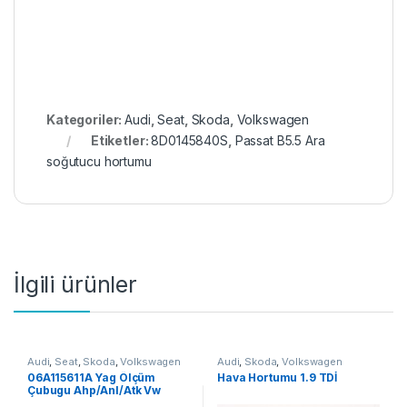
Kategoriler:
Audi
,
Seat
,
Skoda
,
Volkswagen
Etiketler:
8D0145840S
,
Passat B5.5 Ara
soğutucu hortumu
İlgili ürünler
Audi
,
Seat
,
Skoda
,
Volkswagen
Audi
,
Skoda
,
Volkswagen
06A115611A Yag Ölçüm
Hava Hortumu 1.9 TDİ
Çubugu Ahp/Anl/Atk Vw
Jetta 91-12