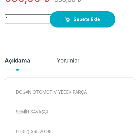
8D0145840S Passat B5.5 Ara soğutucu hortumu quantity
Sepete Ekle
Açıklama
Yorumlar
DOĞAN OTOMOTİV YEDEK PARÇA
SEMİH SAVAŞÇI
0 (312) 395 20 95