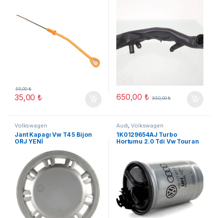
55,00
₺
650,00
₺
35,00
₺
850,00
₺
Volkswagen
Audi
,
Volkswagen
Jant Kapagı Vw T4 5 Bijon
1K0129654AJ Turbo
ORJ YENİ
Hortumu 2.0 Tdi Vw Touran
Audı A3 (A05)