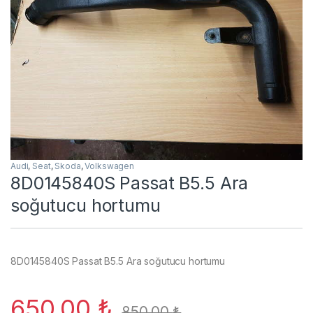
Audi
,
Seat
,
Skoda
,
Volkswagen
8D0145840S Passat B5.5 Ara
soğutucu hortumu
8D0145840S Passat B5.5 Ara soğutucu hortumu
650,00
₺
850,00
₺