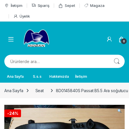
Skip to navigation
Skip to content
İletişim
Sipariş
Sepet
Magaza
Üyelik
0
Ara:
Ana Sayfa
S.s.s
Hakkımızda
İletişim
Ana Sayfa
Seat
8D0145840S Passat B5.5 Ara soğutucu
-
24%