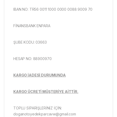
IBAN NO: TR56 0011 1000 0000 0088 9009 70
FİNANSBANK ENPARA
ŞUBE KODU: 03663
HESAP NO: 88900970
KARGO İADESİ DURUMUNDA
KARGO ÜCRETİ MÜŞTERİYE AİTTİR.
TOPLU SİPARİŞLERİNİZ İÇİN:
doganotoyedekparcavw@gmail.com