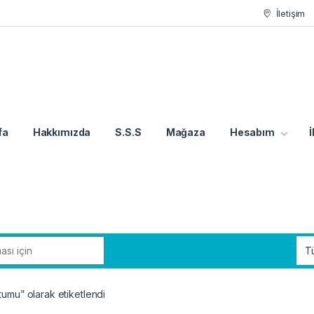
İletişim
fa
Hakkımızda
S.S.S
Mağaza
Hesabım
İ
tumu” olarak etiketlendi