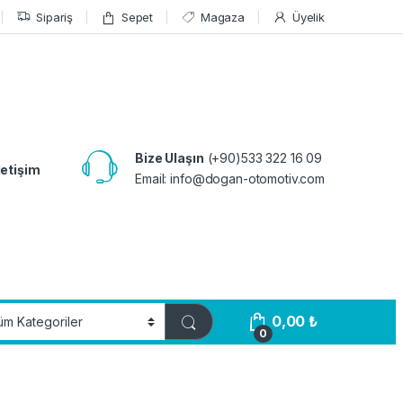
Sipariş
Sepet
Magaza
Üyelik
Bize Ulaşın
(+90)533 322 16 09
letişim
Email:
info@dogan-otomotiv.com
0,00
₺
0