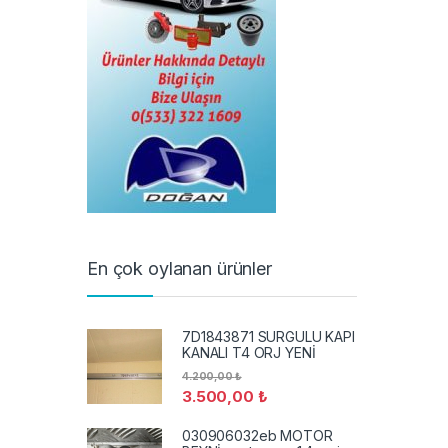
En çok oylanan ürünler
7D1843871 SURGULU KAPI
KANALI T4 ORJ YENİ
4.200,00
₺
3.500,00
₺
030906032eb MOTOR