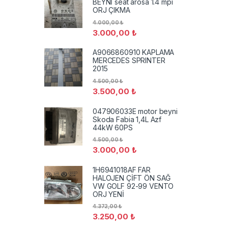
BEYNİ seat arosa 1.4 mpi
ORJ ÇIKMA
4.000,00
₺
3.000,00
₺
A9066860910 KAPLAMA
MERCEDES SPRINTER
2015
4.500,00
₺
3.500,00
₺
047906033E motor beyni
Skoda Fabia 1,4L Azf
44kW 60PS
4.500,00
₺
3.000,00
₺
1H6941018AF FAR
HALOJEN ÇİFT ÖN SAĞ
VW GOLF 92-99 VENTO
ORJ YENİ
4.372,00
₺
3.250,00
₺