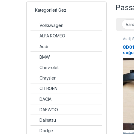
Pass
Kategorileri Gez
Volkswagen
ALFA ROMEO
Audi
,
Audi
8D01
soğu
BMW
Chevrolet
Chrysler
CITROEN
DACIA
DAEWOO
Daihatsu
Dodge
850,0