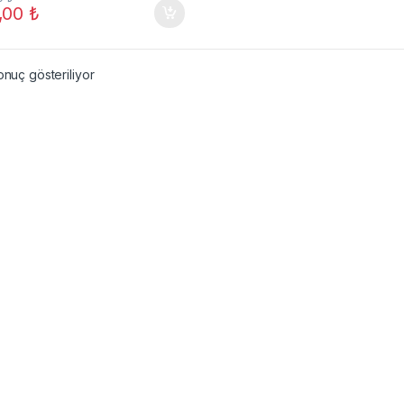
,00
₺
onuç gösteriliyor