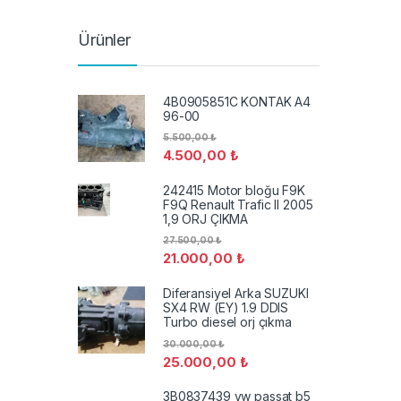
Ürünler
4B0905851C KONTAK A4
96-00
5.500,00
₺
4.500,00
₺
242415 Motor bloğu F9K
F9Q Renault Trafic II 2005
1,9 ORJ ÇIKMA
27.500,00
₺
21.000,00
₺
Diferansiyel Arka SUZUKI
SX4 RW (EY) 1.9 DDIS
Turbo diesel orj çıkma
30.000,00
₺
25.000,00
₺
3B0837439 vw passat b5