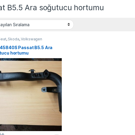
at B5.5 Ara soğutucu hortumu
Seat
,
Skoda
,
Volkswagen
45840S Passat B5.5 Ara
tucu hortumu
0
₺