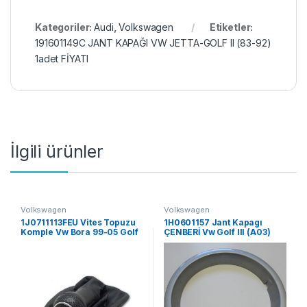
Kategoriler:
Audi
,
Volkswagen
Etiketler:
191601149C JANT KAPAĞI VW JETTA-GOLF II (83-92)
1adet FİYATI
İlgili ürünler
Volkswagen
Volkswagen
1J0711113FEU Vites Topuzu
1H0601157 Jant Kapagı
Komple Vw Bora 99-05 Golf
ÇENBERİ Vw Golf III (A03)
98-04
13,JAT