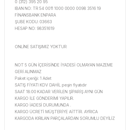
0 (312) 395 20 95
IBAN NO: TR 54 0011 1000 0000 0098 3516 19
FİNANSBANK ENPARA
ŞUBE KODU: 03663
HESAP NO: 98351619
ONLİNE SATIŞIMIZ YOKTUR
NOT 5 GÜN İÇERİSİNDE İYADESİ OLMAYAN MAZEME
GERİ ALINMAZ
Paket içeriği: 1 Adet
SATIŞ FİYATI KDV DAHİL peşin fiyatıdır
SAAT 18:00 KADAR VERİLEN ŞİPARİŞ AYNI GÜN
KARGO İLE GÖNDERİMİ YAPILIR.
KARGO İADESİ DURUMUNDA .
KARGO ÜCRETİ MÜŞTERİYE AİTTİR. AYRICA
KARGODA KIRILAN PARÇALARDAN SORUMLU DEYİLİZ