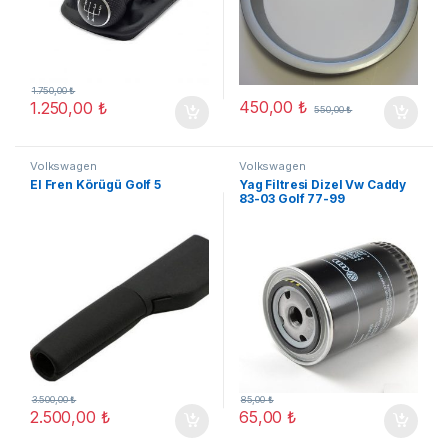
1.750,00
₺
450,00
₺
1.250,00
₺
550,00
₺
Volkswagen
Volkswagen
El Fren Körügü Golf 5
Yag Filtresi Dizel Vw Caddy
83-03 Golf 77-99
3.500,00
₺
85,00
₺
2.500,00
₺
65,00
₺