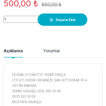
500,00
₺
850,00
₺
191601149C JANT KAPAĞI VW JETTA-GOLF II (83-92) 1adet FİY
Sepete Ekle
Açıklama
Yorumlar
DOĞAN OTOMOTİV YEDEK PARÇA
LTD ŞTİ İVEDİK ORGANİZE SAN 1471 SOKAK 91-A
OSTİM ANKARA
SEMİH SAVAŞÇI (312) 395 20 95
0533 322 16 09
MUSTAFA SAVAŞÇI