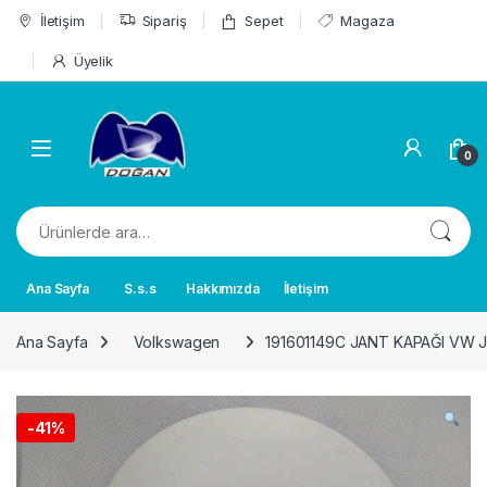
Skip to navigation
Skip to content
İletişim
Sipariş
Sepet
Magaza
Üyelik
0
Ara:
Ana Sayfa
S.s.s
Hakkımızda
İletişim
Ana Sayfa
Volkswagen
191601149C JANT KAPAĞI VW JE
-
41%