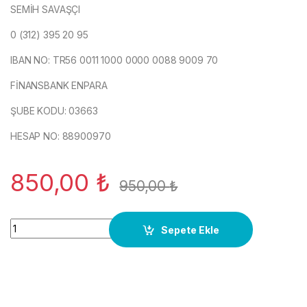
SEMİH SAVAŞÇI
0 (312) 395 20 95
IBAN NO: TR56 0011 1000 0000 0088 9009 70
FİNANSBANK ENPARA
ŞUBE KODU: 03663
HESAP NO: 88900970
850,00
₺
950,00
₺
Far Yıkama Motor Jeti Sol Vw Touareg 2003-2007 ORJ YENİ q
Sepete Ekle