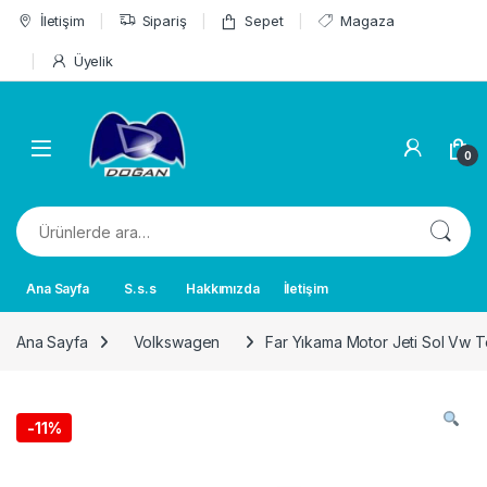
Skip to navigation
Skip to content
İletişim
Sipariş
Sepet
Magaza
Üyelik
0
Ara:
Ana Sayfa
S.s.s
Hakkımızda
İletişim
Ana Sayfa
Volkswagen
Far Yıkama Motor Jeti Sol Vw
-
11%