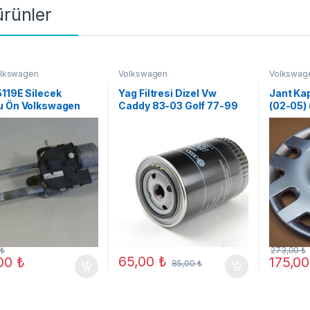
 ürünler
lkswagen
Volkswagen
Volkswag
119E Silecek
Yag Filtresi Dizel Vw
Jant Kap
u Ön Volkswagen
Caddy 83-03 Golf 77-99
(02-05)
I 2009
0
₺
273,00
₺
65,00
₺
,00
₺
175,0
85,00
₺