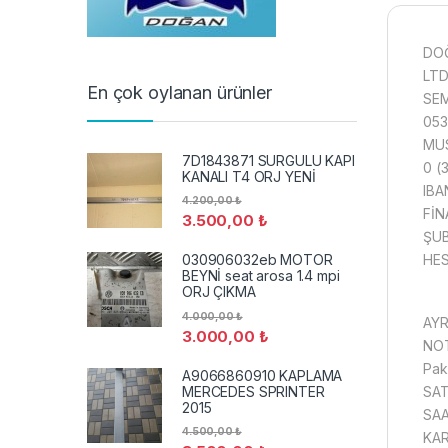
DO
LTD
En çok oylanan ürünler
SEM
053
MUS
7D1843871 SURGULU KAPI
0 (
KANALI T4 ORJ YENİ
IBA
4.200,00
₺
FİN
3.500,00
₺
ŞUB
HES
030906032eb MOTOR
BEYNİ seat arosa 1.4 mpi
ORJ ÇIKMA
4.000,00
₺
AYR
3.000,00
₺
NOT
Pake
A9066860910 KAPLAMA
MERCEDES SPRINTER
SAT
2015
SAA
4.500,00
₺
KAR