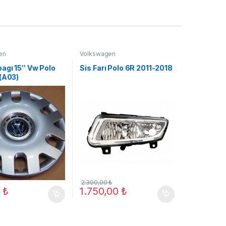
en
Volkswagen
agı 15″ Vw Polo
Sis Farı Polo 6R 2011-2018
 (A03)
2.300,00
₺
0
₺
1.750,00
₺