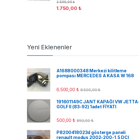
2.500,00
₺
1.750,00
₺
Yeni Eklenenler
A1688000348 Merkezi kilitleme
pompası MERCEDES A KASA W 168
6.500,00
₺
8.500,00
₺
191601149C JANT KAPAĞI VW JETTA
GOLF II (83-92) 1adet FİYATI
500,00
₺
850,00
₺
P8200418023d gösterge paneli
renault modus 2002-200-1,5 DCI