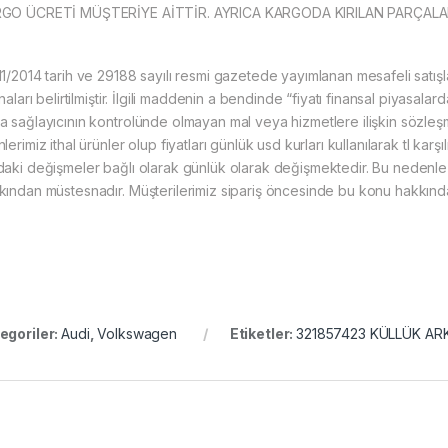
GO ÜCRETİ MÜŞTERİYE AİTTİR. AYRICA KARGODA KIRILAN PARÇAL
11/2014 tarih ve 29188 sayılı resmi gazetede yayımlanan mesafeli satı
snaları belirtilmiştir. İlgili maddenin a bendinde “fiyatı finansal piyasal
a sağlayıcının kontrolünde olmayan mal veya hizmetlere ilişkin sözleşm
lerimiz ithal ürünler olup fiyatları günlük usd kurları kullanılarak tl kar
daki değişmeler bağlı olarak günlük olarak değişmektedir. Bu nedenl
kından müstesnadır. Müşterilerimiz sipariş öncesinde bu konu hakkında 
egoriler:
Audi
,
Volkswagen
Etiketler:
321857423 KÜLLÜK AR