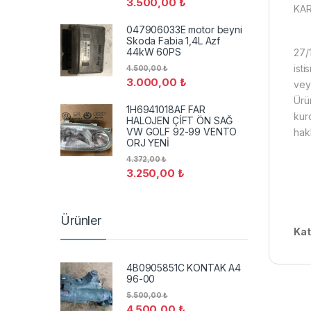
3.500,00
₺
KAR
047906033E motor beyni
Skoda Fabia 1,4L Azf
44kW 60PS
27/
isti
4.500,00
₺
3.000,00
₺
vey
Ürün
1H6941018AF FAR
kur
HALOJEN ÇİFT ÖN SAĞ
VW GOLF 92-99 VENTO
hak
ORJ YENİ
4.372,00
₺
3.250,00
₺
Ürünler
Kat
4B0905851C KONTAK A4
96-00
5.500,00
₺
4.500,00
₺