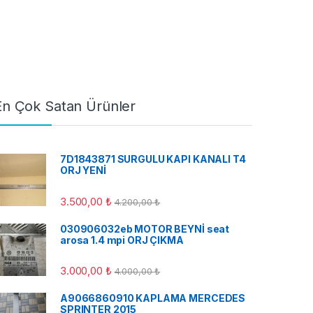
En Çok Satan Ürünler
7D1843871 SURGULU KAPI KANALI T4
ORJ YENİ
3.500,00
₺
4.200,00
₺
030906032eb MOTOR BEYNİ seat
arosa 1.4 mpi ORJ ÇIKMA
3.000,00
₺
4.000,00
₺
A9066860910 KAPLAMA MERCEDES
SPRINTER 2015