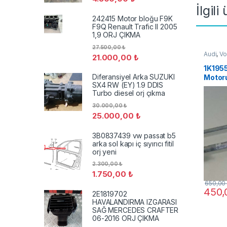
İlgili
242415 Motor bloğu F9K
F9Q Renault Trafic II 2005
1,9 ORJ ÇIKMA
27.500,00
₺
Audi
,
Vo
21.000,00
₺
1K1955
Diferansiyel Arka SUZUKI
Motor
SX4 RW (EY) 1.9 DDIS
Golf V
Turbo diesel orj çıkma
30.000,00
₺
25.000,00
₺
3B0837439 vw passat b5
arka sol kapı iç sıyırıcı fitil
orj yeni
2.300,00
₺
1.750,00
₺
650,0
450
2E1819702
HAVALANDIRMA IZGARASI
SAĞ MERCEDES CRAFTER
06-2016 ORJ ÇIKMA