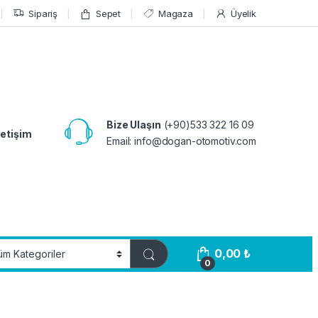
Sipariş
Sepet
Magaza
Üyelik
Bize Ulaşın
(+90)533 322 16 09
letişim
Email:
info@dogan-otomotiv.com
0,00
₺
0