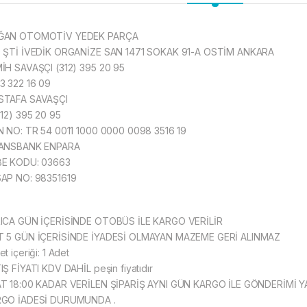
ĞAN OTOMOTİV YEDEK PARÇA
 ŞTİ İVEDİK ORGANİZE SAN 1471 SOKAK 91-A OSTİM ANKARA
İH SAVAŞÇI (312) 395 20 95
3 322 16 09
TAFA SAVAŞÇI
312) 395 20 95
N NO: TR 54 0011 1000 0000 0098 3516 19
ANSBANK ENPARA
E KODU: 03663
AP NO: 98351619
ICA GÜN İÇERİSİNDE OTOBÜS İLE KARGO VERİLİR
 5 GÜN İÇERİSİNDE İYADESİ OLMAYAN MAZEME GERİ ALINMAZ
t içeriği: 1 Adet
IŞ FİYATI KDV DAHİL peşin fiyatıdır
T 18:00 KADAR VERİLEN ŞİPARİŞ AYNI GÜN KARGO İLE GÖNDERİMİ YA
GO İADESİ DURUMUNDA .