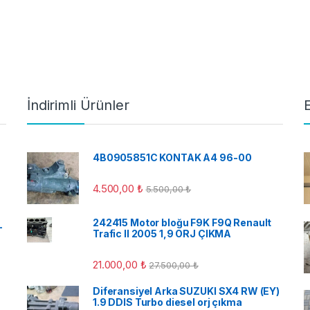
İndirimli Ürünler
4B0905851C KONTAK A4 96-00
4.500,00
₺
5.500,00
₺
242415 Motor bloğu F9K F9Q Renault
-
Trafic II 2005 1,9 ORJ ÇIKMA
21.000,00
₺
27.500,00
₺
Diferansiyel Arka SUZUKI SX4 RW (EY)
1.9 DDIS Turbo diesel orj çıkma