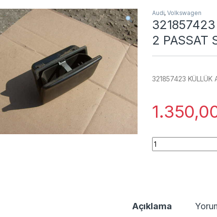
Audi
,
Volkswagen
321857423
2 PASSAT 
321857423 KÜLLÜK 
1.350,0
321857423 KÜLLÜK
Açıklama
Yoru