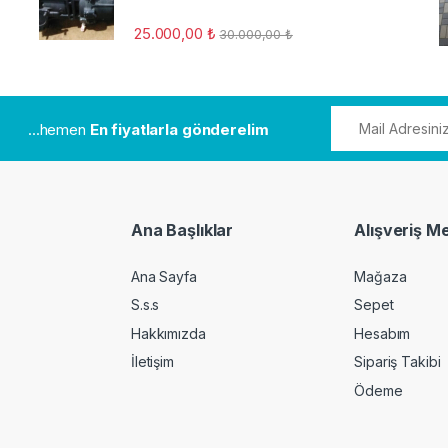
25.000,00
₺
30.000,00
₺
...hemen
En fiyatlarla gönderelim
Ana Başlıklar
Alışveriş M
Ana Sayfa
Mağaza
S.s.s
Sepet
Hakkımızda
Hesabım
İletişim
Sipariş Takibi
Ödeme