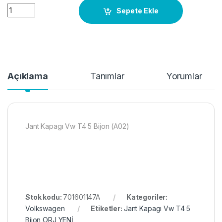
Jant Kapagı Vw T4 5 Bijon ORJ YENİ quantity
Sepete Ekle
Açıklama
Tanımlar
Yorumlar
Jant Kapagı Vw T4 5 Bijon (A02)
Stok kodu:
701601147A
Kategoriler:
Volkswagen
Etiketler:
Jant Kapagı Vw T4 5
Bijon ORJ YENİ