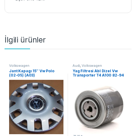
İlgili ürünler
Volkswagen
Audi
,
Volkswagen
Jant Kapagı 15″ Vw Polo
Yag Filtresi Abl Dizel Vw
(02-05) (A03)
Transporter T4 A100 82-94
(A06)