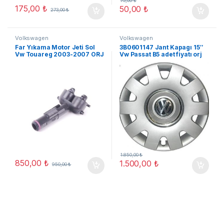
75,00
₺
175,00
₺
50,00
₺
273,00
₺
Volkswagen
Volkswagen
Far Yıkama Motor Jeti Sol
3B0601147 Jant Kapagı 15″
Vw Touareg 2003-2007 ORJ
Vw Passat B5 adet fiyatı orj
YENİ
yeni
1.850,00
₺
850,00
₺
1.500,00
₺
950,00
₺