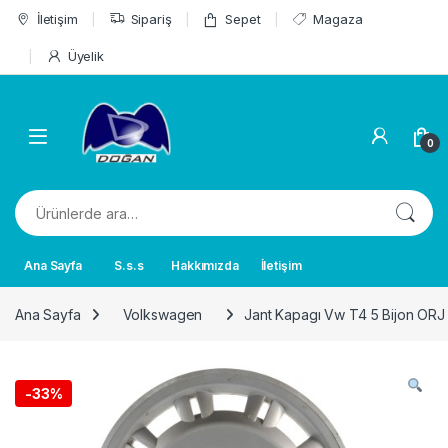
Skip to navigation
Skip to content
İletişim
Sipariş
Sepet
Magaza
Üyelik
0
Ara:
Ana Sayfa
S.s.s
Hakkımızda
İletişim
Ana Sayfa
Volkswagen
Jant Kapagı Vw T4 5 Bijon ORJ
-
33%