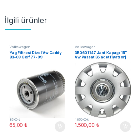
İlgili ürünler
Volkswagen
Volkswagen
Yag Filtresi Dizel Vw Caddy
3B0601147 Jant Kapagı 15″
83-03 Golf 77-99
Vw Passat B5 adet fiyatı orj
yeni
85,00
₺
1.850,00
₺
65,00
₺
1.500,00
₺