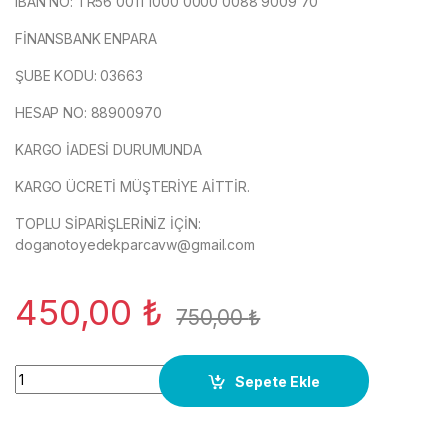
IBAN NO: TR56 0011 1000 0000 0088 9009 70
FİNANSBANK ENPARA
ŞUBE KODU: 03663
HESAP NO: 88900970
KARGO İADESİ DURUMUNDA
KARGO ÜCRETİ MÜŞTERİYE AİTTİR.
TOPLU SİPARİŞLERİNİZ İÇİN:
doganotoyedekparcavw@gmail.com
450,00
₺
750,00
₺
8045020508AT,Audi A4 B6 2.0 FSI AWA ALT Motor Yağ Pompa
Sepete Ekle