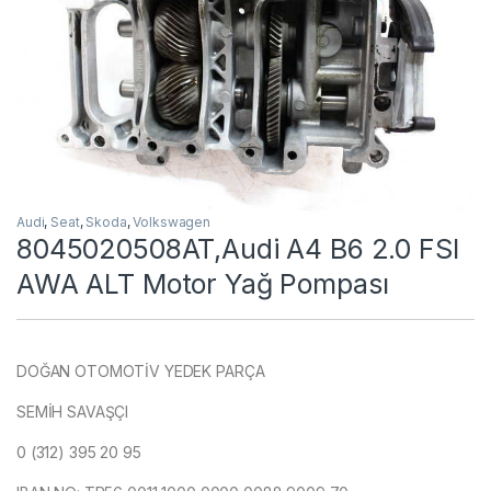
Audi
,
Seat
,
Skoda
,
Volkswagen
8045020508AT,Audi A4 B6 2.0 FSI
AWA ALT Motor Yağ Pompası
DOĞAN OTOMOTİV YEDEK PARÇA
SEMİH SAVAŞÇI
0 (312) 395 20 95