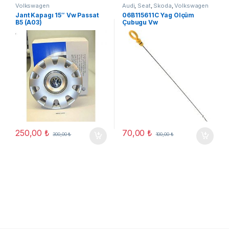
Volkswagen
Audi
,
Seat
,
Skoda
,
Volkswagen
Jant Kapagı 15″ Vw Passat
06B115611C Yag Ölçüm
B5 (A03)
Çubugu Vw
Golf/Jetta/Passat
250,00
₺
70,00
₺
300,00
₺
100,00
₺