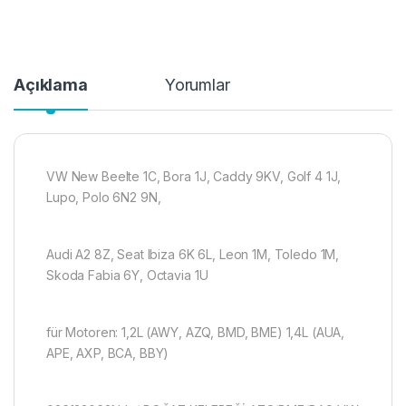
Açıklama
Yorumlar
VW New Beelte 1C, Bora 1J, Caddy 9KV, Golf 4 1J,
Lupo, Polo 6N2 9N,
Audi A2 8Z, Seat Ibiza 6K 6L, Leon 1M, Toledo 1M,
Skoda Fabia 6Y, Octavia 1U
für Motoren: 1,2L (AWY, AZQ, BMD, BME) 1,4L (AUA,
APE, AXP, BCA, BBY)