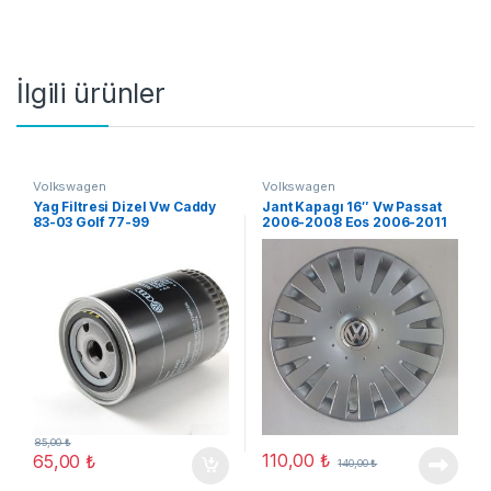
İlgili ürünler
Volkswagen
Volkswagen
Yag Filtresi Dizel Vw Caddy
Jant Kapagı 16″ Vw Passat
83-03 Golf 77-99
2006-2008 Eos 2006-2011
(A03)
85,00
₺
110,00
₺
65,00
₺
140,00
₺