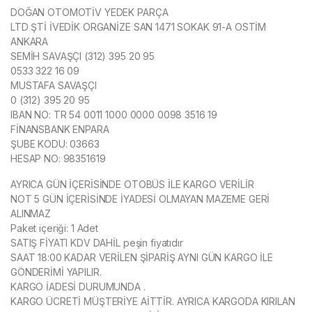
DOĞAN OTOMOTİV YEDEK PARÇA
LTD ŞTİ İVEDİK ORGANİZE SAN 1471 SOKAK 91-A OSTİM
ANKARA
SEMİH SAVAŞÇI (312) 395 20 95
0533 322 16 09
MUSTAFA SAVAŞÇI
0 (312) 395 20 95
IBAN NO: TR 54 0011 1000 0000 0098 3516 19
FİNANSBANK ENPARA
ŞUBE KODU: 03663
HESAP NO: 98351619
AYRICA GÜN İÇERİSİNDE OTOBÜS İLE KARGO VERİLİR
NOT 5 GÜN İÇERİSİNDE İYADESİ OLMAYAN MAZEME GERİ
ALINMAZ
Paket içeriği: 1 Adet
SATIŞ FİYATI KDV DAHİL peşin fiyatıdır
SAAT 18:00 KADAR VERİLEN ŞİPARİŞ AYNI GÜN KARGO İLE
GÖNDERİMİ YAPILIR.
KARGO İADESİ DURUMUNDA .
KARGO ÜCRETİ MÜŞTERİYE AİTTİR. AYRICA KARGODA KIRILAN