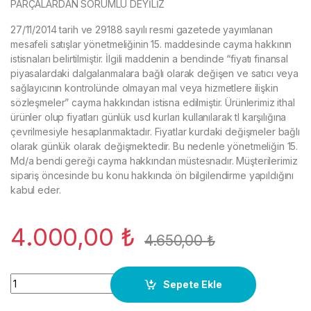
PARÇALARDAN SORUMLU DEYİLİZ
27/11/2014 tarih ve 29188 sayılı resmi gazetede yayımlanan
mesafeli satışlar yönetmeliğinin 15. maddesinde cayma hakkının
istisnaları belirtilmiştir. İlgili maddenin a bendinde “fiyatı finansal
piyasalardaki dalgalanmalara bağlı olarak değişen ve satıcı veya
sağlayıcının kontrolünde olmayan mal veya hizmetlere ilişkin
sözleşmeler” cayma hakkından istisna edilmiştir. Ürünlerimiz ithal
ürünler olup fiyatları günlük usd kurları kullanılarak tl karşılığına
çevrilmesiyle hesaplanmaktadır. Fiyatlar kurdaki değişmeler bağlı
olarak günlük olarak değişmektedir. Bu nedenle yönetmeliğin 15.
Md/a bendi gereği cayma hakkından müstesnadır. Müşterilerimiz
sipariş öncesinde bu konu hakkında ön bilgilendirme yapıldığını
kabul eder.
4.000,00
₺
4.650,00
₺
036133062N VW POLO 9N Gaz Kelebeği 1.2 Benzin 2003 quant
Sepete Ekle