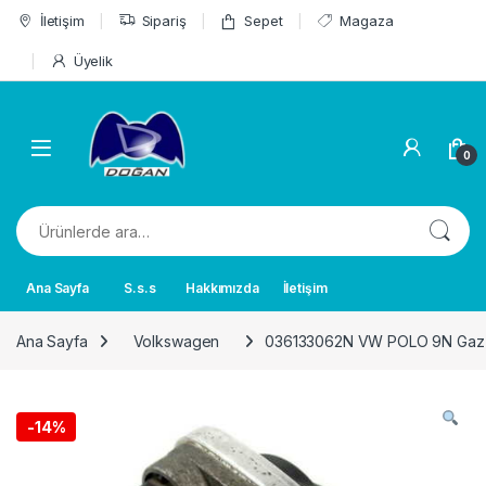
Skip to navigation
Skip to content
İletişim
Sipariş
Sepet
Magaza
Üyelik
0
Ara:
Ana Sayfa
S.s.s
Hakkımızda
İletişim
Ana Sayfa
Volkswagen
036133062N VW POLO 9N Gaz K
-
14%