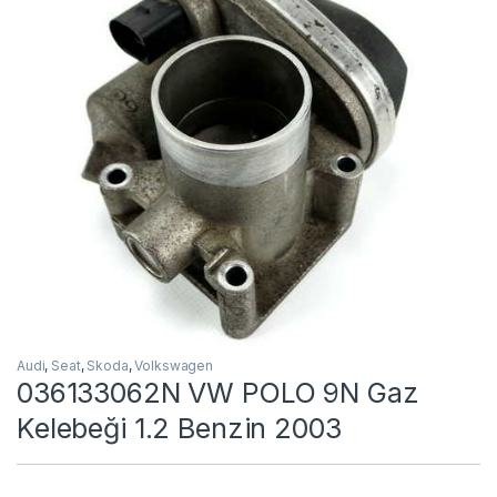
Audi
,
Seat
,
Skoda
,
Volkswagen
036133062N VW POLO 9N Gaz
Kelebeği 1.2 Benzin 2003