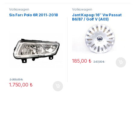
Volkswagen
Volkswagen
Sis Farı Polo 6R 2011-2018
Jant Kapagı 16″ Vw Passat
B6/B7 / Golf V (A03)
185,00
₺
247,00
₺
2.300,00
₺
1.750,00
₺