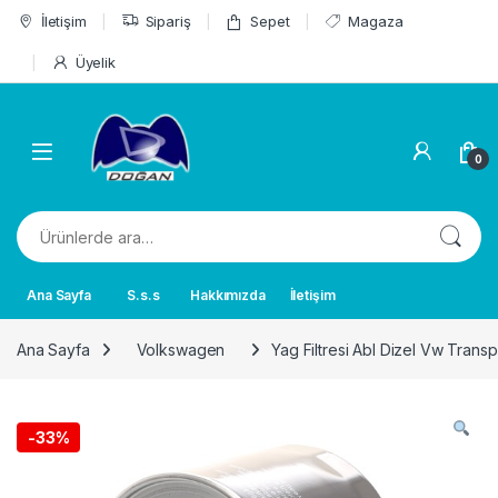
Skip to navigation
Skip to content
İletişim
Sipariş
Sepet
Magaza
Üyelik
0
Ara:
Ana Sayfa
S.s.s
Hakkımızda
İletişim
Ana Sayfa
Volkswagen
Yag Filtresi Abl Dizel Vw Tran
-
33%