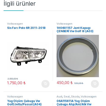
İlgili ürünler
Volkswagen
Volkswagen
Sis Farı Polo 6R 2011-2018
1H0601157 Jant Kapagı
ÇENBERİ Vw Golf III (A03)
13,JAT
2.300,00
₺
450,00
₺
1.750,00
₺
550,00
₺
Volkswagen
Audi
,
Seat
,
Skoda
,
Volkswagen
Yag Ölçüm Çubugu Vw
06A115611A Yag Ölçüm
Golf/Jetta/Passat (A04)
Çubugu Ahp/Anl/Atk Vw