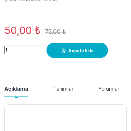
50,00
₺
75,00
₺
Yag Filtresi Abl Dizel Vw Transporter T4 A100 82-94 (A06) qua
Sepete Ekle
Açıklama
Tanımlar
Yorumlar