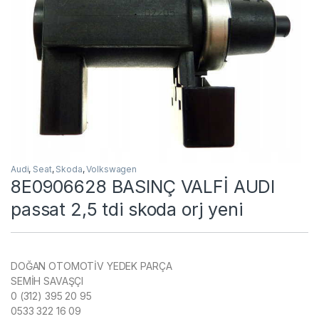
Audi
,
Seat
,
Skoda
,
Volkswagen
8E0906628 BASINÇ VALFİ AUDI
passat 2,5 tdi skoda orj yeni
DOĞAN OTOMOTİV YEDEK PARÇA
SEMİH SAVAŞÇI
0 (312) 395 20 95
0533 322 16 09