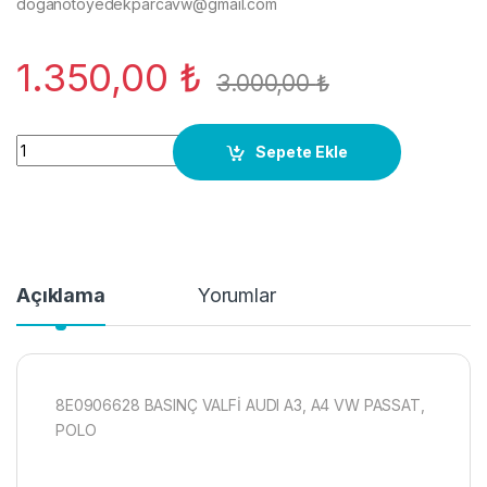
doganotoyedekparcavw@gmail.com
1.350,00
₺
3.000,00
₺
8E0906628 BASINÇ VALFİ AUDI passat 2,5 tdi skoda orj yeni 
Sepete Ekle
Açıklama
Yorumlar
8E0906628 BASINÇ VALFİ AUDI A3, A4 VW PASSAT,
POLO