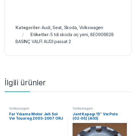
Kategoriler:
Audi
,
Seat
,
Skoda
,
Volkswagen
Etiketler:
5 tdi skoda orj yeni
,
8E0906628
BASINÇ VALFİ AUDI passat 2
İlgili ürünler
Volkswagen
Volkswagen
Far Yıkama Motor Jeti Sol
Jant Kapagı 15″ Vw Polo
Vw Touareg 2003-2007 ORJ
(02-05) (A03)
YENİ