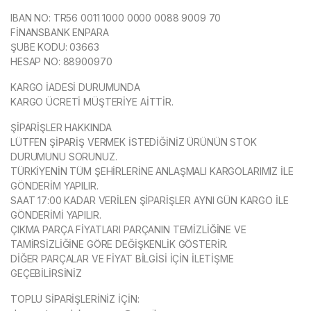
IBAN NO: TR56 0011 1000 0000 0088 9009 70
FİNANSBANK ENPARA
ŞUBE KODU: 03663
HESAP NO: 88900970
KARGO İADESİ DURUMUNDA
KARGO ÜCRETİ MÜŞTERİYE AİTTİR.
ŞİPARİŞLER HAKKINDA
LÜTFEN ŞİPARİŞ VERMEK İSTEDİĞİNİZ ÜRÜNÜN STOK
DURUMUNU SORUNUZ.
TÜRKİYENİN TÜM ŞEHİRLERİNE ANLAŞMALI KARGOLARIMIZ İLE
GÖNDERİM YAPILIR.
SAAT 17:00 KADAR VERİLEN ŞİPARİŞLER AYNI GÜN KARGO İLE
GÖNDERİMİ YAPILIR.
ÇIKMA PARÇA FİYATLARI PARÇANIN TEMİZLİĞİNE VE
TAMİRSİZLİĞİNE GÖRE DEĞİŞKENLİK GÖSTERİR.
DİĞER PARÇALAR VE FİYAT BİLGİSİ İÇİN İLETİŞME
GEÇEBİLİRSİNİZ
TOPLU SİPARİŞLERİNİZ İÇİN: