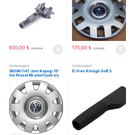
850,00
₺
175,00
₺
950,00
₺
273,00
₺
Volkswagen
Volkswagen
3B0601147 Jant Kapagı 15″
El Fren Körügü Golf 5
Vw Passat B5 adet fiyatı orj
yeni