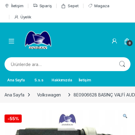
Skip to navigation
Skip to content
İletişim
Sipariş
Sepet
Magaza
Üyelik
0
Ara:
Ana Sayfa
S.s.s
Hakkımızda
İletişim
Ana Sayfa
Volkswagen
8E0906628 BASINÇ VALFİ AUDI p
-
55%