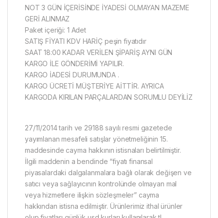
NOT 3 GÜN İÇERİSİNDE İYADESİ OLMAYAN MAZEME
GERİ ALINMAZ
Paket içeriği: 1 Adet
SATIŞ FİYATI KDV HARİÇ peşin fiyatıdır
SAAT 18:00 KADAR VERİLEN ŞİPARİŞ AYNI GÜN
KARGO İLE GÖNDERİMİ YAPILIR.
KARGO İADESİ DURUMUNDA .
KARGO ÜCRETİ MÜŞTERİYE AİTTİR. AYRICA
KARGODA KIRILAN PARÇALARDAN SORUMLU DEYİLİZ
27/11/2014 tarih ve 29188 sayılı resmi gazetede
yayımlanan mesafeli satışlar yönetmeliğinin 15.
maddesinde cayma hakkının istisnaları belirtilmiştir.
İlgili maddenin a bendinde “fiyatı finansal
piyasalardaki dalgalanmalara bağlı olarak değişen ve
satıcı veya sağlayıcının kontrolünde olmayan mal
veya hizmetlere ilişkin sözleşmeler” cayma
hakkından istisna edilmiştir. Ürünlerimiz ithal ürünler
olup fiyatları günlük usd kurları kullanılarak tl