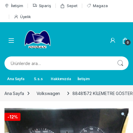
Skip to navigation
Skip to content
İletişim
Sipariş
Sepet
Magaza
Üyelik
0
Ara:
Ana Sayfa
S.s.s
Hakkımızda
İletişim
Ana Sayfa
Volkswagen
88481572 KİLEMETRE GÖSTER
-
12%