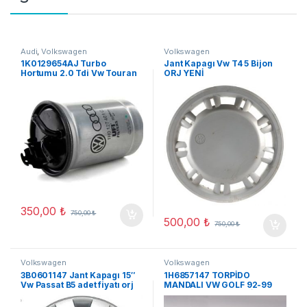
Audi
,
Volkswagen
Volkswagen
1K0129654AJ Turbo
Jant Kapagı Vw T4 5 Bijon
Hortumu 2.0 Tdi Vw Touran
ORJ YENİ
Audı A3 (A05)
350,00
₺
750,00
₺
500,00
₺
750,00
₺
Volkswagen
Volkswagen
3B0601147 Jant Kapagı 15″
1H6857147 TORPİDO
Vw Passat B5 adet fiyatı orj
MANDALI VW GOLF 92-99
yeni
VW VENTO ORJ YENİ