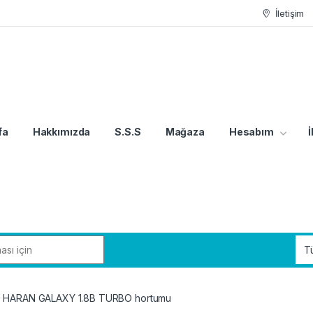
İletişim
fa
Hakkımızda
S.S.S
Mağaza
Hesabım
İ
 HARAN GALAXY 1.8B TURBO hortumu