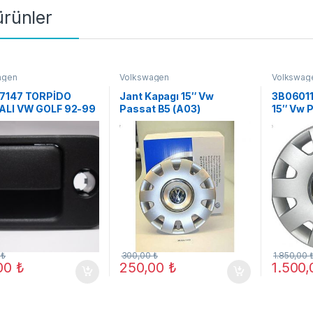
 ürünler
agen
Volkswagen
Volkswag
7147 TORPİDO
Jant Kapagı 15″ Vw
3B06011
LI VW GOLF 92-99
Passat B5 (A03)
15″ Vw 
NTO ORJ YENİ
fiyatı or
0
₺
300,00
₺
1.850,00
,00
₺
250,00
₺
1.500