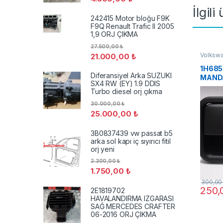
İlgili
242415 Motor bloğu F9K
F9Q Renault Trafic II 2005
1,9 ORJ ÇIKMA
27.500,00
₺
Volksw
21.000,00
₺
1H685
Diferansiyel Arka SUZUKI
MANDA
SX4 RW (EY) 1.9 DDIS
VW VE
Turbo diesel orj çıkma
30.000,00
₺
25.000,00
₺
3B0837439 vw passat b5
arka sol kapı iç sıyırıcı fitil
orj yeni
2.300,00
₺
1.750,00
₺
300,0
250
2E1819702
HAVALANDIRMA IZGARASI
SAĞ MERCEDES CRAFTER
06-2016 ORJ ÇIKMA