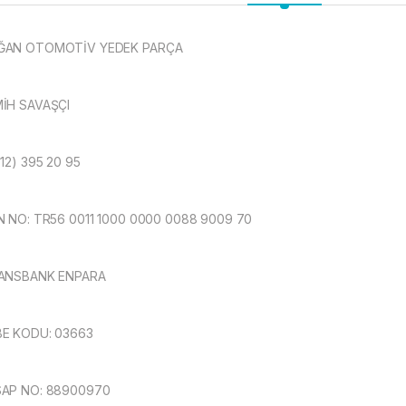
ĞAN OTOMOTİV YEDEK PARÇA
İH SAVAŞÇI
312) 395 20 95
N NO: TR56 0011 1000 0000 0088 9009 70
ANSBANK ENPARA
E KODU: 03663
AP NO: 88900970