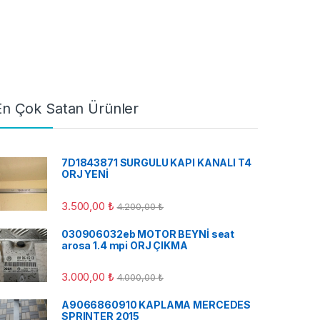
En Çok Satan Ürünler
7D1843871 SURGULU KAPI KANALI T4
ORJ YENİ
3.500,00
₺
4.200,00
₺
030906032eb MOTOR BEYNİ seat
arosa 1.4 mpi ORJ ÇIKMA
3.000,00
₺
4.000,00
₺
A9066860910 KAPLAMA MERCEDES
SPRINTER 2015