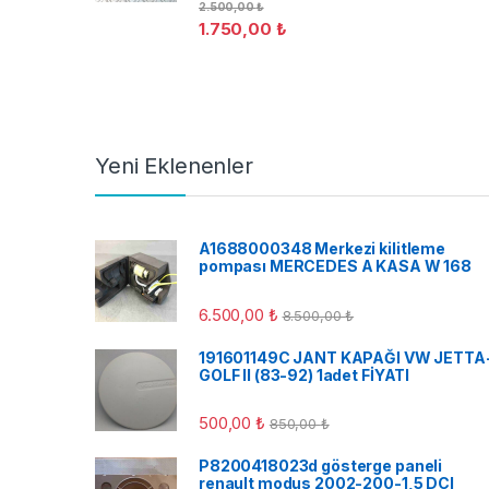
2.500,00
₺
1.750,00
₺
Yeni Eklenenler
A1688000348 Merkezi kilitleme
pompası MERCEDES A KASA W 168
6.500,00
₺
8.500,00
₺
191601149C JANT KAPAĞI VW JETTA
GOLF II (83-92) 1adet FİYATI
500,00
₺
850,00
₺
P8200418023d gösterge paneli
renault modus 2002-200-1,5 DCI