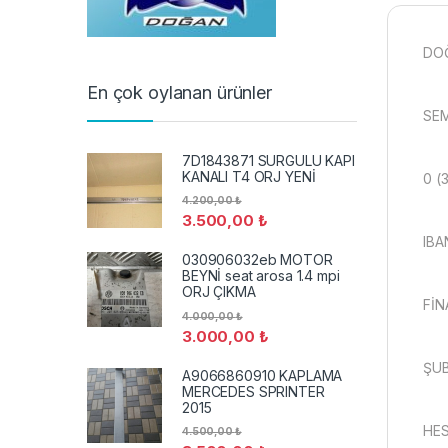
DO
En çok oylanan ürünler
SEM
7D1843871 SURGULU KAPI
KANALI T4 ORJ YENİ
0 (
4.200,00
₺
3.500,00
₺
IBA
030906032eb MOTOR
BEYNİ seat arosa 1.4 mpi
ORJ ÇIKMA
FİN
4.000,00
₺
3.000,00
₺
ŞUB
A9066860910 KAPLAMA
MERCEDES SPRINTER
2015
HES
4.500,00
₺