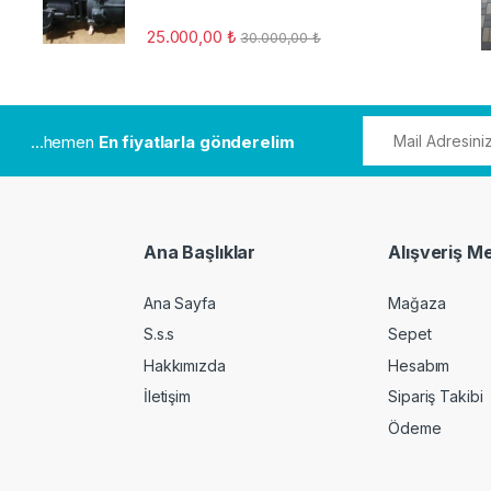
25.000,00
₺
30.000,00
₺
...hemen
En fiyatlarla gönderelim
Ana Başlıklar
Alışveriş M
Ana Sayfa
Mağaza
S.s.s
Sepet
Hakkımızda
Hesabım
İletişim
Sipariş Takibi
Ödeme