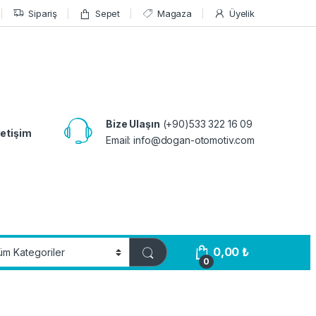
Sipariş
Sepet
Magaza
Üyelik
Bize Ulaşın
(+90)533 322 16 09
letişim
Email:
info@dogan-otomotiv.com
0,00
₺
0