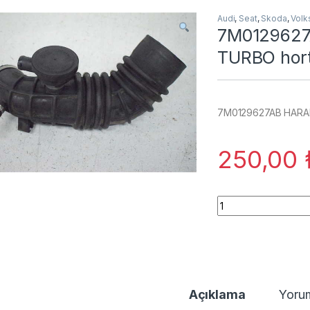
Audi
,
Seat
,
Skoda
,
Vol
7M0129627
TURBO hor
7M0129627AB HARAN
250,00
7M0129627AB HARA
Açıklama
Yoru