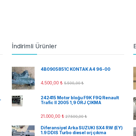
İndirimli Ürünler
4B0905851C KONTAK A4 96-00
4.500,00
₺
5.500,00
₺
242415 Motor bloğu F9K F9Q Renault
-
Trafic II 2005 1,9 ORJ ÇIKMA
21.000,00
₺
27.500,00
₺
Diferansiyel Arka SUZUKI SX4 RW (EY)
1.9 DDIS Turbo diesel orj çıkma