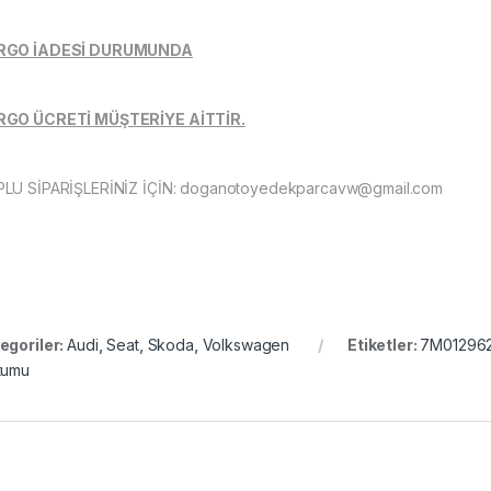
RGO İADESİ DURUMUNDA
GO ÜCRETİ MÜŞTERİYE AİTTİR.
LU SİPARİŞLERİNİZ İÇİN:
doganotoyedekparcavw@gmail.com
egoriler:
Audi
,
Seat
,
Skoda
,
Volkswagen
Etiketler:
7M01296
tumu