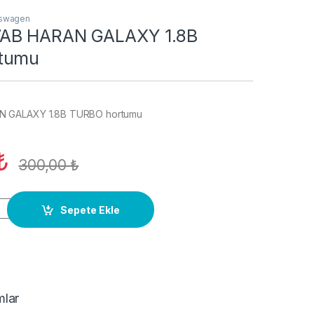
kswagen
AB HARAN GALAXY 1.8B
tumu
 GALAXY 1.8B TURBO hortumu
₺
300,00
₺
N GALAXY 1.8B TURBO hortumu quantity
Sepete Ekle
mlar