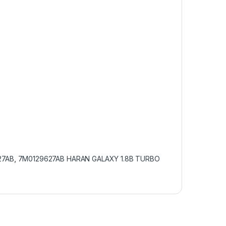
27AB
,
7M0129627AB HARAN GALAXY 1.8B TURBO