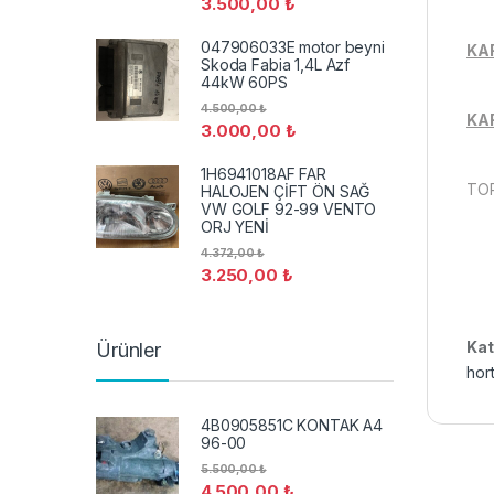
3.500,00
₺
047906033E motor beyni
KA
Skoda Fabia 1,4L Azf
44kW 60PS
4.500,00
₺
KAR
3.000,00
₺
1H6941018AF FAR
TOP
HALOJEN ÇİFT ÖN SAĞ
VW GOLF 92-99 VENTO
ORJ YENİ
4.372,00
₺
3.250,00
₺
Kat
Ürünler
hor
4B0905851C KONTAK A4
96-00
5.500,00
₺
4.500,00
₺