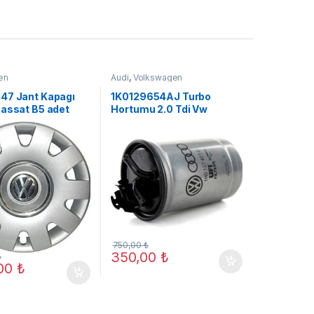
en
Audi
,
Volkswagen
47 Jant Kapagı
1K0129654AJ Turbo
Passat B5 adet
Hortumu 2.0 Tdi Vw
j yeni
Touran Audı A3 (A05)
750,00
₺
350,00
₺
₺
,00
₺