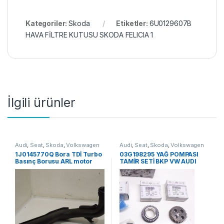
Kategoriler:
Skoda
Etiketler:
6U0129607B
HAVA FİLTRE KUTUSU SKODA FELICIA 1
İlgili ürünler
Audi
,
Seat
,
Skoda
,
Volkswagen
Audi
,
Seat
,
Skoda
,
Volkswagen
1J0145770Q Bora TDİ Turbo
03G198295 YAĞ POMPASI
Basınç Borusu ARL motor
TAMİR SETİ BKP VW AUDI
SKODA X00 OEM YENİ