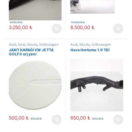
4.500,00
₺
11.500,00
₺
3.250,00
₺
8.500,00
₺
Audi
,
Seat
,
Skoda
,
Volkswagen
Audi
,
Skoda
,
Volkswagen
JANT KAPAĞI VW JETTA
Hava Hortumu 1.9 TDİ
GOLF II orj yeni
500,00
₺
650,00
₺
850,00
₺
850,00
₺