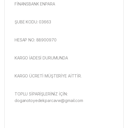
FİNANSBANK ENPARA
ŞUBE KODU: 03663
HESAP NO: 88900970
KARGO İADESİ DURUMUNDA
KARGO ÜCRETİ MÜŞTERİYE AİTTİR.
TOPLU SİPARİŞLERİNİZ İÇİN:
doganotoyedekparcavw@gmail.com