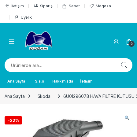
Skip to navigation
Skip to content
İletişim
Sipariş
Sepet
Magaza
Üyelik
0
Ara:
Ana Sayfa
S.s.s
Hakkımızda
İletişim
Ana Sayfa
Skoda
6U0129607B HAVA FİLTRE KUTUSU SK
-
22%