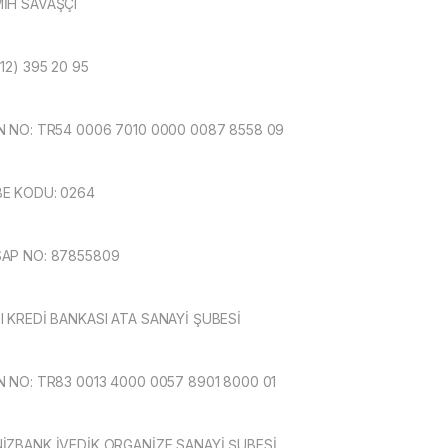
İH SAVAŞÇI
312) 395 20 95
N NO: TR54 0006 7010 0000 0087 8558 09
E KODU: 0264
AP NO: 87855809
I KREDİ BANKASI ATA SANAYİ ŞUBESİ
N NO: TR83 0013 4000 0057 8901 8000 01
İZBANK İVEDİK ORGANİZE SANAYİ ŞUBESİ