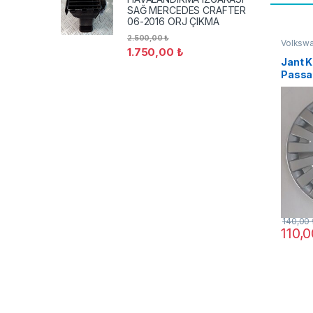
SAĞ MERCEDES CRAFTER
06-2016 ORJ ÇIKMA
2.500,00
₺
Volksw
1.750,00
₺
Jant K
Passa
2006-
140,00
110,