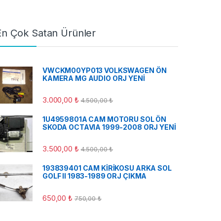
En Çok Satan Ürünler
VWCKM00YP013 VOLKSWAGEN ÖN
KAMERA MG AUDIO ORJ YENİ
3.000,00
₺
4.500,00
₺
1U4959801A CAM MOTORU SOL ÖN
SKODA OCTAVIA 1999-2008 ORJ YENİ
3.500,00
₺
4.500,00
₺
193839401 CAM KİRİKOSU ARKA SOL
GOLF II 1983-1989 ORJ ÇIKMA
650,00
₺
750,00
₺