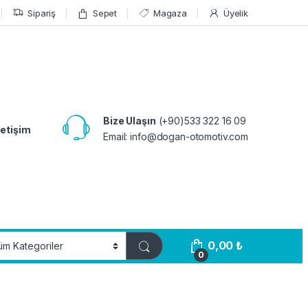
Sipariş
Sepet
Magaza
Üyelik
Bize Ulaşın
(+90)533 322 16 09
letişim
Email:
info@dogan-otomotiv.com
0,00
₺
0