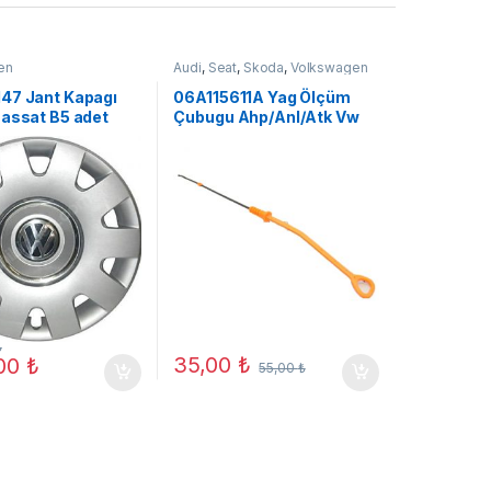
en
Audi
,
Seat
,
Skoda
,
Volkswagen
47 Jant Kapagı
06A115611A Yag Ölçüm
Passat B5 adet
Çubugu Ahp/Anl/Atk Vw
j yeni
Jetta 91-12
₺
35,00
₺
,00
₺
55,00
₺