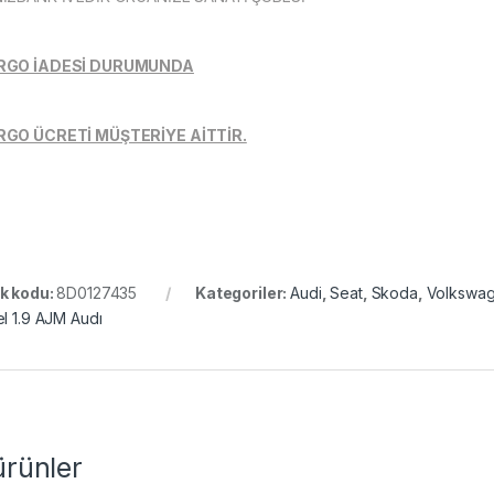
RGO İADESİ DURUMUNDA
GO ÜCRETİ MÜŞTERİYE AİTTİR.
k kodu:
8D0127435
Kategoriler:
Audi
,
Seat
,
Skoda
,
Volkswa
el 1.9 AJM Audı
 ürünler