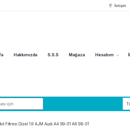
İletişim
fa
Hakkımızda
S.S.S
Mağaza
Hesabım
İ
t Filtresi Dizel 1.9 AJM Audı A4 99-01 A6 98-01