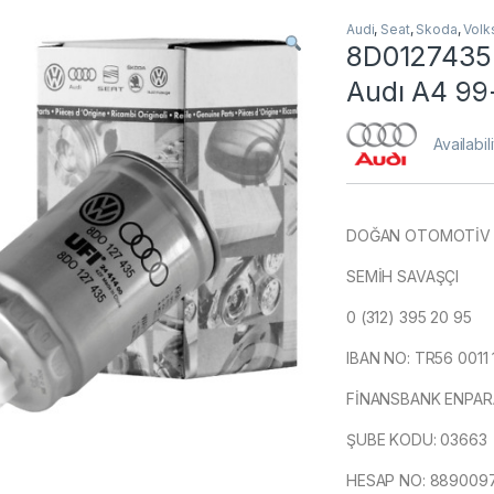
Audi
,
Seat
,
Skoda
,
Vol
8D0127435 Y
Audı A4 99
Availabil
DOĞAN OTOMOTİV 
SEMİH SAVAŞÇI
0 (312) 395 20 95
IBAN NO: TR56 0011
FİNANSBANK ENPAR
ŞUBE KODU: 03663
HESAP NO: 889009