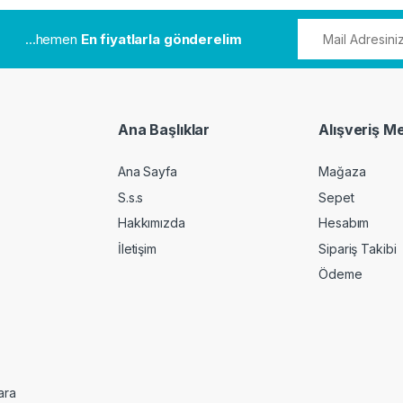
...hemen
En fiyatlarla gönderelim
Ana Başlıklar
Alışveriş M
Ana Sayfa
Mağaza
S.s.s
Sepet
Hakkımızda
Hesabım
İletişim
Sipariş Takibi
Ödeme
ara