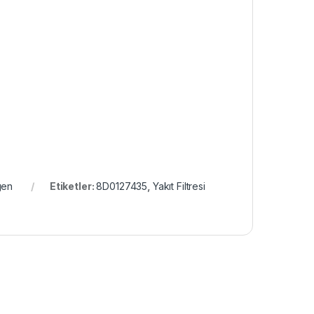
gen
Etiketler:
8D0127435
,
Yakıt Filtresi