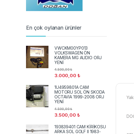
En çok oylanan ürünler
VWCKM00YP013
VOLKSWAGEN ÖN
KAMERA MG AUDIO ORJ
YENİ
4.500,00
₺
3.000,00
₺
1U4959801A CAM
MOTORU SOL ÖN SKODA
OCTAVIA 1999-2008 ORJ
Yak
YENİ
4.500,00
₺
3.500,00
₺
DO
193839401 CAM KİRİKOSU
ARKA SOL GOLF II 1983-