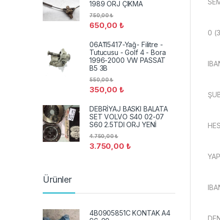
SEM
1989 ORJ ÇIKMA
750,00
₺
650,00
₺
0 (
06A115417-Yağ- Filitre -
Tutucusu - Golf 4 - Bora
1996-2000 VW PASSAT
IBA
B5 3B
550,00
₺
350,00
₺
ŞUB
DEBRİYAJ BASKI BALATA
SET VOLVO S40 02-07
S60 2.5TDI ORJ YENİ
HES
4.750,00
₺
3.750,00
₺
YAP
Ürünler
IBA
4B0905851C KONTAK A4
DEN