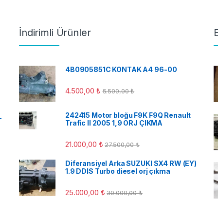
İndirimli Ürünler
4B0905851C KONTAK A4 96-00
4.500,00
₺
5.500,00
₺
242415 Motor bloğu F9K F9Q Renault
-
Trafic II 2005 1,9 ORJ ÇIKMA
21.000,00
₺
27.500,00
₺
Diferansiyel Arka SUZUKI SX4 RW (EY)
1.9 DDIS Turbo diesel orj çıkma
25.000,00
₺
30.000,00
₺