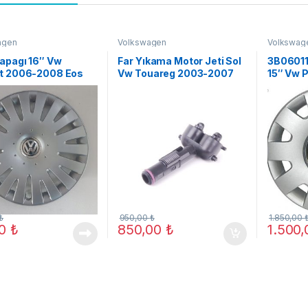
agen
Volkswagen
Volkswag
apagı 16″ Vw
Far Yıkama Motor Jeti Sol
3B06011
t 2006-2008 Eos
Vw Touareg 2003-2007
15″ Vw 
2011 (A03)
ORJ YENİ
fiyatı or
₺
950,00
₺
1.850,00
00
₺
850,00
₺
1.500