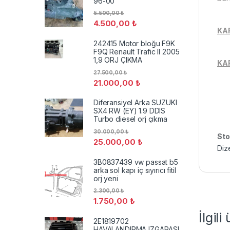
96-00
5.500,00
₺
4.500,00
₺
KA
242415 Motor bloğu F9K
F9Q Renault Trafic II 2005
1,9 ORJ ÇIKMA
KAR
27.500,00
₺
21.000,00
₺
Diferansiyel Arka SUZUKI
SX4 RW (EY) 1.9 DDIS
Turbo diesel orj çıkma
30.000,00
₺
Sto
25.000,00
₺
Diz
3B0837439 vw passat b5
arka sol kapı iç sıyırıcı fitil
orj yeni
2.300,00
₺
1.750,00
₺
İlgili
2E1819702
HAVALANDIRMA IZGARASI