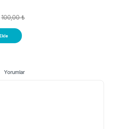
100,00
₺
Ekle
Yorumlar