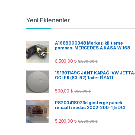
Yeni Eklenenler
A1688000348 Merkezi kilitleme
pompası MERCEDES A KASA W 168
6.500,00
₺
8.500,00
₺
191601149C JANT KAPAĞI VW JETTA
GOLF II (83-92) 1adet FİYATI
500,00
₺
850,00
₺
P8200418023d gösterge paneli
renault modus 2002-200-1,5 DCI
5.200,00
₺
6.500,00
₺