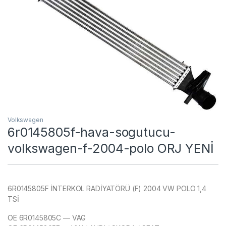
Volkswagen
6r0145805f-hava-sogutucu-
volkswagen-f-2004-polo ORJ YENİ
6R0145805F İNTERKOL RADİYATÖRÜ (F) 2004 VW POLO 1,4
TSİ
OE 6R0145805C — VAG