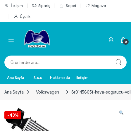
Skip to navigation
Skip to content
İletişim
Sipariş
Sepet
Magaza
Üyelik
0
Ara:
Ana Sayfa
S.s.s
Hakkımızda
İletişim
Ana Sayfa
Volkswagen
6r0145805f-hava-sogutucu-vo
-
43%