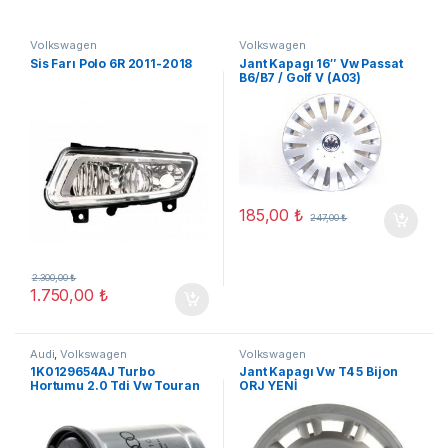
Volkswagen
Volkswagen
Sis Farı Polo 6R 2011-2018
Jant Kapagı 16″ Vw Passat
B6/B7 / Golf V (A03)
185,00
₺
247,00
₺
2.300,00
₺
1.750,00
₺
Audi
,
Volkswagen
Volkswagen
1K0129654AJ Turbo
Jant Kapagı Vw T4 5 Bijon
Hortumu 2.0 Tdi Vw Touran
ORJ YENİ
Audı A3 (A05)