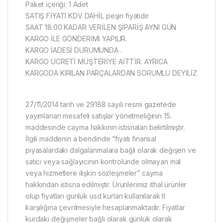
Paket içeriği: 1 Adet
SATIŞ FİYATI KDV DAHİL peşin fiyatıdır
SAAT 18:00 KADAR VERİLEN ŞİPARİŞ AYNI GÜN
KARGO İLE GÖNDERİMİ YAPILIR.
KARGO İADESİ DURUMUNDA .
KARGO ÜCRETİ MÜŞTERİYE AİTTİR. AYRICA
KARGODA KIRILAN PARÇALARDAN SORUMLU DEYİLİZ
27/11/2014 tarih ve 29188 sayılı resmi gazetede
yayımlanan mesafeli satışlar yönetmeliğinin 15.
maddesinde cayma hakkının istisnaları belirtilmiştir.
İlgili maddenin a bendinde “fiyatı finansal
piyasalardaki dalgalanmalara bağlı olarak değişen ve
satıcı veya sağlayıcının kontrolünde olmayan mal
veya hizmetlere ilişkin sözleşmeler” cayma
hakkından istisna edilmiştir. Ürünlerimiz ithal ürünler
olup fiyatları günlük usd kurları kullanılarak tl
karşılığına çevrilmesiyle hesaplanmaktadır. Fiyatlar
kurdaki değişmeler bağlı olarak günlük olarak