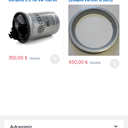
Hortumu 2.0 Tdi Vw Touran
ÇENBERİ Vw Golf III (A03)
Audı A3 (A05)
13,JAT
350,00
₺
750,00
₺
450,00
₺
550,00
₺
Adresimiz