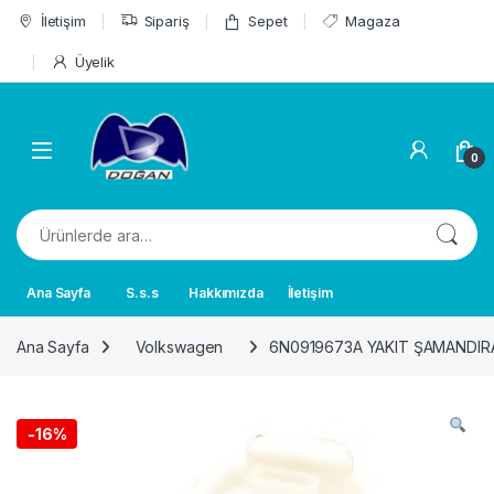
Skip to navigation
Skip to content
İletişim
Sipariş
Sepet
Magaza
Üyelik
0
Ara:
Ana Sayfa
S.s.s
Hakkımızda
İletişim
Ana Sayfa
Volkswagen
6N0919673A YAKIT ŞAMANDIRAS
-
16%