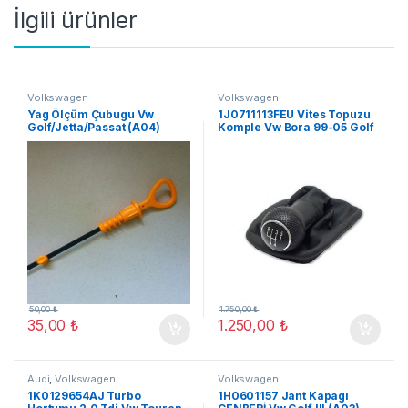
İlgili ürünler
Volkswagen
Volkswagen
Yag Ölçüm Çubugu Vw
1J0711113FEU Vites Topuzu
Golf/Jetta/Passat (A04)
Komple Vw Bora 99-05 Golf
98-04
50,00
₺
1.750,00
₺
35,00
₺
1.250,00
₺
Audi
,
Volkswagen
Volkswagen
1K0129654AJ Turbo
1H0601157 Jant Kapagı