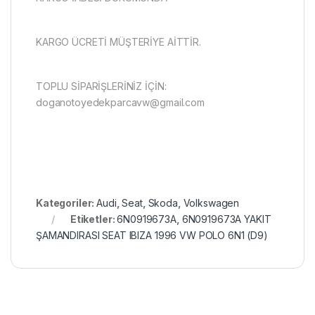
KARGO ÜCRETİ MÜŞTERİYE AİTTİR.
TOPLU SİPARİŞLERİNİZ İÇİN:
doganotoyedekparcavw@gmail.com
Kategoriler:
Audi
,
Seat
,
Skoda
,
Volkswagen
Etiketler:
6N0919673A
,
6N0919673A YAKIT
ŞAMANDIRASI SEAT IBIZA 1996 VW POLO 6N1 (D9)