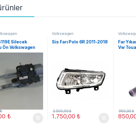
 ürünler
lkswagen
Volkswagen
Volkswag
119E Silecek
Sis Farı Polo 6R 2011-2018
Far Yıka
u Ön Volkswagen
Vw Toua
I 2009
ORJ YEN
0
₺
2.300,00
₺
950,00
₺
,00
₺
1.750,00
₺
850,0