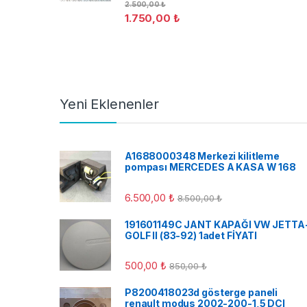
2.500,00
₺
1.750,00
₺
Yeni Eklenenler
A1688000348 Merkezi kilitleme
pompası MERCEDES A KASA W 168
6.500,00
₺
8.500,00
₺
191601149C JANT KAPAĞI VW JETTA
GOLF II (83-92) 1adet FİYATI
500,00
₺
850,00
₺
P8200418023d gösterge paneli
renault modus 2002-200-1,5 DCI