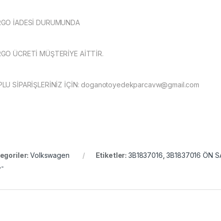
RGO İADESİ DURUMUNDA
GO ÜCRETİ MÜŞTERİYE AİTTİR.
LU SİPARİŞLERİNİZ İÇİN:
doganotoyedekparcavw@gmail.com
egoriler:
Volkswagen
Etiketler:
3B1837016
,
3B1837016 ÖN SA
-