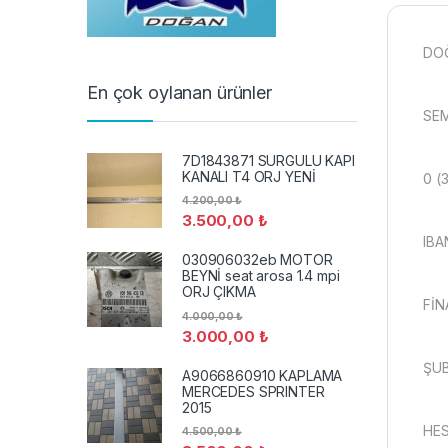
DO
En çok oylanan ürünler
SEM
7D1843871 SURGULU KAPI
KANALI T4 ORJ YENİ
0 (
4.200,00
₺
3.500,00
₺
IBA
030906032eb MOTOR
BEYNİ seat arosa 1.4 mpi
ORJ ÇIKMA
FİN
4.000,00
₺
3.000,00
₺
ŞUB
A9066860910 KAPLAMA
MERCEDES SPRINTER
2015
HES
4.500,00
₺