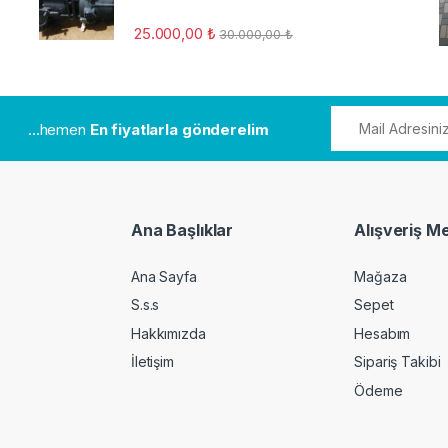
25.000,00
₺
30.000,00
₺
...hemen
En fiyatlarla gönderelim
Ana Başlıklar
Alışveriş M
Ana Sayfa
Mağaza
S.s.s
Sepet
Hakkımızda
Hesabım
İletişim
Sipariş Takibi
Ödeme