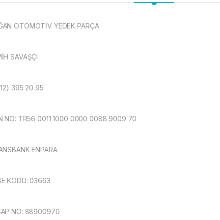
ĞAN OTOMOTİV YEDEK PARÇA
İH SAVAŞÇI
312) 395 20 95
N NO: TR56 0011 1000 0000 0088 9009 70
ANSBANK ENPARA
E KODU: 03663
AP NO: 88900970