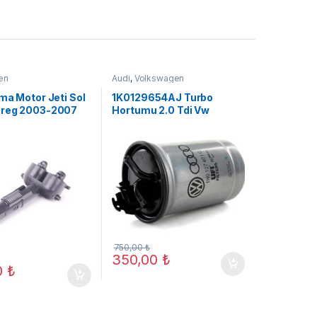
en
Audi
,
Volkswagen
ma Motor Jeti Sol
1K0129654AJ Turbo
reg 2003-2007
Hortumu 2.0 Tdi Vw
İ
Touran Audı A3 (A05)
750,00
₺
350,00
₺
0
₺