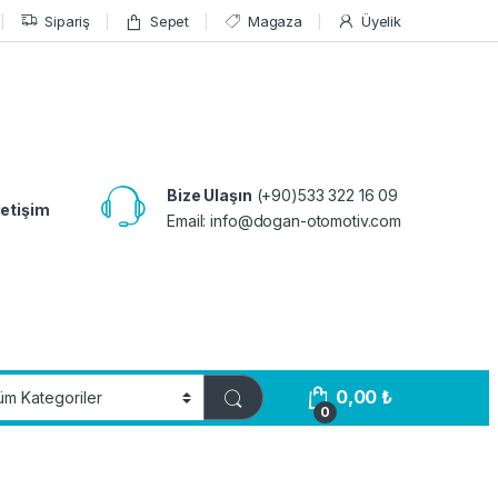
Sipariş
Sepet
Magaza
Üyelik
Bize Ulaşın
(+90)533 322 16 09
letişim
Email:
info@dogan-otomotiv.com
0,00
₺
0