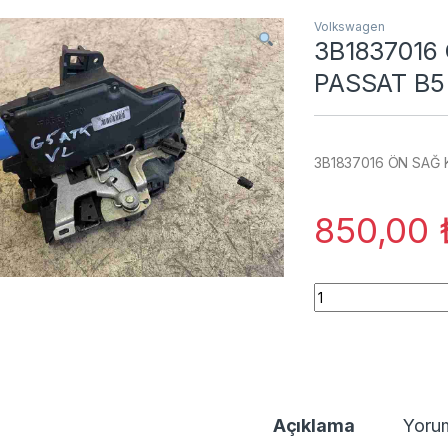
Volkswagen
3B1837016 
PASSAT B5
3B1837016 ÖN SAĞ K
850,00
3B1837016 ÖN SAĞ 
Açıklama
Yoru