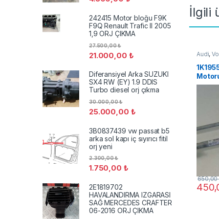
İlgili
242415 Motor bloğu F9K
F9Q Renault Trafic II 2005
1,9 ORJ ÇIKMA
27.500,00
₺
Audi
,
Vo
21.000,00
₺
1K1955
Diferansiyel Arka SUZUKI
Motor
SX4 RW (EY) 1.9 DDIS
Golf V
Turbo diesel orj çıkma
30.000,00
₺
25.000,00
₺
3B0837439 vw passat b5
arka sol kapı iç sıyırıcı fitil
orj yeni
2.300,00
₺
1.750,00
₺
650,0
450
2E1819702
HAVALANDIRMA IZGARASI
SAĞ MERCEDES CRAFTER
06-2016 ORJ ÇIKMA