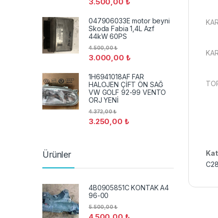
3.500,00
₺
047906033E motor beyni
KA
Skoda Fabia 1,4L Azf
44kW 60PS
4.500,00
₺
KAR
3.000,00
₺
1H6941018AF FAR
TOP
HALOJEN ÇİFT ÖN SAĞ
VW GOLF 92-99 VENTO
ORJ YENİ
4.372,00
₺
3.250,00
₺
Kat
Ürünler
C28
4B0905851C KONTAK A4
96-00
5.500,00
₺
4.500,00
₺