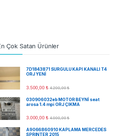
En Çok Satan Ürünler
7D1843871 SURGULU KAPI KANALI T4
ORJ YENİ
3.500,00
₺
4.200,00
₺
030906032eb MOTOR BEYNİ seat
arosa 1.4 mpi ORJ ÇIKMA
3.000,00
₺
4.000,00
₺
A9066860910 KAPLAMA MERCEDES
SPRINTER 2015