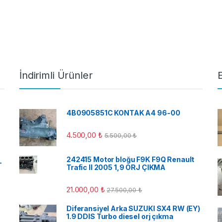
İndirimli Ürünler
4B0905851C KONTAK A4 96-00
4.500,00
₺
5.500,00
₺
242415 Motor bloğu F9K F9Q Renault
-
Trafic II 2005 1,9 ORJ ÇIKMA
21.000,00
₺
27.500,00
₺
Diferansiyel Arka SUZUKI SX4 RW (EY)
1.9 DDIS Turbo diesel orj çıkma