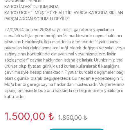
GÖNDERİMİ YAPILIR.
KARGO İADESİ DURUMUNDA .
KARGO ÜCRETİ MÜŞTERİYE AİTTİR. AYRICA KARGODA KIRILAN
PARÇALARDAN SORUMLU DEYİLİZ
27/11/2014 tarih ve 29188 sayılı resmi gazetede yayımlanan
mesafeli satışlar yönetmeliğinin 15. maddesinde cayma hakkının
istisnaları belirtilmiştir. İlgili maddenin a bendinde “fiyatı finansal
piyasalardaki dalgalanmalara bağlı olarak değişen ve satıcı veya
sağlayıcının kontrolünde olmayan mal veya hizmetlere ilişkin
sözleşmeler” cayma hakkından istisna edilmiştir. Ürünlerimiz ithal
ürünler olup fiyatları günlük usd kurları kullanılarak tl karşılığına
çevrilmesiyle hesaplanmaktadır. Fiyatlar kurdaki değişmeler bağlı
olarak günlük olarak değişmektedir. Bu nedenle yönetmeliğin 15.
Md/a bendi gereği cayma hakkından müstesnadır. Müşterilerimiz
sipariş öncesinde bu konu hakkında ön bilgilendirme yapıldığını
kabul eder.
1.500,00
₺
1.850,00
₺