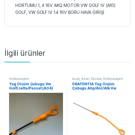
HORTUMU 1
,
4 16V AKQ MOTOR VW GOLF IV (A10)
GOLF
,
VW GOLF IV 1.4 16V BORU HAVA GİRİŞİ
İlgili ürünler
Volkswagen
Audi
,
Seat
,
Skoda
,
Volkswagen
Yag Ölçüm Çubugu Vw
06A115611A Yag Ölçüm
Golf/Jetta/Passat (A04)
Çubugu Ahp/Anl/Atk Vw
Jetta 91-12