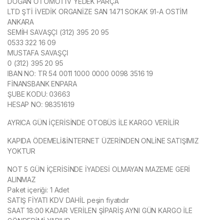
DOĞAN OTOMOTİV YEDEK PARÇA
LTD ŞTİ İVEDİK ORGANİZE SAN 1471 SOKAK 91-A OSTİM
ANKARA
SEMİH SAVAŞÇI (312) 395 20 95
0533 322 16 09
MUSTAFA SAVAŞÇI
0 (312) 395 20 95
IBAN NO: TR 54 0011 1000 0000 0098 3516 19
FİNANSBANK ENPARA
ŞUBE KODU: 03663
HESAP NO: 98351619
AYRICA GÜN İÇERİSİNDE OTOBÜS İLE KARGO VERİLİR
KAPIDA ÖDEMELİ&İNTERNET ÜZERİNDEN ONLİNE SATIŞIMIZ
YOKTUR
NOT 5 GÜN İÇERİSİNDE İYADESİ OLMAYAN MAZEME GERİ
ALINMAZ
Paket içeriği: 1 Adet
SATIŞ FİYATI KDV DAHİL peşin fiyatıdır
SAAT 18:00 KADAR VERİLEN ŞİPARİŞ AYNI GÜN KARGO İLE