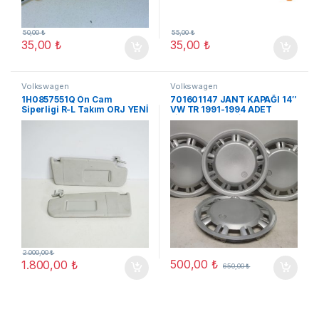
50,00
₺
55,00
₺
35,00
₺
35,00
₺
Volkswagen
Volkswagen
1H0857551Q Ön Cam
701601147 JANT KAPAĞI 14″
Siperligi R-L Takım ORJ YENİ
VW TR 1991-1994 ADET
FİYATI ORJ YENİ
2.000,00
₺
500,00
₺
1.800,00
₺
650,00
₺