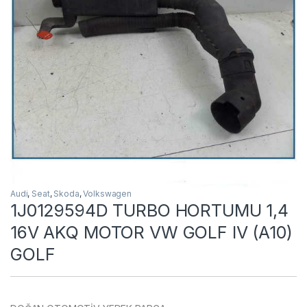
Audi
,
Seat
,
Skoda
,
Volkswagen
1J0129594D TURBO HORTUMU 1,4
16V AKQ MOTOR VW GOLF IV (A10)
GOLF