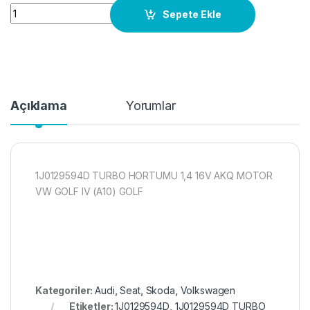
1J0129594D TURBO HORTUMU 1,4 16V AKQ MOTOR VW GOLF IV 
Sepete Ekle
Açıklama
Yorumlar
1J0129594D TURBO HORTUMU 1,4 16V AKQ MOTOR
VW GOLF IV (A10) GOLF
Kategoriler:
Audi
,
Seat
,
Skoda
,
Volkswagen
Etiketler:
1J0129594D
,
1J0129594D TURBO