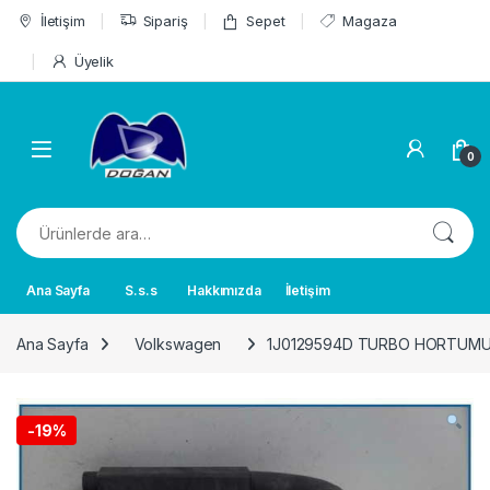
Skip to navigation
Skip to content
İletişim
Sipariş
Sepet
Magaza
Üyelik
0
Ara:
Ana Sayfa
S.s.s
Hakkımızda
İletişim
Ana Sayfa
Volkswagen
1J0129594D TURBO HORTUMU 
-
19%