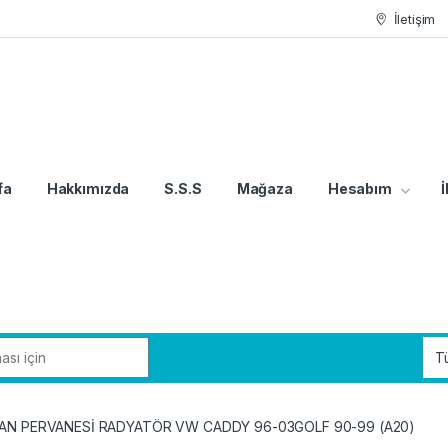
İletişim
fa
Hakkımızda
S.S.S
Mağaza
Hesabım
İ
FAN PERVANESİ RADYATÖR VW CADDY 96-03GOLF 90-99 (A20)