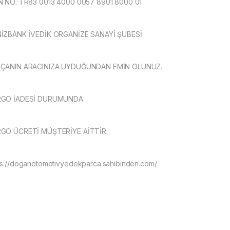
N NO: TR83 0013 4000 0057 8901 8000 01
İZBANK İVEDİK ORGANİZE SANAYİ ŞUBESİ
ÇANIN ARACINIZA UYDUĞUNDAN EMİN OLUNUZ.
RGO İADESİ DURUMUNDA
GO ÜCRETİ MÜŞTERİYE AİTTİR.
ps://doganotomotivyedekparca.sahibinden.com/