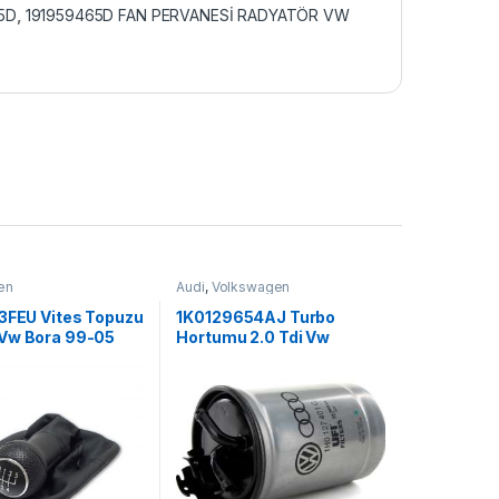
5D
,
191959465D FAN PERVANESİ RADYATÖR VW
en
Audi
,
Volkswagen
13FEU Vites Topuzu
1K0129654AJ Turbo
Vw Bora 99-05
Hortumu 2.0 Tdi Vw
-04
Touran Audı A3 (A05)