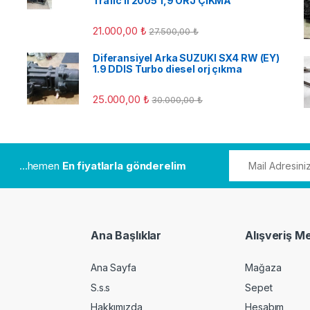
Trafic II 2005 1,9 ORJ ÇIKMA
21.000,00
₺
27.500,00
₺
Diferansiyel Arka SUZUKI SX4 RW (EY)
1.9 DDIS Turbo diesel orj çıkma
25.000,00
₺
30.000,00
₺
...hemen
En fiyatlarla gönderelim
Ana Başlıklar
Alışveriş M
Ana Sayfa
Mağaza
S.s.s
Sepet
Hakkımızda
Hesabım