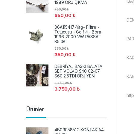
IBA
1989 ORJ ÇIKMA
750,00
₺
650,00
₺
DEN
06A115417-Yağ- Filitre -
Tutucusu - Golf 4 - Bora
1996-2000 VW PASSAT
PAR
B5 3B
550,00
₺
350,00
₺
KA
DEBRİYAJ BASKI BALATA
SET VOLVO S40 02-07
S60 2.5TDI ORJ YENİ
KAR
4.750,00
₺
3.750,00
₺
htt
Ürünler
4B0905851C KONTAK A4