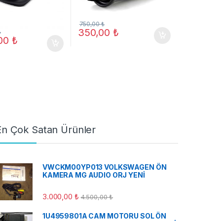
750,00
₺
350,00
₺
₺
,00
₺
En Çok Satan Ürünler
VWCKM00YP013 VOLKSWAGEN ÖN
KAMERA MG AUDIO ORJ YENİ
3.000,00
₺
4.500,00
₺
1U4959801A CAM MOTORU SOL ÖN