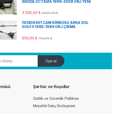
SKODA OCTAVIA 1999-2008 ORJ YENİ
3.500,00
₺
4.500,00
₺
193839401 CAM KİRİKOSU ARKA SOL
GOLF II 1983-1989 ORJ ÇIKMA
650,00
₺
750,00
₺
Üye ol
enüsü
Şartlar ve Koşullar
Gizlilik ve Güvenlik Politikası
Mesafeli Satış Sözleşmesi