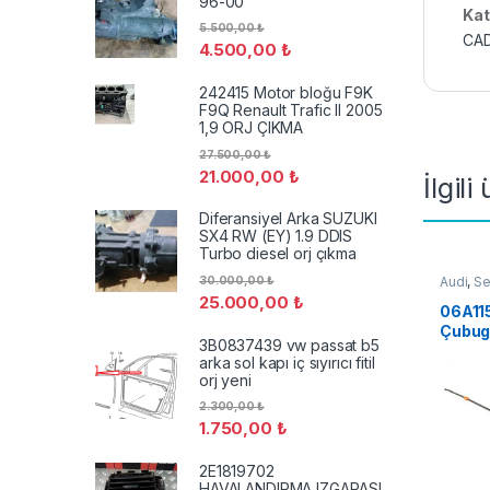
96-00
Kat
5.500,00
₺
CAD
4.500,00
₺
242415 Motor bloğu F9K
F9Q Renault Trafic II 2005
1,9 ORJ ÇIKMA
27.500,00
₺
21.000,00
₺
İlgili
Diferansiyel Arka SUZUKI
SX4 RW (EY) 1.9 DDIS
Turbo diesel orj çıkma
30.000,00
₺
Audi
,
Se
25.000,00
₺
06A11
Çubug
3B0837439 vw passat b5
Jetta 
arka sol kapı iç sıyırıcı fitil
orj yeni
2.300,00
₺
1.750,00
₺
2E1819702
HAVALANDIRMA IZGARASI