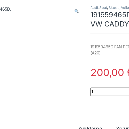
Audi
,
Seat
,
Skoda
,
Vol
191959465
VW CADDY 
191959465D FAN P
(A20)
200,00
191959465D FAN P
Açıklama
Yoru