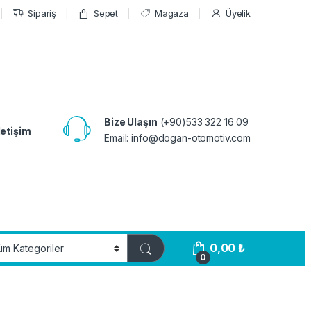
Sipariş
Sepet
Magaza
Üyelik
Bize Ulaşın
(+90)533 322 16 09
letişim
Email:
info@dogan-otomotiv.com
0,00
₺
0