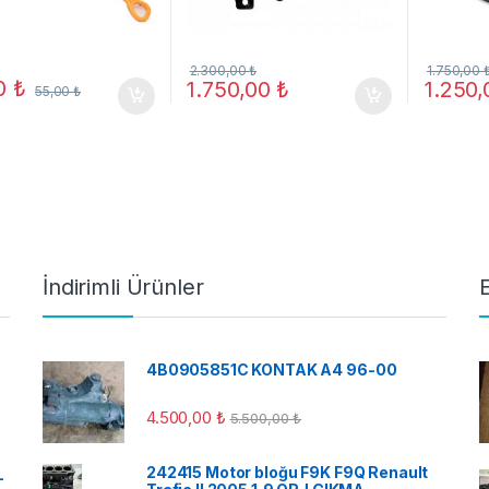
2.300,00
₺
1.750,00
00
₺
1.750,00
₺
1.250
55,00
₺
İndirimli Ürünler
4B0905851C KONTAK A4 96-00
4.500,00
₺
5.500,00
₺
242415 Motor bloğu F9K F9Q Renault
-