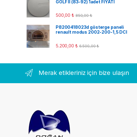
GOLF II (83-92) 1adet FİYATI
500,00
₺
850,00
₺
P8200418023d gösterge paneli
renault modus 2002-200-1,5 DCI
5.200,00
₺
6.500,00
₺
Merak etikleriniz için bize ulaşın