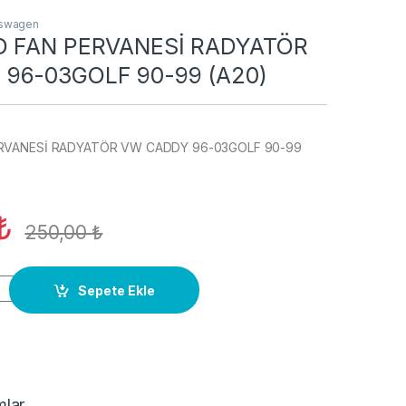
kswagen
D FAN PERVANESİ RADYATÖR
96-03GOLF 90-99 (A20)
ERVANESİ RADYATÖR VW CADDY 96-03GOLF 90-99
₺
250,00
₺
ERVANESİ RADYATÖR VW CADDY 96-03GOLF 90-99 (A20) quan
Sepete Ekle
mlar