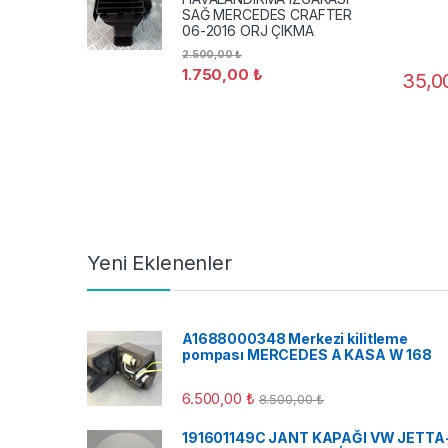
SAĞ MERCEDES CRAFTER
06-2016 ORJ ÇIKMA
2.500,00
₺
1.750,00
₺
35,
Yeni Eklenenler
A1688000348 Merkezi kilitleme
pompası MERCEDES A KASA W 168
6.500,00
₺
8.500,00
₺
191601149C JANT KAPAĞI VW JETTA