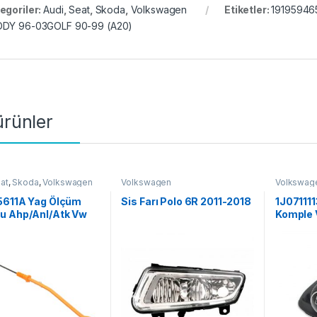
egoriler:
Audi
,
Seat
,
Skoda
,
Volkswagen
Etiketler:
19195946
DY 96-03GOLF 90-99 (A20)
 ürünler
at
,
Skoda
,
Volkswagen
Volkswagen
Volkswag
5611A Yag Ölçüm
Sis Farı Polo 6R 2011-2018
1J07111
u Ahp/Anl/Atk Vw
Komple 
91-12
Golf 98