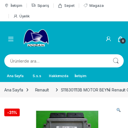
Skip to navigation
Skip to content
İletişim
Sipariş
Sepet
Magaza
Üyelik
0
Ara:
Ana Sayfa
S.s.s
Hakkımızda
İletişim
Ana Sayfa
Renault
S118301113B MOTOR BEYNİ Renault C
-
31%