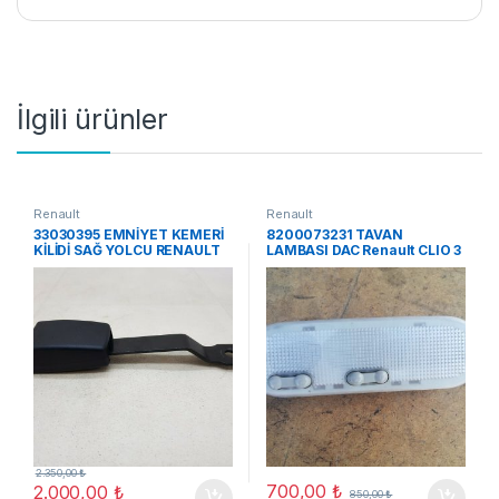
İlgili ürünler
Renault
Renault
33030395 EMNİYET KEMERİ
8200073231 TAVAN
KİLİDİ SAĞ YOLCU RENAULT
LAMBASI DAC Renault CLIO 3
CLIO 05-12
2.350,00
₺
700,00
₺
2.000,00
₺
850,00
₺