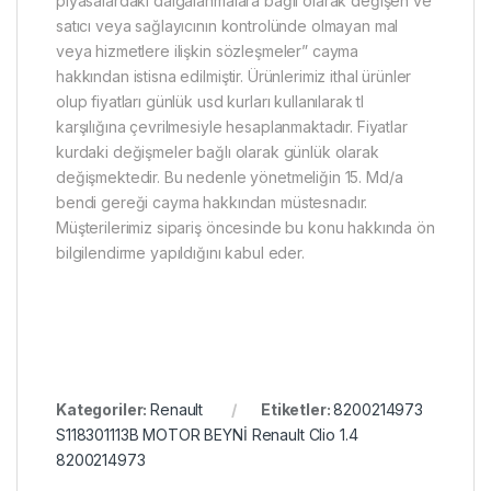
piyasalardaki dalgalanmalara bağlı olarak değişen ve
satıcı veya sağlayıcının kontrolünde olmayan mal
veya hizmetlere ilişkin sözleşmeler” cayma
hakkından istisna edilmiştir. Ürünlerimiz ithal ürünler
olup fiyatları günlük usd kurları kullanılarak tl
karşılığına çevrilmesiyle hesaplanmaktadır. Fiyatlar
kurdaki değişmeler bağlı olarak günlük olarak
değişmektedir. Bu nedenle yönetmeliğin 15. Md/a
bendi gereği cayma hakkından müstesnadır.
Müşterilerimiz sipariş öncesinde bu konu hakkında ön
bilgilendirme yapıldığını kabul eder.
Kategoriler:
Renault
Etiketler:
8200214973
S118301113B MOTOR BEYNİ Renault Clio 1.4
8200214973