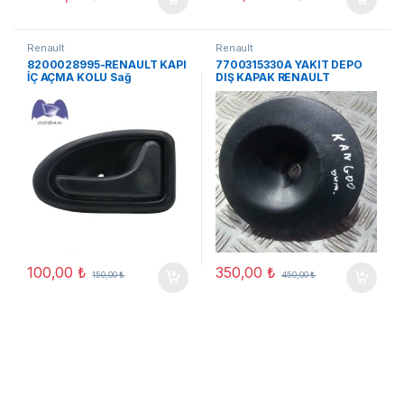
Renault
Renault
8200028995-RENAULT KAPI
7700315330A YAKIT DEPO
İÇ AÇMA KOLU Sağ
DIŞ KAPAK RENAULT
KANGOO 2004 ORJ ÇIKMA
100,00
₺
350,00
₺
150,00
₺
450,00
₺