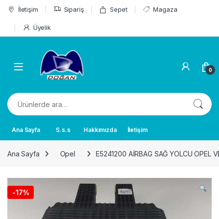
Skip to navigation
Skip to content
İletişim
Sipariş
Sepet
Magaza
Üyelik
0
Ara:
Ana Sayfa
S.s.s
Hakkımızda
İletişim
Ana Sayfa
Opel
E5241200 AİRBAG SAĞ YOLCU OPEL V
-
17%