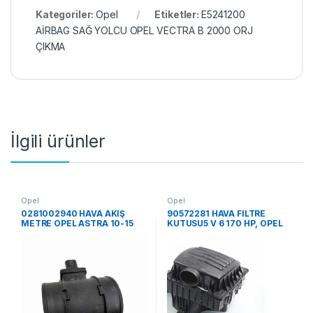
Kategoriler:
Opel
Etiketler:
E5241200
AİRBAG SAĞ YOLCU OPEL VECTRA B 2000 ORJ
ÇIKMA
İlgili ürünler
Opel
Opel
0281002940 HAVA AKIŞ
90572281 HAVA FILTRE
METRE OPEL ASTRA 10-15
KUTUSU5 V 6 170 HP, OPEL
CORSA 11-15 MERİVA
OMEGA B (94-04)