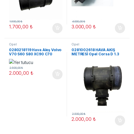
1.900,00
₺
4.000,00
₺
1.700,00
₺
3.000,00
₺
Opel
Opel
0280218119 Hava Akış Volvo
0281002618 HAVA AKIŞ
V70 S60 S80 XC90 C70
METRESİ Opel Corsa D 1.3
31342362 ORJ ÇIK
CDTI Vectra C ORJ ÇIKMA
2.500,00
₺
2.000,00
₺
2.500,00
₺
2.000,00
₺