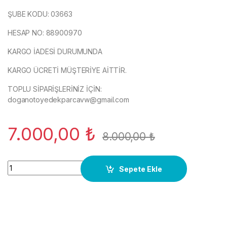
ŞUBE KODU: 03663
HESAP NO: 88900970
KARGO İADESİ DURUMUNDA
KARGO ÜCRETİ MÜŞTERİYE AİTTİR.
TOPLU SİPARİŞLERİNİZ İÇİN:
doganotoyedekparcavw@gmail.com
7.000,00
₺
8.000,00
₺
AİRBAG BMW SAĞ SOL E34-E36 TAKIM ORJ ÇIKMA quantity
Sepete Ekle