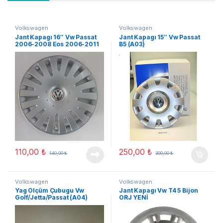
Volkswagen
Volkswagen
Jant Kapagı 16″ Vw Passat
Jant Kapagı 15″ Vw Passat
2006-2008 Eos 2006-2011
B5 (A03)
(A03)
110,00
₺
250,00
₺
140,00
₺
300,00
₺
Volkswagen
Volkswagen
Yag Ölçüm Çubugu Vw
Jant Kapagı Vw T4 5 Bijon
Golf/Jetta/Passat (A04)
ORJ YENİ