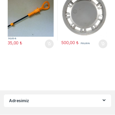
50,00
₺
500,00
₺
35,00
₺
750,00
₺
Adresimiz