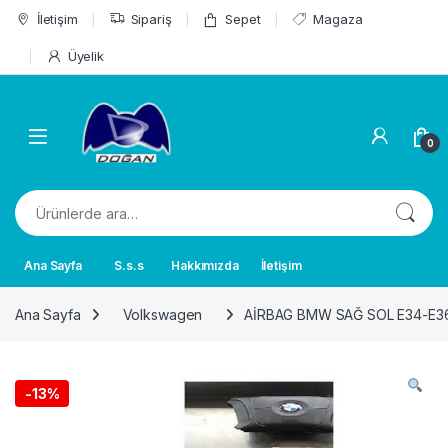
Skip to navigation
Skip to content
İletişim
Sipariş
Sepet
Magaza
Üyelik
0
Ara:
Ana Sayfa
S.s.s
Hakkımızda
İletişim
Ana Sayfa
Volkswagen
AİRBAG BMW SAĞ SOL E34-E3
-
13%