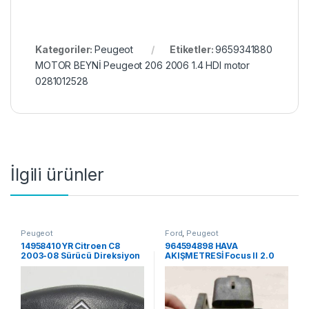
Kategoriler:
Peugeot
Etiketler:
9659341880
MOTOR BEYNİ Peugeot 206 2006 1.4 HDI motor
0281012528
İlgili ürünler
Peugeot
Ford
,
Peugeot
14958410YR Citroen C8
964594898 HAVA
2003-08 Sürücü Direksiyon
AKIŞMETRESİ Focus II 2.0
Airbag,
Tdci Peugeot 407 Hdi