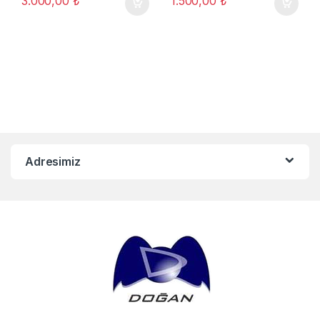
3.000,00
₺
1.500,00
₺
Adresimiz