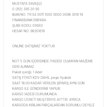
MUSTAFA SAVAŞÇI
0 (312) 395 20 95
IBAN NO: TR 54 0011 1000 0000 0098 3516 19
FİNANSBANK ENPARA
ŞUBE KODU: 03663
HESAP NO: 98351619
ONLİNE SATIŞIMIZ YOKTUR
NOT 5 GÜN İÇERİSİNDE İYADESİ OLMAYAN MAZEME
GERİ ALINMAZ
Paket içeriği: 1 Adet
SATIŞ FİYATI KDV DAHİL peşin fiyatıdır
SAAT 18:00 KADAR VERİLEN ŞİPARİŞ AYNI GÜN
KARGO İLE GÖNDERİMİ YAPILIR.
KARGO İADESİ DURUMUNDA .
KARGO ÜCRETİ MÜŞTERİYE AİTTİR. AYRICA
KARGODA KIRILAN PARÇALARDAN SORUMLU DEYİLİZ