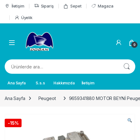
Skip to navigation
Skip to content
İletişim
Sipariş
Sepet
Magaza
Üyelik
0
Ara:
Ana Sayfa
S.s.s
Hakkımızda
İletişim
Ana Sayfa
Peugeot
9659341880 MOTOR BEYNİ Peugeot
-
15%