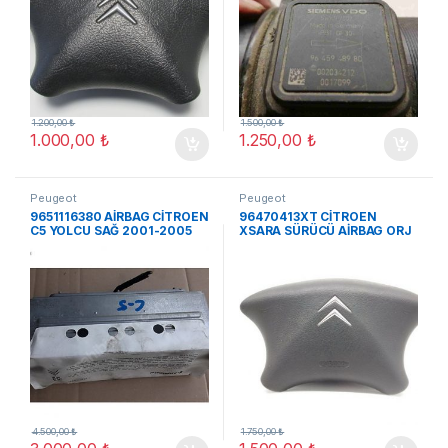
1.200,00
₺
1.500,00
₺
1.000,00
₺
1.250,00
₺
Peugeot
Peugeot
9651116380 AİRBAG CİTROEN
96470413XT CİTROEN
C5 YOLCU SAĞ 2001-2005
XSARA SÜRÜCÜ AİRBAG ORJ
ORJ ÇIKMA
ÇIKMA
4.500,00
₺
1.750,00
₺