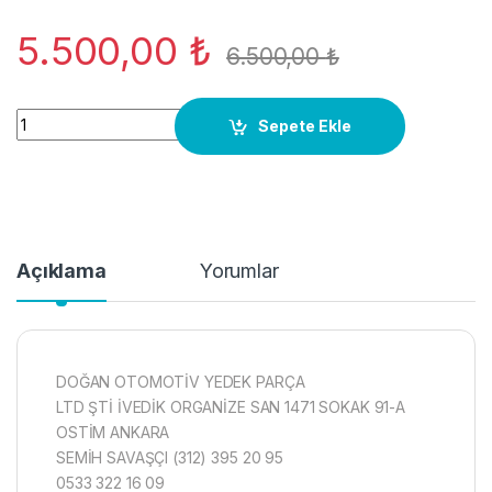
5.500,00
₺
6.500,00
₺
9659341880 MOTOR BEYNİ Peugeot 206 2006 1.4 HDI motor 
Sepete Ekle
Açıklama
Yorumlar
DOĞAN OTOMOTİV YEDEK PARÇA
LTD ŞTİ İVEDİK ORGANİZE SAN 1471 SOKAK 91-A
OSTİM ANKARA
SEMİH SAVAŞÇI (312) 395 20 95
0533 322 16 09