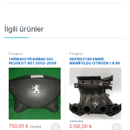
İlgili ürünler
Peugeot
Peugeot
14958400YR AIRBAG SOL
9631902780 EMME
PEUGEOT 807 2002-2006
MANİFOLDU CITROEN 1.6 8V
ORJ ÇIKMA
NFV ,
2.650,00
₺
750,00
₺
2.100,00
₺
950,00
₺