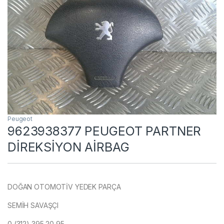
Peugeot
9623938377 PEUGEOT PARTNER
DİREKSİYON AİRBAG
DOĞAN OTOMOTİV YEDEK PARÇA
SEMİH SAVAŞÇI
0 (312) 395 20 95