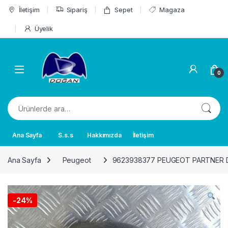
Skip to navigation
Skip to content
İletişim
Sipariş
Sepet
Magaza
Üyelik
0
Ara:
Ana Sayfa
S.s.s
Hakkımızda
İletişim
Ana Sayfa
Peugeot
9623938377 PEUGEOT PARTNER 
-
24%