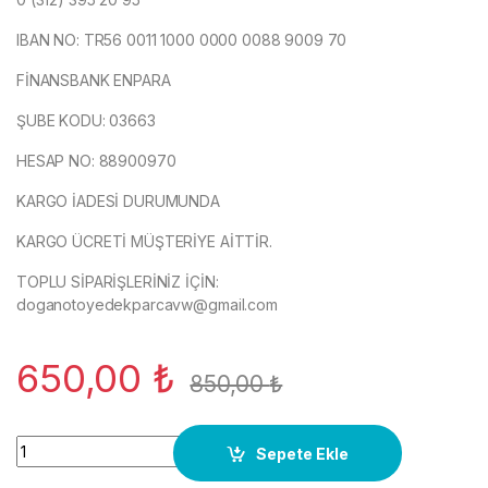
IBAN NO: TR56 0011 1000 0000 0088 9009 70
FİNANSBANK ENPARA
ŞUBE KODU: 03663
HESAP NO: 88900970
KARGO İADESİ DURUMUNDA
KARGO ÜCRETİ MÜŞTERİYE AİTTİR.
TOPLU SİPARİŞLERİNİZ İÇİN:
doganotoyedekparcavw@gmail.com
650,00
₺
850,00
₺
9623938377 PEUGEOT PARTNER DİREKSİYON AİRBAG quanti
Sepete Ekle