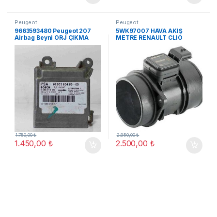
Peugeot
Peugeot
9663593480 Peugeot 207
5WK97007 HAVA AKIŞ
Airbag Beyni ORJ ÇIKMA
METRE RENAULT CLIO
LAGUNA 1.5DCI
1.750,00
₺
2.850,00
₺
1.450,00
₺
2.500,00
₺