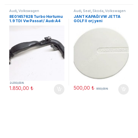
Audi
,
Volkswagen
Audi
,
Seat
,
Skoda
,
Volkswagen
8E0145762B Turbo Hortumu
JANT KAPAĞI VW JETTA
1.9 TDI Vw Passat / Audı A4
GOLF II orj yeni
B6
2.250,00
₺
500,00
₺
1.850,00
₺
850,00
₺