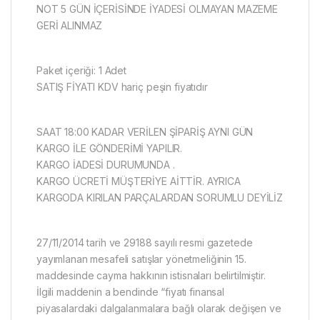
NOT 5 GÜN İÇERİSİNDE İYADESİ OLMAYAN MAZEME
GERİ ALINMAZ
Paket içeriği: 1 Adet
SATIŞ FİYATI KDV hariç peşin fiyatıdır
SAAT 18:00 KADAR VERİLEN ŞİPARİŞ AYNI GÜN
KARGO İLE GÖNDERİMİ YAPILIR.
KARGO İADESİ DURUMUNDA .
KARGO ÜCRETİ MÜŞTERİYE AİTTİR. AYRICA
KARGODA KIRILAN PARÇALARDAN SORUMLU DEYİLİZ
27/11/2014 tarih ve 29188 sayılı resmi gazetede
yayımlanan mesafeli satışlar yönetmeliğinin 15.
maddesinde cayma hakkının istisnaları belirtilmiştir.
İlgili maddenin a bendinde “fiyatı finansal
piyasalardaki dalgalanmalara bağlı olarak değişen ve