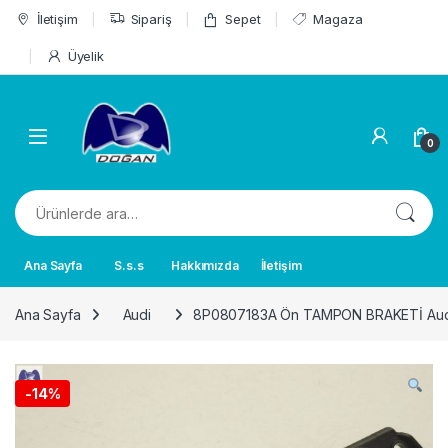
Skip to navigation
Skip to content
İletişim
Sipariş
Sepet
Magaza
Üyelik
0
Ara:
Ana Sayfa
S.s.s
Hakkımızda
İletişim
Ana Sayfa
Audi
8P0807183A Ön TAMPON BRAKETİ Aud
-
14%