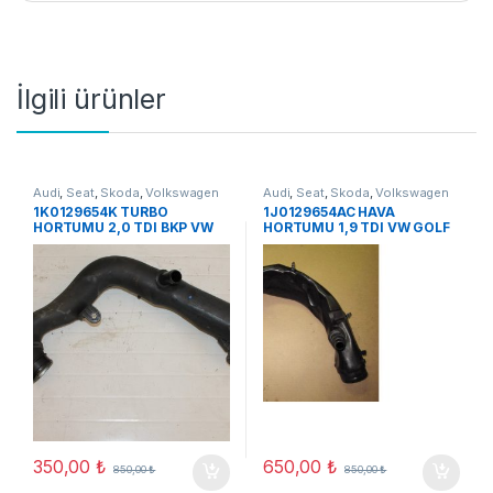
İlgili ürünler
Audi
,
Seat
,
Skoda
,
Volkswagen
Audi
,
Seat
,
Skoda
,
Volkswagen
1K0129654K TURBO
1J0129654AC HAVA
HORTUMU 2,0 TDI BKP VW
HORTUMU 1,9 TDI VW GOLF
TOURAN AUDI A3
IV/ SKODA OCTAVIA
350,00
₺
650,00
₺
850,00
₺
850,00
₺