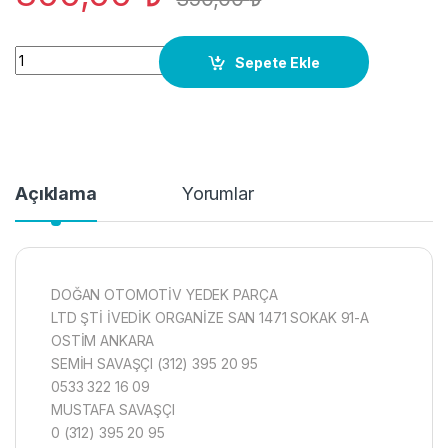
8P0807183A Ön TAMPON BRAKETİ Audi A3 SOL ORJ YENİ qua
Sepete Ekle
Açıklama
Yorumlar
DOĞAN OTOMOTİV YEDEK PARÇA
LTD ŞTİ İVEDİK ORGANİZE SAN 1471 SOKAK 91-A
OSTİM ANKARA
SEMİH SAVAŞÇI (312) 395 20 95
0533 322 16 09
MUSTAFA SAVAŞÇI
0 (312) 395 20 95