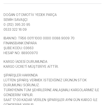
DOĞAN OTOMOTİV YEDEK PARÇA
SEMİH SAVAŞÇI
0 (312) 395 20 95
0533 322 16 09
IBAN NO: TR56 0011 1000 0000 0088 9009 70
FİNANSBANK ENPARA
ŞUBE KODU: 03663
HESAP NO: 88900970
KARGO İADESİ DURUMUNDA
KARGO ÜCRETİ MÜŞTERİYE AİTTİR.
ŞİPARİŞLER HAKKINDA
LÜTFEN ŞİPARİŞ VERMEK İSTEDİĞİNİZ ÜRÜNÜN STOK
DURUMUNU SORUNUZ.
TÜRKİYENİN TÜM ŞEHİRLERİNE ANLAŞMALI KARGOLARIMIZ İLE
GÖNDERİM YAPILIR.
SAAT 17:00 KADAR VERİLEN ŞİPARİŞLER AYNI GÜN KARGO İLE
GÖNDERİMİ YAPILIR.