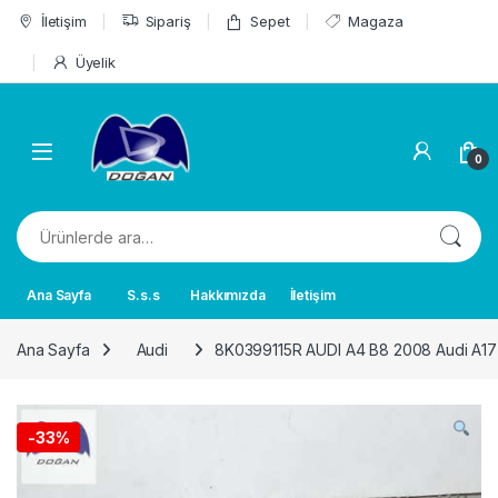
Skip to navigation
Skip to content
İletişim
Sipariş
Sepet
Magaza
Üyelik
0
Ara:
Ana Sayfa
S.s.s
Hakkımızda
İletişim
Ana Sayfa
Audi
8K0399115R AUDI A4 B8 2008 Audi A17
-
33%