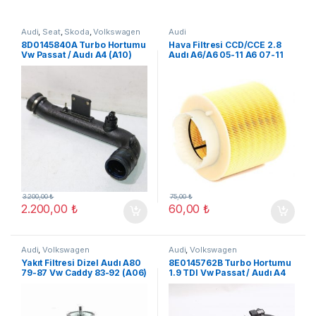
Audi
,
Seat
,
Skoda
,
Volkswagen
Audi
8D0145840A Turbo Hortumu
Hava Filtresi CCD/CCE 2.8
Vw Passat / Audı A4 (A10)
Audı A6/A6 05-11 A6 07-11
3.200,00
₺
75,00
₺
2.200,00
₺
60,00
₺
Audi
,
Volkswagen
Audi
,
Volkswagen
Yakıt Filtresi Dizel Audı A80
8E0145762B Turbo Hortumu
79-87 Vw Caddy 83-92 (A06)
1.9 TDI Vw Passat / Audı A4
B6