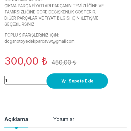
ÇIKMA PARÇA FİYATLARI PARÇANIN TEMİZLİĞİNE VE
TAMİRSİZLİĞİNE GÖRE DEĞİŞKENLİK GÖSTERİR.
DİĞER PARÇALAR VE FİYAT BİLGİSİ İÇİN İLETİŞME
GEÇEBİLİRSİNİZ
TOPLU SİPARİŞLERİNİZ İÇİN:
doganotoyedekparcavw@gmail.com
300,00
₺
450,00
₺
8K0399115R AUDI A4 B8 2008 Audi A17 AUDI Q5 Manuel Şanzım
Sepete Ekle
Açıklama
Yorumlar