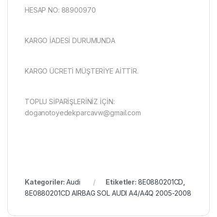
HESAP NO: 88900970
KARGO İADESİ DURUMUNDA
KARGO ÜCRETİ MÜŞTERİYE AİTTİR.
TOPLU SİPARİŞLERİNİZ İÇİN:
doganotoyedekparcavw@gmail.com
Kategoriler:
Audi
Etiketler:
8E0880201CD
,
8E0880201CD AIRBAG SOL AUDI A4/A4Q 2005-2008