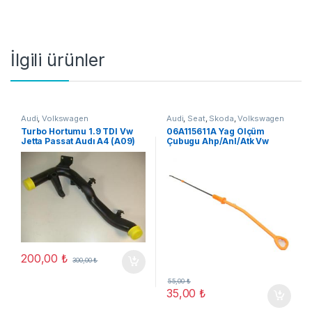
İlgili ürünler
Audi
,
Volkswagen
Audi
,
Seat
,
Skoda
,
Volkswagen
Turbo Hortumu 1.9 TDI Vw
06A115611A Yag Ölçüm
Jetta Passat Audı A4 (A09)
Çubugu Ahp/Anl/Atk Vw
Jetta 91-12
200,00
₺
300,00
₺
55,00
₺
35,00
₺