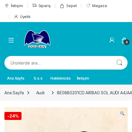
Skip to navigation
Skip to content
İletişim
Sipariş
Sepet
Magaza
Üyelik
0
Ara:
Ana Sayfa
S.s.s
Hakkımızda
İletişim
Ana Sayfa
Audi
8E0880201CD AIRBAG SOL AUDI A4/A
-
24%