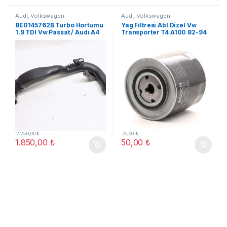
Audi
,
Volkswagen
Audi
,
Volkswagen
8E0145762B Turbo Hortumu
Yag Filtresi Abl Dizel Vw
1.9 TDI Vw Passat / Audı A4
Transporter T4 A100 82-94
B6
(A06)
2.250,00
₺
75,00
₺
1.850,00
₺
50,00
₺