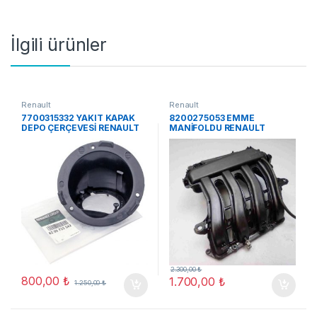
İlgili ürünler
Renault
Renault
7700315332 YAKIT KAPAK
8200275053 EMME
DEPO ÇERÇEVESİ RENAULT
MANİFOLDU RENAULT
KANGOO ORJ ÇIKMA
MEGANE 1.6 16 V ,
2.300,00
₺
800,00
₺
1.700,00
₺
1.250,00
₺