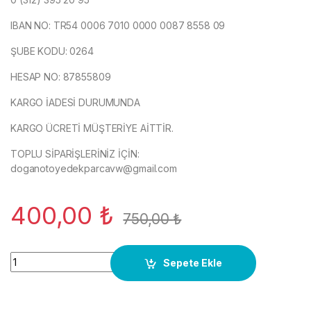
IBAN NO: TR54 0006 7010 0000 0087 8558 09
ŞUBE KODU: 0264
HESAP NO: 87855809
KARGO İADESİ DURUMUNDA
KARGO ÜCRETİ MÜŞTERİYE AİTTİR.
TOPLU SİPARİŞLERİNİZ İÇİN:
doganotoyedekparcavw@gmail.com
400,00
₺
750,00
₺
8200197979 SAĞ AKS MEGANE1-2 SCENİC1.9CDTİ ORJ.ÇIKMA
Sepete Ekle