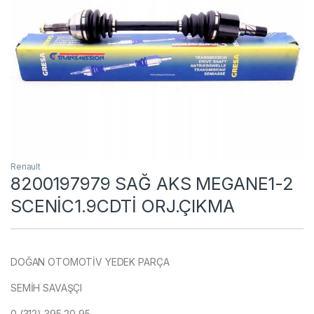
Renault
8200197979 SAĞ AKS MEGANE1-2
SCENİC1.9CDTİ ORJ.ÇIKMA
DOĞAN OTOMOTİV YEDEK PARÇA
SEMİH SAVAŞÇI
0 (312) 395 20 95