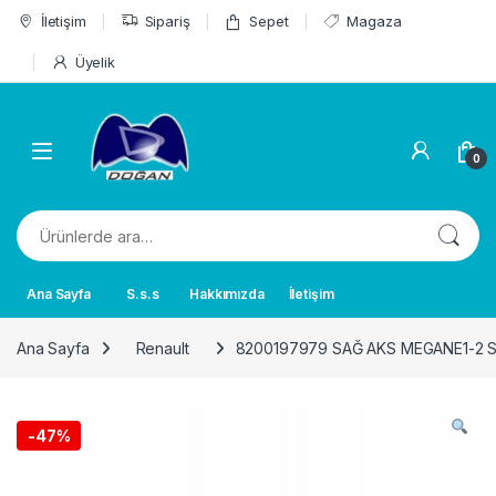
Skip to navigation
Skip to content
İletişim
Sipariş
Sepet
Magaza
Üyelik
0
Ara:
Ana Sayfa
S.s.s
Hakkımızda
İletişim
Ana Sayfa
Renault
8200197979 SAĞ AKS MEGANE1-2 S
-
47%