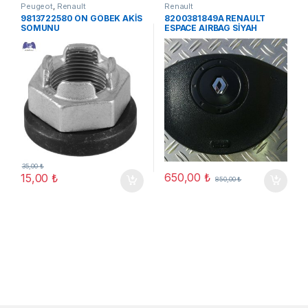
Peugeot
,
Renault
Renault
9813722580 ÖN GÖBEK AKİS
8200381849A RENAULT
SOMUNU
ESPACE AIRBAG SİYAH
PEUGOUT/CITROEN
35,00
₺
650,00
₺
15,00
₺
850,00
₺