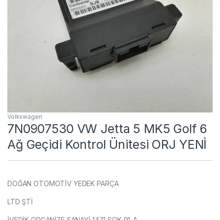
Volkswagen
7N0907530 VW Jetta 5 MK5 Golf 6
Ağ Geçidi Kontrol Ünitesi ORJ YENİ
DOĞAN OTOMOTİV YEDEK PARÇA
LTD ŞTİ
İVEDİK ORGANİZE SANAYİ 1471 SOK 91-A