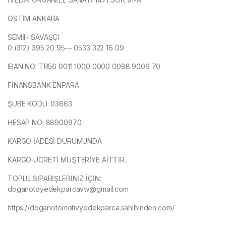
OSTİM ANKARA
SEMİH SAVAŞÇI
0 (312) 395 20 95— 0533 322 16 09
IBAN NO: TR56 0011 1000 0000 0088 9009 70
FİNANSBANK ENPARA
ŞUBE KODU: 03663
HESAP NO: 88900970
KARGO İADESİ DURUMUNDA
KARGO ÜCRETİ MÜŞTERİYE AİTTİR.
TOPLU SİPARİŞLERİNİZ İÇİN:
doganotoyedekparcavw@gmail.com
https://doganotomotivyedekparca.sahibinden.com/