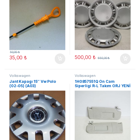
50,00
₺
500,00
₺
35,00
₺
650,00
₺
Volkswagen
Volkswagen
Jant Kapagı 15″ Vw Polo
1H0857551Q Ön Cam
(02-05) (A03)
Siperligi R-L Takım ORJ YENİ