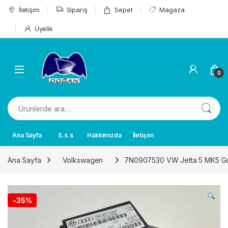
Skip to navigation
Skip to content
İletişim
Sipariş
Sepet
Magaza
Üyelik
0
Ara:
Ana Sayfa
S.s.s
Hakkımızda
İletişim
Ana Sayfa
Volkswagen
7N0907530 VW Jetta 5 MK5 Golf
-
35%