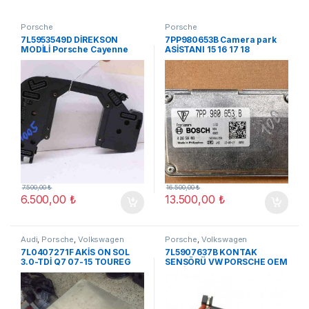
Porsche
Porsche
7L5953549D DİREKSON
7PP980653B Camera park
MODİLİ Porsche Cayenne
ASİSTANI 15 16 17 18
2003-2010 ORJ ÇIKMA
PORSCHE 991 ORJ ÇIKM
7.500,00
₺
16.500,00
₺
6.500,00
₺
13.500,00
₺
Audi
,
Porsche
,
Volkswagen
Porsche
,
Volkswagen
7L0407271F AKİS ÖN SOL
7L5907637B KONTAK
3.0-TDİ Q7 07-15 TOUREG
SENSÖRÜ VW PORSCHE OEM
03-10-CAS Q7 ORJ ÇIKMA
YENİ