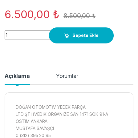
6.500,00
₺
8.500,00
₺
7L5907040A Kalorifer Kontrol Paneli 2002-10 Porsche Cayen
Sepete Ekle
Açıklama
Yorumlar
DOĞAN OTOMOTİV YEDEK PARÇA
LTD ŞTİ İVEDİK ORGANİZE SAN 1471 SOK 91-A
OSTİM ANKARA
MUSTAFA SAVAŞÇI
0 (312) 395 20 95