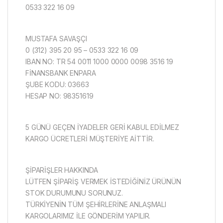
0533 322 16 09
MUSTAFA SAVAŞÇI
0 (312) 395 20 95 – 0533 322 16 09
IBAN NO: TR 54 0011 1000 0000 0098 3516 19
FİNANSBANK ENPARA
ŞUBE KODU: 03663
HESAP NO: 98351619
5 GÜNÜ GEÇEN İYADELER GERİ KABUL EDİLMEZ
KARGO ÜCRETLERİ MÜŞTERİYE AİTTİR.
ŞİPARİŞLER HAKKINDA
LÜTFEN ŞİPARİŞ VERMEK İSTEDİĞİNİZ ÜRÜNÜN
STOK DURUMUNU SORUNUZ.
TÜRKİYENİN TÜM ŞEHİRLERİNE ANLAŞMALI
KARGOLARIMIZ İLE GÖNDERİM YAPILIR.