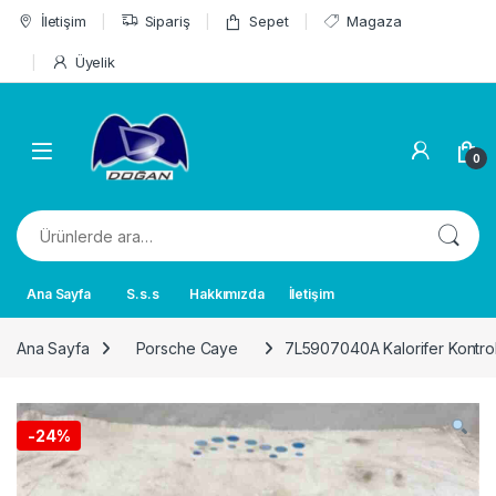
Skip to navigation
Skip to content
İletişim
Sipariş
Sepet
Magaza
Üyelik
0
Ara:
Ana Sayfa
S.s.s
Hakkımızda
İletişim
Ana Sayfa
Porsche Caye
7L5907040A Kalorifer Kontro
-
24%