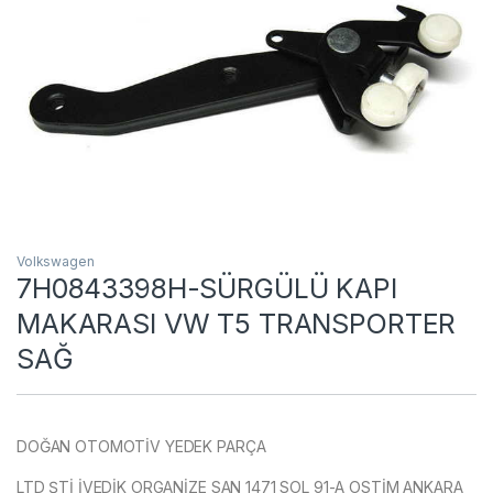
Volkswagen
7H0843398H-SÜRGÜLÜ KAPI
MAKARASI VW T5 TRANSPORTER
SAĞ
DOĞAN OTOMOTİV YEDEK PARÇA
LTD ŞTİ İVEDİK ORGANİZE SAN 1471 SOL 91-A OSTİM ANKARA