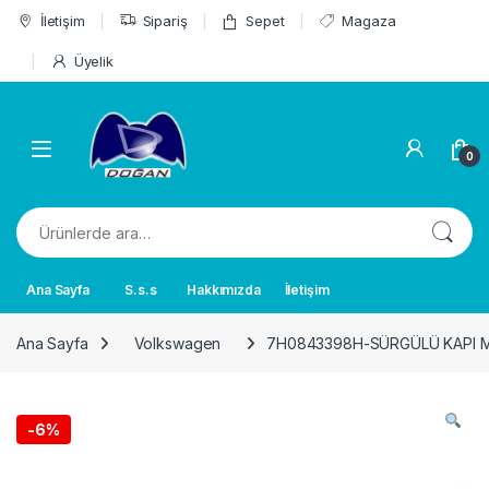
Skip to navigation
Skip to content
İletişim
Sipariş
Sepet
Magaza
Üyelik
0
Ara:
Ana Sayfa
S.s.s
Hakkımızda
İletişim
Ana Sayfa
Volkswagen
7H0843398H-SÜRGÜLÜ KAPI 
-
6%