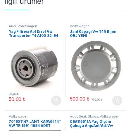
İlgili ürünler
Audi
,
Volkswagen
Volkswagen
Yag Filtresi Abl Dizel Vw
Jant Kapagı Vw T4 5 Bijon
Transporter T4 A100 82-94
ORJ YENİ
(A06)
75,00
₺
500,00
₺
50,00
₺
750,00
₺
Volkswagen
Audi
,
Seat
,
Skoda
,
Volkswagen
701601147 JANT KAPAĞI 14″
06A115611A Yag Ölçüm
VW TR 1991-1994 ADET
Çubugu Ahp/Anl/Atk Vw
FİYATI ORJ YENİ
Jetta 91-12