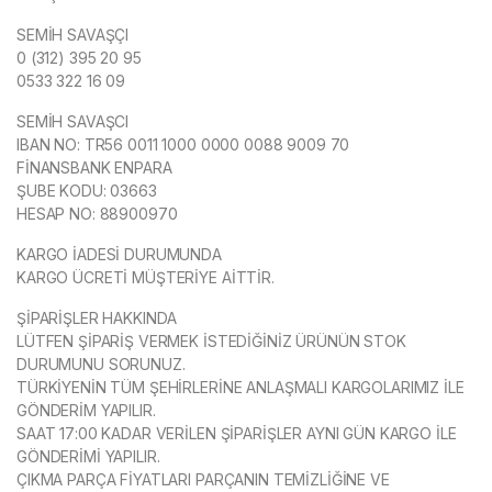
SEMİH SAVAŞÇI
0 (312) 395 20 95
0533 322 16 09
SEMİH SAVAŞCI
IBAN NO: TR56 0011 1000 0000 0088 9009 70
FİNANSBANK ENPARA
ŞUBE KODU: 03663
HESAP NO: 88900970
KARGO İADESİ DURUMUNDA
KARGO ÜCRETİ MÜŞTERİYE AİTTİR.
ŞİPARİŞLER HAKKINDA
LÜTFEN ŞİPARİŞ VERMEK İSTEDİĞİNİZ ÜRÜNÜN STOK
DURUMUNU SORUNUZ.
TÜRKİYENİN TÜM ŞEHİRLERİNE ANLAŞMALI KARGOLARIMIZ İLE
GÖNDERİM YAPILIR.
SAAT 17:00 KADAR VERİLEN ŞİPARİŞLER AYNI GÜN KARGO İLE
GÖNDERİMİ YAPILIR.
ÇIKMA PARÇA FİYATLARI PARÇANIN TEMİZLİĞİNE VE