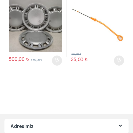
55,00
₺
500,00
₺
35,00
₺
650,00
₺
Adresimiz