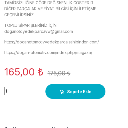
TAMİRSİZLİĞİNE GÖRE DEĞİŞKENLİK GÖSTERİR.
DİĞER PARÇALAR VE FİYAT BİLGİSİ İÇİN İLETİŞME
GEÇEBİLİRSİNİZ
TOPLU SİPARİŞLERİNİZ İÇİN:
doganotoyedekparcavw@gmail.com
https://doganotomotivyedekparca.sahibinden.com/
https://dogan-otomotiv.com/index.php/magaza/
165,00
₺
175,00
₺
7H0843398H-SÜRGÜLÜ KAPI MAKARASI VW T5 TRANSPORTE
Sepete Ekle