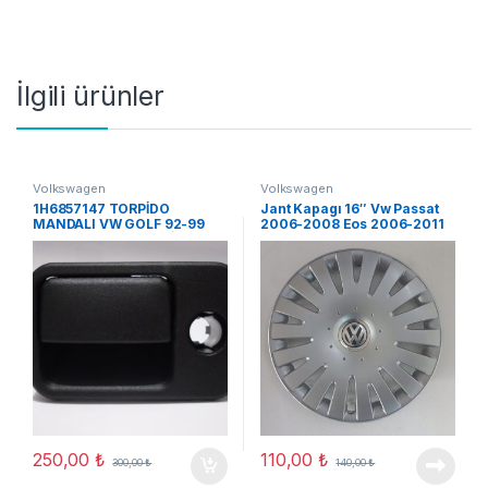
İlgili ürünler
Volkswagen
Volkswagen
1H6857147 TORPİDO
Jant Kapagı 16″ Vw Passat
MANDALI VW GOLF 92-99
2006-2008 Eos 2006-2011
VW VENTO ORJ YENİ
(A03)
250,00
₺
110,00
₺
300,00
₺
140,00
₺