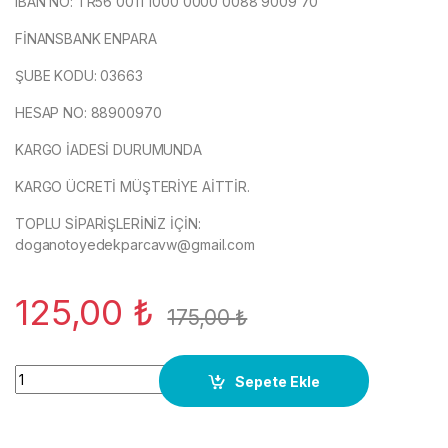
IBAN NO: TR56 0011 1000 0000 0088 9009 70
FİNANSBANK ENPARA
ŞUBE KODU: 03663
HESAP NO: 88900970
KARGO İADESİ DURUMUNDA
KARGO ÜCRETİ MÜŞTERİYE AİTTİR.
TOPLU SİPARİŞLERİNİZ İÇİN:
doganotoyedekparcavw@gmail.com
125,00
₺
175,00
₺
7H0711144,Vites Topuzu AMLEMİ Siyah 5 İleri Transporter T5 
Sepete Ekle