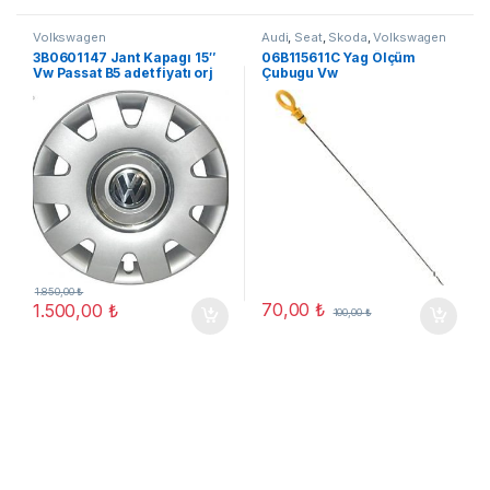
Volkswagen
Audi
,
Seat
,
Skoda
,
Volkswagen
3B0601147 Jant Kapagı 15″
06B115611C Yag Ölçüm
Vw Passat B5 adet fiyatı orj
Çubugu Vw
yeni
Golf/Jetta/Passat
1.850,00
₺
70,00
₺
1.500,00
₺
100,00
₺