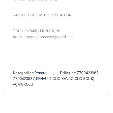
KARGO ÜCRETİ MÜŞTERİYE AİTTİR.
TOPLU SİPARİŞLERİNİZ İÇİN:
doganotoyedekparcavw@gmail.com
Kategoriler:
Renault
Etiketler:
7700423887
,
7700423887-RENAULT CLİO KANGO CLIO SOL İÇ
AÇMA KOLU