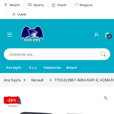
Skip to navigation
Skip to content
İletişim
Sipariş
Sepet
Magaza
Üyelik
0
Ara:
Ana Sayfa
S.s.s
Hakkımızda
İletişim
Ana Sayfa
Renault
7700423887 ARKA KAPI İÇ AÇMA K
-
26%