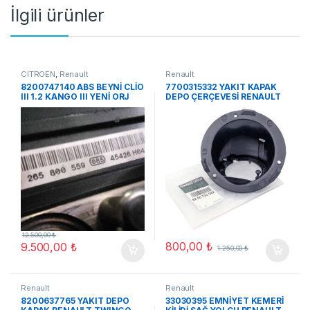
İlgili ürünler
CITROEN
,
Renault
Renault
8200747140 ABS BEYNİ CLİO
7700315332 YAKIT KAPAK
III 1.2 KANGO III YENİ ORJ
DEPO ÇERÇEVESİ RENAULT
KANGOO ORJ ÇIKMA
12.500,00
₺
800,00
₺
9.500,00
₺
1.250,00
₺
Renault
Renault
8200637765 YAKIT DEPO
33030395 EMNİYET KEMERİ