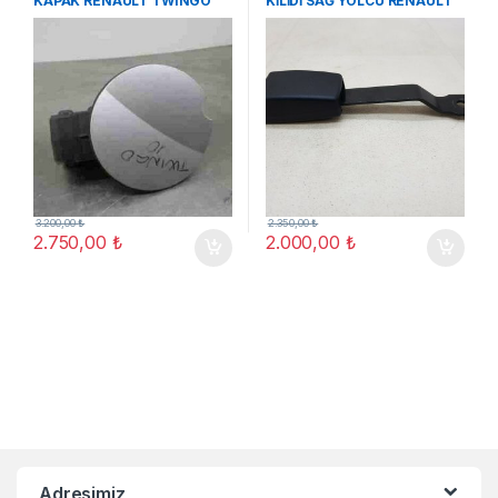
KAPAK RENAULT TWINGO
KİLİDİ SAĞ YOLCU RENAULT
2007-2010 ORJ ÇIKMA
CLIO 05-12
3.200,00
₺
2.350,00
₺
2.750,00
₺
2.000,00
₺
Adresimiz