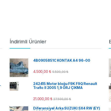
İndirimli Ürünler
4B0905851C KONTAK A4 96-00
4.500,00
₺
5.500,00
₺
242415 Motor bloğu F9K F9Q Renault
-
Trafic II 2005 1,9 ORJ ÇIKMA
21.000,00
₺
27.500,00
₺
Diferansiyel Arka SUZUKI SX4 RW (EY)