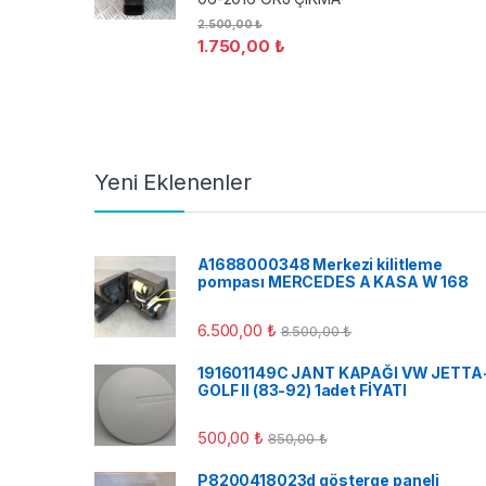
2.500,00
₺
1.750,00
₺
Yeni Eklenenler
A1688000348 Merkezi kilitleme
pompası MERCEDES A KASA W 168
6.500,00
₺
8.500,00
₺
191601149C JANT KAPAĞI VW JETTA
GOLF II (83-92) 1adet FİYATI
500,00
₺
850,00
₺
P8200418023d gösterge paneli