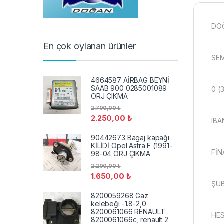
DO
En çok oylanan ürünler
SEM
4664587 AİRBAG BEYNİ
SAAB 900 0285001089
0 (
ORJ ÇIKMA
2.700,00
₺
2.250,00
₺
IBA
90442673 Bagaj kapağı
KİLİDİ Opel Astra F (1991-
FİN
98-04 ORJ ÇIKMA
2.200,00
₺
1.650,00
₺
ŞUB
8200059268 Gaz
kelebeği -1.8-2,0
8200061066 RENAULT
HES
8200061066c, renault 2