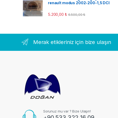
renault modus 2002-200-1,5 DCI
5.200,00
₺
6.500,00
₺
Merak etikleriniz için bize ulaşın
Sorunuz mu var ? Bize Ulaşın!
+90 533 322 16 09