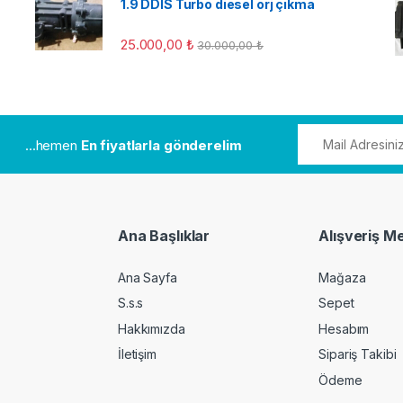
1.9 DDIS Turbo diesel orj çıkma
25.000,00
₺
30.000,00
₺
...hemen
En fiyatlarla gönderelim
Ana Başlıklar
Alışveriş M
Ana Sayfa
Mağaza
S.s.s
Sepet
Hakkımızda
Hesabım
İletişim
Sipariş Takibi
Ödeme