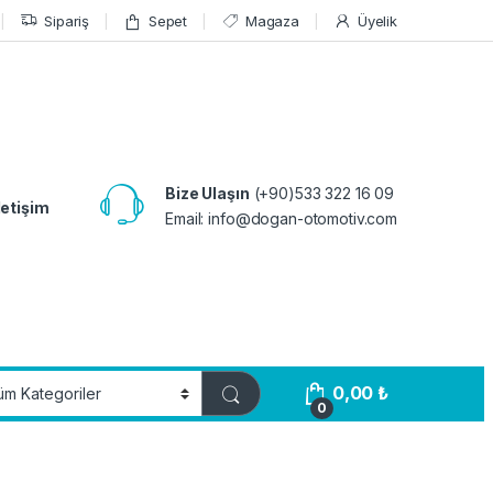
Sipariş
Sepet
Magaza
Üyelik
Bize Ulaşın
(+90)533 322 16 09
letişim
Email:
info@dogan-otomotiv.com
0,00
₺
0