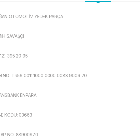
ĞAN OTOMOTİV YEDEK PARÇA
İH SAVAŞÇI
312) 395 20 95
N NO: TR56 0011 1000 0000 0088 9009 70
ANSBANK ENPARA
E KODU: 03663
AP NO: 88900970