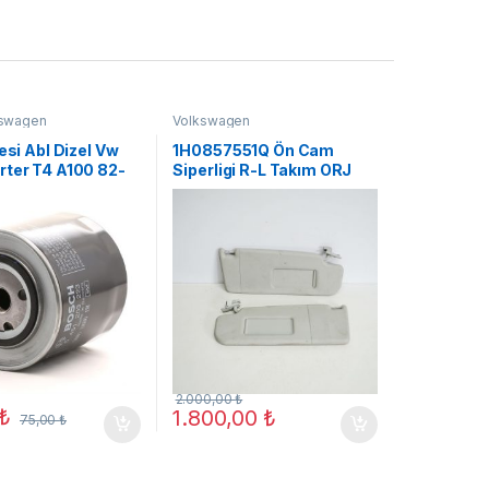
kswagen
Volkswagen
resi Abl Dizel Vw
1H0857551Q Ön Cam
rter T4 A100 82-
Siperligi R-L Takım ORJ
)
YENİ
2.000,00
₺
₺
1.800,00
₺
75,00
₺