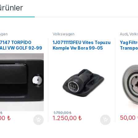
 ürünler
agen
Volkswagen
Audi
,
Vol
7147 TORPİDO
1J0711113FEU Vites Topuzu
Yag Filt
LI VW GOLF 92-99
Komple Vw Bora 99-05
Transpo
NTO ORJ YENİ
Golf 98-04
94 (A06
0
₺
1.750,00
₺
50,00
,00
₺
1.250,00
₺