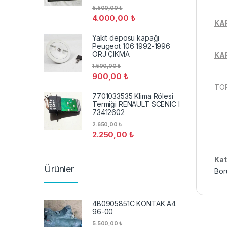
5.500,00
₺
4.000,00
₺
KA
Yakıt deposu kapağı
Peugeot 106 1992-1996
ORJ ÇIKMA
KAR
1.500,00
₺
900,00
₺
TOP
7701033535 Klima Rölesi
Termiği RENAULT SCENIC I
73412602
2.650,00
₺
2.250,00
₺
Kat
Ürünler
Bor
4B0905851C KONTAK A4
96-00
5.500,00
₺