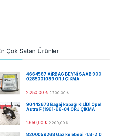
En Çok Satan Ürünler
4664587 AİRBAG BEYNİ SAAB 900
0285001089 ORJ ÇIKMA
2.250,00
₺
2.700,00
₺
90442673 Bagaj kapağı KİLİDİ Opel
Astra F (1991-98-04 ORJ ÇIKMA
1.650,00
₺
2.200,00
₺
8200059268 Gaz kelebeği -1.8-2,0