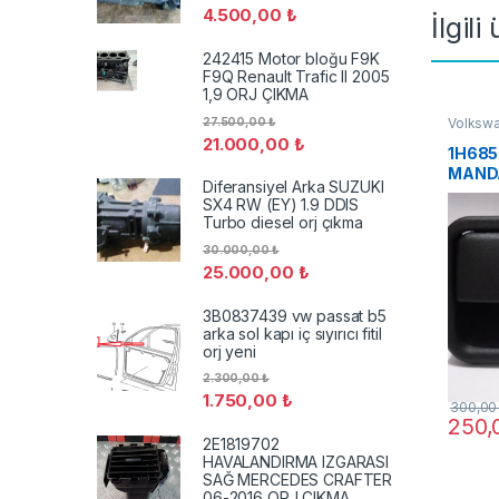
4.500,00
₺
İlgili
242415 Motor bloğu F9K
F9Q Renault Trafic II 2005
1,9 ORJ ÇIKMA
27.500,00
₺
Volksw
21.000,00
₺
1H685
MANDA
Diferansiyel Arka SUZUKI
VW VE
SX4 RW (EY) 1.9 DDIS
Turbo diesel orj çıkma
30.000,00
₺
25.000,00
₺
3B0837439 vw passat b5
arka sol kapı iç sıyırıcı fitil
orj yeni
2.300,00
₺
1.750,00
₺
300,0
250
2E1819702
HAVALANDIRMA IZGARASI
SAĞ MERCEDES CRAFTER
06-2016 ORJ ÇIKMA