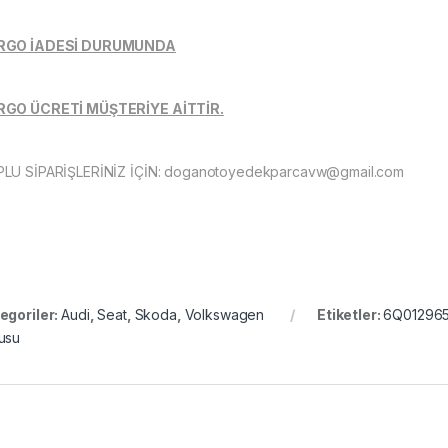
RGO İADESİ DURUMUNDA
GO ÜCRETİ MÜŞTERİYE AİTTİR.
LU SİPARİŞLERİNİZ İÇİN:
doganotoyedekparcavw@gmail.com
egoriler:
Audi
,
Seat
,
Skoda
,
Volkswagen
Etiketler:
6Q01296
usu