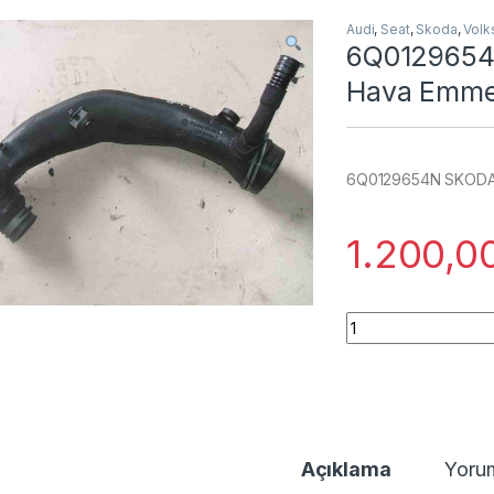
Audi
,
Seat
,
Skoda
,
Vol
6Q0129654N
Hava Emme
6Q0129654N SKODA 
1.200,0
6Q0129654N SKODA 
Açıklama
Yoru