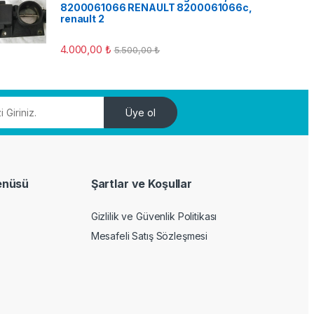
8200061066 RENAULT 8200061066c,
renault 2
4.000,00
₺
5.500,00
₺
Üye ol
enüsü
Şartlar ve Koşullar
Gizlilik ve Güvenlik Politikası
Mesafeli Satış Sözleşmesi