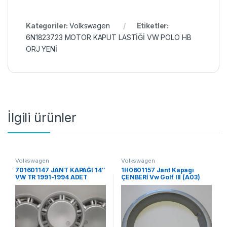
Kategoriler:
Volkswagen
Etiketler:
6N1823723 MOTOR KAPUT LASTİĞİ VW POLO HB
ORJ YENİ
İlgili ürünler
Volkswagen
Volkswagen
701601147 JANT KAPAĞI 14″
1H0601157 Jant Kapagı
VW TR 1991-1994 ADET
ÇENBERİ Vw Golf III (A03)
FİYATI ORJ YENİ
13,JAT