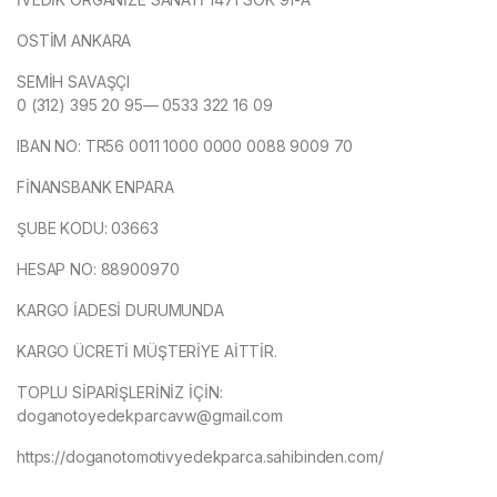
OSTİM ANKARA
SEMİH SAVAŞÇI
0 (312) 395 20 95— 0533 322 16 09
IBAN NO: TR56 0011 1000 0000 0088 9009 70
FİNANSBANK ENPARA
ŞUBE KODU: 03663
HESAP NO: 88900970
KARGO İADESİ DURUMUNDA
KARGO ÜCRETİ MÜŞTERİYE AİTTİR.
TOPLU SİPARİŞLERİNİZ İÇİN:
doganotoyedekparcavw@gmail.com
https://doganotomotivyedekparca.sahibinden.com/