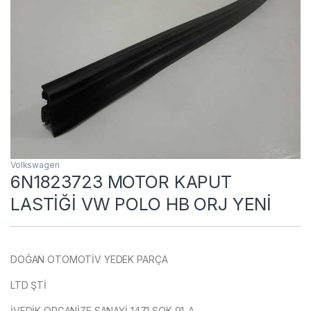
Volkswagen
6N1823723 MOTOR KAPUT
LASTİĞİ VW POLO HB ORJ YENİ
DOĞAN OTOMOTİV YEDEK PARÇA
LTD ŞTİ
İVEDİK ORGANİZE SANAYİ 1471 SOK 91-A