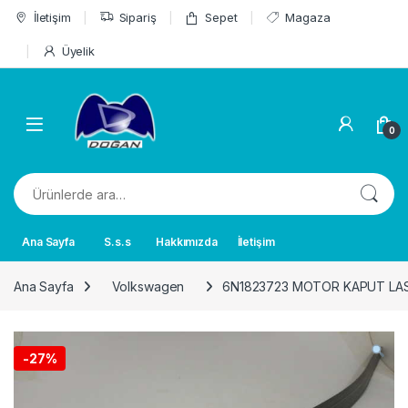
Skip to navigation
Skip to content
İletişim
Sipariş
Sepet
Magaza
Üyelik
0
Ara:
Ana Sayfa
S.s.s
Hakkımızda
İletişim
Ana Sayfa
Volkswagen
6N1823723 MOTOR KAPUT LAS
-
27%