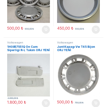
500,00
₺
450,00
₺
650,00
₺
550,00
₺
Volkswagen
Volkswagen
1H0857551Q Ön Cam
Jant Kapagı Vw T4 5 Bijon
Siperligi R-L Takım ORJ YENİ
ORJ YENİ
2.000,00
₺
500,00
₺
1.800,00
₺
750,00
₺