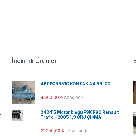
İndirimli Ürünler
4B0905851C KONTAK A4 96-00
4.500,00
₺
5.500,00
₺
242415 Motor bloğu F9K F9Q Renault
-
Trafic II 2005 1,9 ORJ ÇIKMA
21.000,00
₺
27.500,00
₺