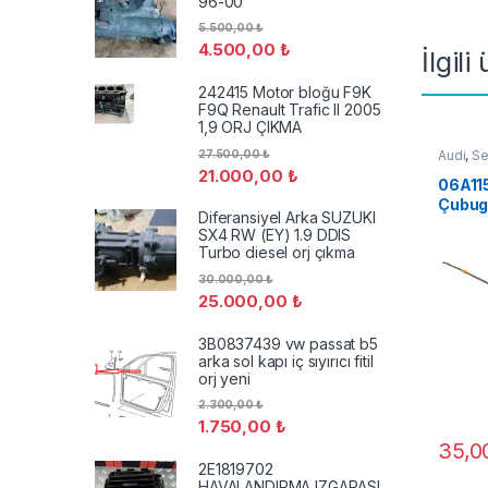
96-00
5.500,00
₺
4.500,00
₺
İlgili
242415 Motor bloğu F9K
F9Q Renault Trafic II 2005
1,9 ORJ ÇIKMA
27.500,00
₺
Audi
,
Se
21.000,00
₺
06A11
Çubug
Diferansiyel Arka SUZUKI
Jetta 
SX4 RW (EY) 1.9 DDIS
Turbo diesel orj çıkma
30.000,00
₺
25.000,00
₺
3B0837439 vw passat b5
arka sol kapı iç sıyırıcı fitil
orj yeni
2.300,00
₺
1.750,00
₺
35,
2E1819702
HAVALANDIRMA IZGARASI