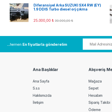
Diferansiyel Arka SUZUKI SX4 RW (EY)
1.9 DDIS Turbo diesel orj çıkma
25.000,00
₺
30.000,00
₺
...hemen
En fiyatlarla gönderelim
Ana Başlıklar
Alışveriş M
Ana Sayfa
Mağaza
S.s.s
Sepet
Hakkımızda
Hesabım
İletişim
Sipariş Takibi
Ödeme