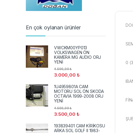
DO
En çok oylanan ürünler
SEM
VWCKM00YP013
VOLKSWAGEN ÖN
KAMERA MG AUDIO ORJ
YENİ
0 (
4.500,00
₺
3.000,00
₺
IBA
1U4959801A CAM
MOTORU SOL ÖN SKODA
OCTAVIA 1999-2008 ORJ
FİN
YENİ
4.500,00
₺
3.500,00
₺
ŞUB
193839401 CAM KİRİKOSU
ARKA SOL GOLF II 1983-