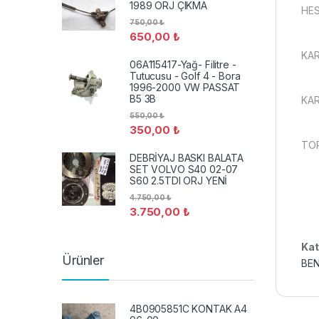
1989 ORJ ÇIKMA
HES
750,00
₺
650,00
₺
KA
06A115417-Yağ- Filitre -
Tutucusu - Golf 4 - Bora
1996-2000 VW PASSAT
B5 3B
KAR
550,00
₺
350,00
₺
TOP
DEBRİYAJ BASKI BALATA
SET VOLVO S40 02-07
S60 2.5TDI ORJ YENİ
4.750,00
₺
3.750,00
₺
Kat
Ürünler
BEN
4B0905851C KONTAK A4