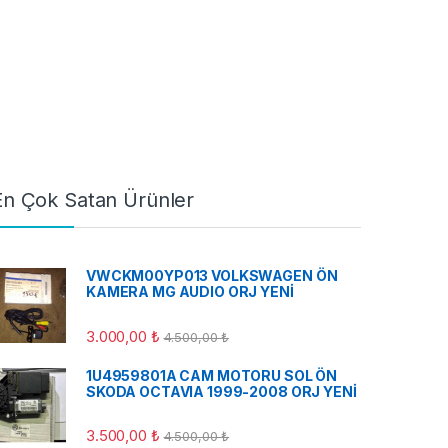
En Çok Satan Ürünler
VWCKM00YP013 VOLKSWAGEN ÖN
KAMERA MG AUDIO ORJ YENİ
3.000,00
₺
4.500,00
₺
1U4959801A CAM MOTORU SOL ÖN
SKODA OCTAVIA 1999-2008 ORJ YENİ
3.500,00
₺
4.500,00
₺