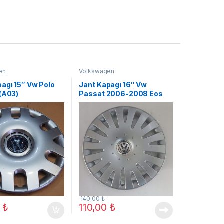
en
Volkswagen
agı 15″ Vw Polo
Jant Kapagı 16″ Vw
 (A03)
Passat 2006-2008 Eos
2006-2011 (A03)
140,00
₺
0
₺
110,00
₺