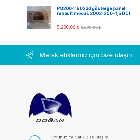
P8200418023d gösterge paneli
renault modus 2002-200-1,5 DCI
5.200,00
₺
6.500,00
₺
Merak etikleriniz için bize ulaşın
Sorunuz mu var ? Bize Ulaşın!