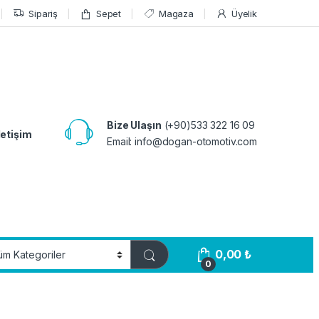
Sipariş
Sepet
Magaza
Üyelik
Bize Ulaşın
(+90)533 322 16 09
letişim
Email:
info@dogan-otomotiv.com
0,00
₺
0