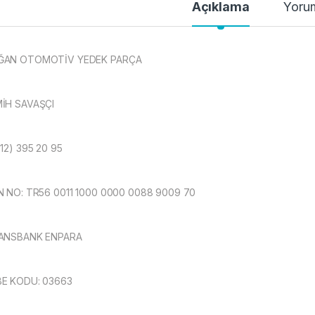
Açıklama
Yoru
ĞAN OTOMOTİV YEDEK PARÇA
İH SAVAŞÇI
312) 395 20 95
N NO: TR56 0011 1000 0000 0088 9009 70
ANSBANK ENPARA
E KODU: 03663