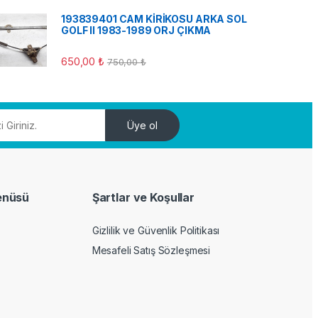
193839401 CAM KİRİKOSU ARKA SOL
GOLF II 1983-1989 ORJ ÇIKMA
650,00
₺
750,00
₺
Üye ol
enüsü
Şartlar ve Koşullar
Gizlilik ve Güvenlik Politikası
Mesafeli Satış Sözleşmesi