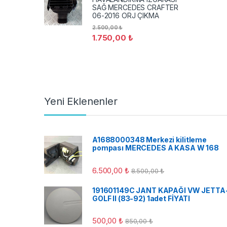
SAĞ MERCEDES CRAFTER
06-2016 ORJ ÇIKMA
2.500,00
₺
1.750,00
₺
Yeni Eklenenler
A1688000348 Merkezi kilitleme
pompası MERCEDES A KASA W 168
6.500,00
₺
8.500,00
₺
191601149C JANT KAPAĞI VW JETTA
GOLF II (83-92) 1adet FİYATI
500,00
₺
850,00
₺