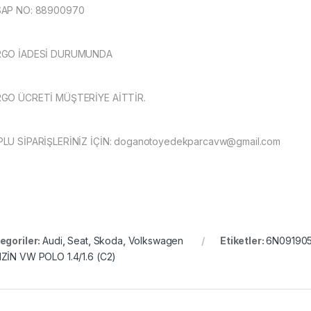
AP NO: 88900970
RGO İADESİ DURUMUNDA
GO ÜCRETİ MÜŞTERİYE AİTTİR.
LU SİPARİŞLERİNİZ İÇİN:
doganotoyedekparcavw@gmail.com
egoriler:
Audi
,
Seat
,
Skoda
,
Volkswagen
Etiketler:
6N091905
ZİN VW POLO 1.4/1.6 (C2)