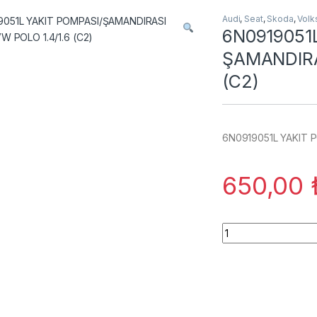
Audi
,
Seat
,
Skoda
,
Vol
6N0919051
ŞAMANDIRA
(C2)
6N0919051L YAKIT P
650,00
6N0919051L YAKIT