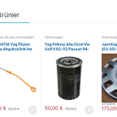
 ürünler
at
,
Skoda
,
Volkswagen
Volkswagen
Volkswag
5611A Yag Ölçüm
Yag Filtresi Ahu Dizel Vw
Jant Kap
u Ahp/Anl/Atk Vw
Golf II 92-02 Passat 94-
(02-05)
91-12
97 (A06)
273,00
₺
00
₺
50,00
₺
175,0
55,00
₺
75,00
₺