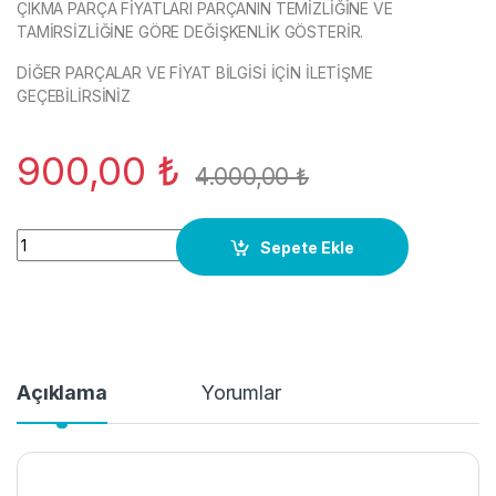
ÇIKMA PARÇA FİYATLARI PARÇANIN TEMİZLİĞİNE VE
TAMİRSİZLİĞİNE GÖRE DEĞİŞKENLİK GÖSTERİR.
DİĞER PARÇALAR VE FİYAT BİLGİSİ İÇİN İLETİŞME
GEÇEBİLİRSİNİZ
900,00
₺
4.000,00
₺
5K4881805 KOLTUK SIRT KILIFI VW (F) GOLF 7 ÖN YENİ MODEL 
Sepete Ekle
Açıklama
Yorumlar