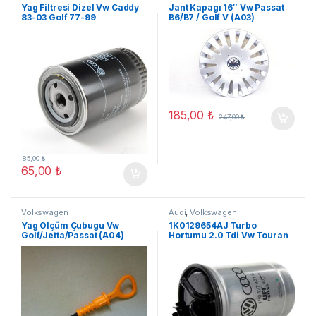
Yag Filtresi Dizel Vw Caddy
Jant Kapagı 16″ Vw Passat
83-03 Golf 77-99
B6/B7 / Golf V (A03)
185,00
₺
247,00
₺
85,00
₺
65,00
₺
Volkswagen
Audi
,
Volkswagen
Yag Ölçüm Çubugu Vw
1K0129654AJ Turbo
Golf/Jetta/Passat (A04)
Hortumu 2.0 Tdi Vw Touran
Audı A3 (A05)