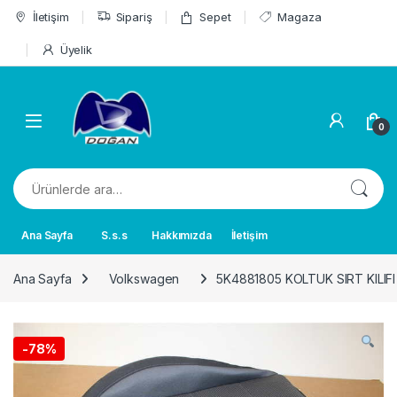
Skip to navigation
Skip to content
İletişim
Sipariş
Sepet
Magaza
Üyelik
0
Ara:
Ana Sayfa
S.s.s
Hakkımızda
İletişim
Ana Sayfa
Volkswagen
5K4881805 KOLTUK SIRT KILIF
-
78%