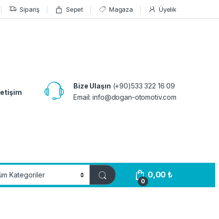
Sipariş
Sepet
Magaza
Üyelik
Bize Ulaşın
(+90)533 322 16 09
letişim
Email:
info@dogan-otomotiv.com
0,00
₺
0