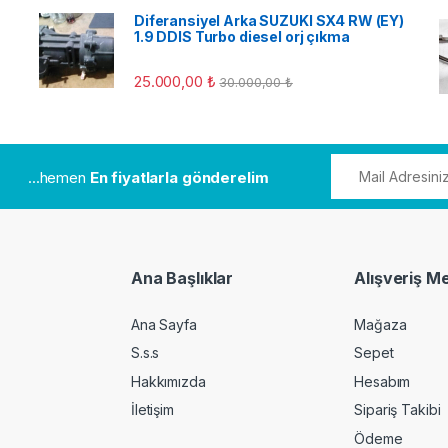
Diferansiyel Arka SUZUKI SX4 RW (EY)
1.9 DDIS Turbo diesel orj çıkma
25.000,00
₺
30.000,00
₺
...hemen
En fiyatlarla gönderelim
Ana Başlıklar
Alışveriş M
Ana Sayfa
Mağaza
S.s.s
Sepet
Hakkımızda
Hesabım
İletişim
Sipariş Takibi
Ödeme