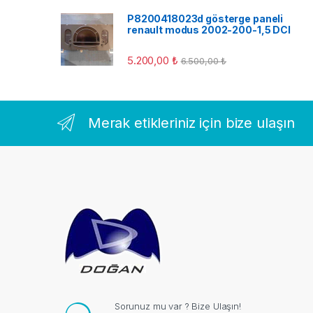
P8200418023d gösterge paneli
renault modus 2002-200-1,5 DCI
5.200,00
₺
6.500,00
₺
Merak etikleriniz için bize ulaşın
Sorunuz mu var ? Bize Ulaşın!