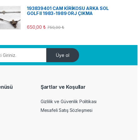
193839401 CAM KİRİKOSU ARKA SOL
GOLF II 1983-1989 ORJ ÇIKMA
650,00
₺
750,00
₺
Üye ol
enüsü
Şartlar ve Koşullar
Gizlilik ve Güvenlik Politikası
Mesafeli Satış Sözleşmesi