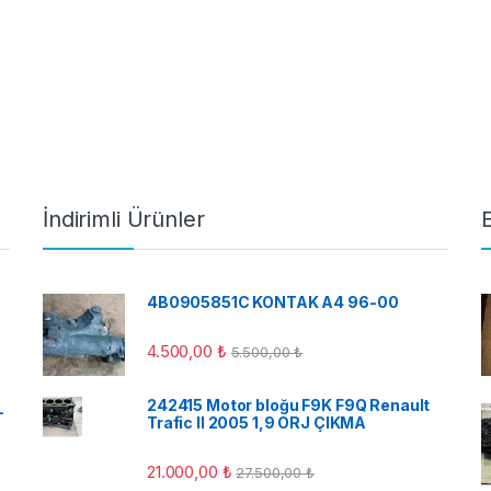
İndirimli Ürünler
4B0905851C KONTAK A4 96-00
4.500,00
₺
5.500,00
₺
242415 Motor bloğu F9K F9Q Renault
-
Trafic II 2005 1,9 ORJ ÇIKMA
21.000,00
₺
27.500,00
₺