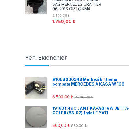
SAĞ MERCEDES CRAFTER
06-2016 ORJ ÇIKMA
2.500,00
₺
1.750,00
₺
Yeni Eklenenler
A1688000348 Merkezi kilitleme
pompası MERCEDES A KASA W 168
6.500,00
₺
8.500,00
₺
191601149C JANT KAPAĞI VW JETTA
GOLF II (83-92) 1adet FİYATI
500,00
₺
850,00
₺