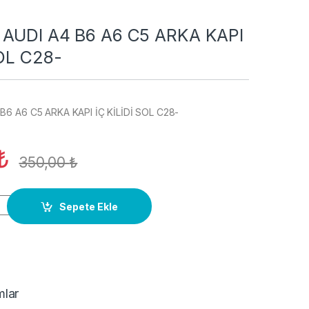
 AUDI A4 B6 A6 C5 ARKA KAPI
SOL C28-
B6 A6 C5 ARKA KAPI İÇ KİLİDİ SOL C28-
₺
350,00
₺
 B6 A6 C5 ARKA KAPI İÇ KİLİDİ SOL C28- quantity
Sepete Ekle
mlar