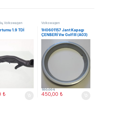
da
,
Volkswagen
Volkswagen
rtumu 1.9 TDİ
1H0601157 Jant Kapagı
ÇENBERİ Vw Golf III (A03)
13,JAT
550,00
₺
0
₺
450,00
₺