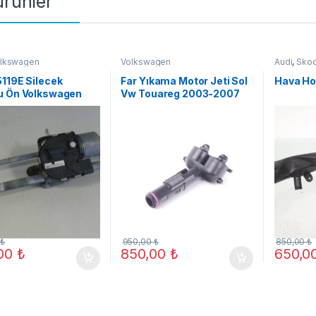
 ürünler
lkswagen
Volkswagen
Audi
,
Sko
119E Silecek
Far Yıkama Motor Jeti Sol
Hava Ho
u Ön Volkswagen
Vw Touareg 2003-2007
I 2009
ORJ YENİ
0
₺
950,00
₺
850,00
₺
,00
₺
850,00
₺
650,0