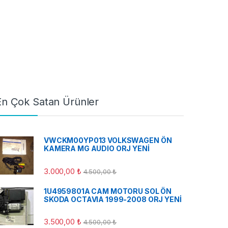
En Çok Satan Ürünler
VWCKM00YP013 VOLKSWAGEN ÖN
KAMERA MG AUDIO ORJ YENİ
3.000,00
₺
4.500,00
₺
1U4959801A CAM MOTORU SOL ÖN
SKODA OCTAVIA 1999-2008 ORJ YENİ
3.500,00
₺
4.500,00
₺