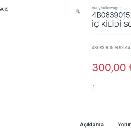
Audi
,
Volkswagen
4B0839015
İÇ KİLİDİ 
4B0839015 AUDI A4 
300,00
4B0839015 AUDI A4
Açıklama
Yoru