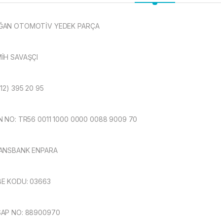
ĞAN OTOMOTİV YEDEK PARÇA
İH SAVAŞÇI
312) 395 20 95
N NO: TR56 0011 1000 0000 0088 9009 70
ANSBANK ENPARA
E KODU: 03663
AP NO: 88900970