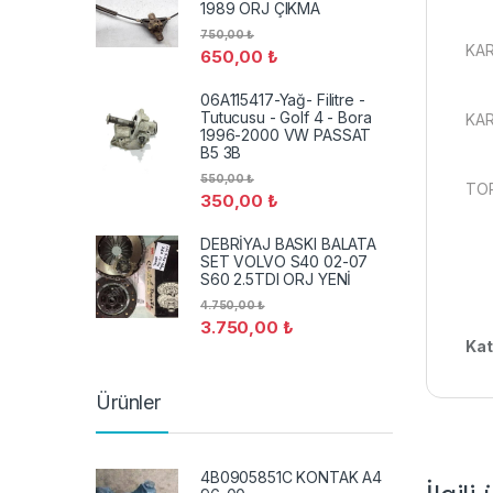
1989 ORJ ÇIKMA
750,00
₺
KA
650,00
₺
06A115417-Yağ- Filitre -
Tutucusu - Golf 4 - Bora
KAR
1996-2000 VW PASSAT
B5 3B
550,00
₺
TOP
350,00
₺
DEBRİYAJ BASKI BALATA
SET VOLVO S40 02-07
S60 2.5TDI ORJ YENİ
4.750,00
₺
3.750,00
₺
Kat
Ürünler
4B0905851C KONTAK A4