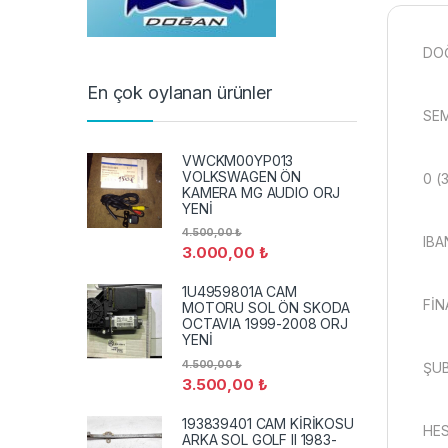
DO
En çok oylanan ürünler
SEM
VWCKM00YP013
VOLKSWAGEN ÖN
0 (
KAMERA MG AUDIO ORJ
YENİ
4.500,00
₺
IBA
3.000,00
₺
1U4959801A CAM
FİN
MOTORU SOL ÖN SKODA
OCTAVIA 1999-2008 ORJ
YENİ
4.500,00
₺
ŞUB
3.500,00
₺
193839401 CAM KİRİKOSU
HES
ARKA SOL GOLF II 1983-