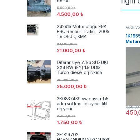
İlgili
96-00
5.500,00
₺
4.500,00
₺
242415 Motor bloğu F9K
Audi
,
Vo
F9Q Renault Trafic II 2005
1K1955
1,9 ORJ ÇIKMA
Motor
27.500,00
₺
Golf V
21.000,00
₺
Diferansiyel Arka SUZUKI
SX4 RW (EY) 1.9 DDIS
Turbo diesel orj çıkma
30.000,00
₺
25.000,00
₺
3B0837439 vw passat b5
arka sol kapı iç sıyırıcı fitil
650,0
orj yeni
450
2.300,00
₺
1.750,00
₺
2E1819702
HAVALANDIRMA IZGARASI