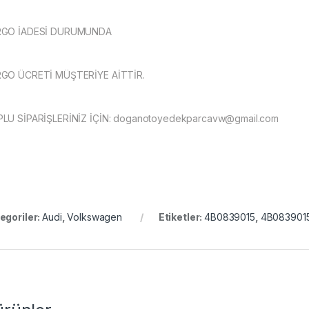
RGO İADESİ DURUMUNDA
GO ÜCRETİ MÜŞTERİYE AİTTİR.
LU SİPARİŞLERİNİZ İÇİN:
doganotoyedekparcavw@gmail.com
egoriler:
Audi
,
Volkswagen
Etiketler:
4B0839015
,
4B0839015