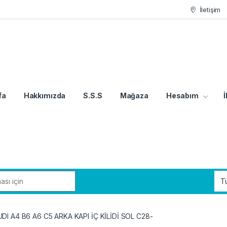
İletişim
fa
Hakkımızda
S.S.S
Mağaza
Hesabım
İ
DI A4 B6 A6 C5 ARKA KAPI İÇ KİLİDİ SOL C28-