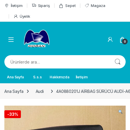
Skip to navigation
Skip to content
İletişim
Sipariş
Sepet
Magaza
Üyelik
0
Ara:
Ana Sayfa
S.s.s
Hakkımızda
İletişim
Ana Sayfa
Audi
4A0880201J AİRBAG SÜRÜCÜ AUDİ-A6
-
33%