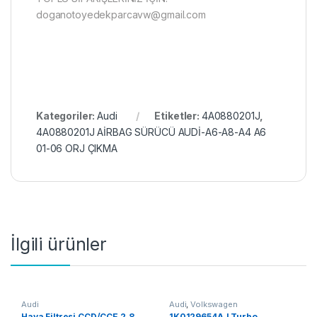
doganotoyedekparcavw@gmail.com
Kategoriler:
Audi
Etiketler:
4A0880201J
,
4A0880201J AİRBAG SÜRÜCÜ AUDİ-A6-A8-A4 A6
01-06 ORJ ÇIKMA
İlgili ürünler
Audi
Audi
,
Volkswagen
Hava Filtresi CCD/CCE 2.8
1K0129654AJ Turbo