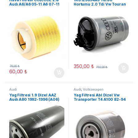
Audı A6/A6 05-11 A6 07-11
Hortumu 2.0 Tdi Vw Touran
Audı A3 (A05)
350,00
₺
75,00
₺
750,00
₺
60,00
₺
Audi
Audi
,
Volkswagen
Yag Filtresi 1.9 Dizel AAZ
Yag Filtresi Abl Dizel Vw
Audı A80 1992-1996 (A06)
Transporter T4 A100 82-94
(A06)