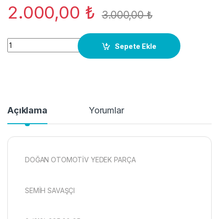
2.000,00
₺
3.000,00
₺
4A0880201J AİRBAG SÜRÜCÜ AUDİ-A6-A8-A4 A6 01-06 ORJ 
Sepete Ekle
Açıklama
Yorumlar
DOĞAN OTOMOTİV YEDEK PARÇA
SEMİH SAVAŞÇI