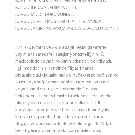
SAAT 18:00 KADAR VERİLEN ŞİPARİŞ AYNI GÜN
KARGO İLE GÖNDERİMİ YAPILIR.
KARGO İADESİ DURUMUNDA .
KARGO ÜCRETİ MÜŞTERİYE AİTTİR. AYRICA
KARGODA KIRILAN PARÇALARDAN SORUMLU DEYİLİZ
27/11/2014 tarih ve 29188 sayılı resmi gazetede
yayımlanan mesafeli satışlar yönetmeliğinin 15.
maddesinde cayma hakkının istisnaları belirtilmiştir.
İlgili maddenin a bendinde “fiyatı finansal
piyasalardaki dalgalanmalara bağlı olarak değişen ve
satıcı veya sağlayıcının kontrolünde olmayan mal
veya hizmetlere ilişkin sözleşmeler” cayma
hakkından istisna edilmiştir. Ürünlerimiz ithal ürünler
olup fiyatları günlük usd kurları kullanılarak tl
karşılığına çevrilmesiyle hesaplanmaktadır. Fiyatlar
kurdaki değişmeler bağlı olarak günlük olarak
değişmektedir. Bu nedenle yönetmeliğin 15. Md/a
bendi gereği cayma hakkından müstesnadır.