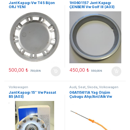
Jant Kapagı Vw T4 5 Bijon
1H0601157 Jant Kapagı
ORJ YENİ
ÇENBERİ Vw Golf III (A03)
13,JAT
500,00
₺
450,00
₺
750,00
₺
550,00
₺
Volkswagen
Audi
,
Seat
,
Skoda
,
Volkswagen
Jant Kapagı 15″ Vw Passat
06A115611A Yag Ölçüm
B5 (A03)
Çubugu Ahp/Anl/Atk Vw
Jetta 91-12