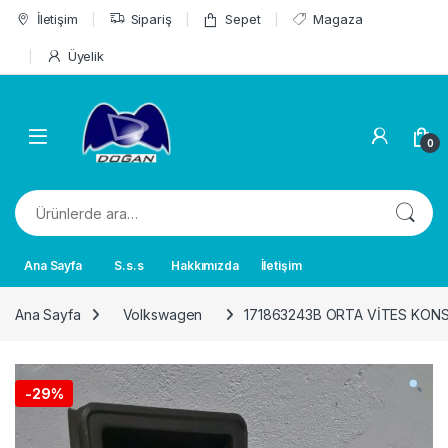
Skip to navigation
Skip to content
İletişim
Sipariş
Sepet
Magaza
Üyelik
0
Ara:
Ana Sayfa
S.s.s
Hakkımızda
İletişim
Ana Sayfa
Volkswagen
171863243B ORTA VİTES KON
-
29%