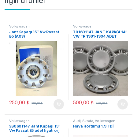
İlgili ürünler
Volkswagen
Volkswagen
Jant Kapagı 15″ Vw Passat
701601147 JANT KAPAĞI 14″
B5 (A03)
VW TR 1991-1994 ADET
FİYATI ORJ YENİ
250,00
₺
500,00
₺
300,00
₺
650,00
₺
Volkswagen
Audi
,
Skoda
,
Volkswagen
3B0601147 Jant Kapagı 15″
Hava Hortumu 1.9 TDİ
Vw Passat B5 adet fiyatı orj
yeni