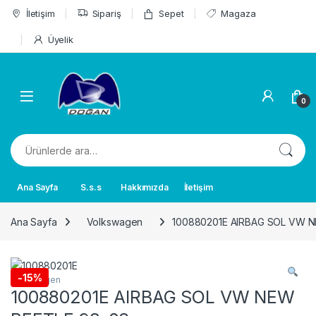
Skip to navigation
Skip to content
İletişim
Sipariş
Sepet
Magaza
Üyelik
0
Ara:
Ana Sayfa
S.s.s
Hakkımızda
İletişim
Ana Sayfa
Volkswagen
100880201E AIRBAG SOL VW N
-
15%
Volkswagen
100880201E AIRBAG SOL VW NEW