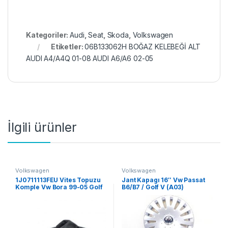
Kategoriler:
Audi
,
Seat
,
Skoda
,
Volkswagen
Etiketler:
06B133062H BOĞAZ KELEBEĞİ ALT
AUDI A4/A4Q 01-08 AUDI A6/A6 02-05
İlgili ürünler
Volkswagen
Volkswagen
1J0711113FEU Vites Topuzu
Jant Kapagı 16″ Vw Passat
Komple Vw Bora 99-05 Golf
B6/B7 / Golf V (A03)
98-04