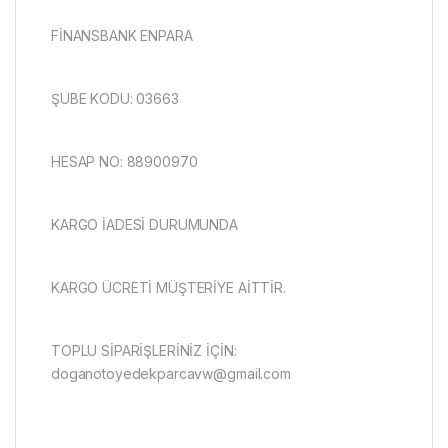
FİNANSBANK ENPARA
ŞUBE KODU: 03663
HESAP NO: 88900970
KARGO İADESİ DURUMUNDA
KARGO ÜCRETİ MÜŞTERİYE AİTTİR.
TOPLU SİPARİŞLERİNİZ İÇİN:
doganotoyedekparcavw@gmail.com