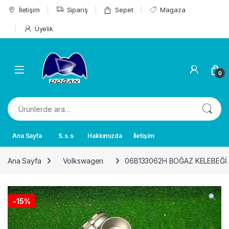
Skip to navigation
Skip to content
İletişim
Sipariş
Sepet
Magaza
Üyelik
0
Ara:
Ana Sayfa
S.s.s
Hakkımızda
İletişim
Ana Sayfa
Volkswagen
06B133062H BOĞAZ KELEBEĞİ A
-
15%