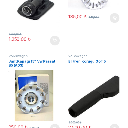
185,00
₺
247,00
₺
1.750,00
₺
1.250,00
₺
Volkswagen
Volkswagen
Jant Kapagı 15″ Vw Passat
El Fren Körügü Golf 5
B5 (A03)
3.500,00
₺
250,00
₺
2.500,00
₺
300,00
₺