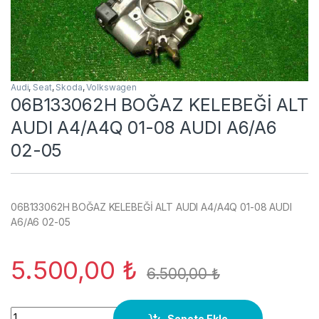
Audi
,
Seat
,
Skoda
,
Volkswagen
06B133062H BOĞAZ KELEBEĞİ ALT
AUDI A4/A4Q 01-08 AUDI A6/A6
02-05
06B133062H BOĞAZ KELEBEĞİ ALT AUDI A4/A4Q 01-08 AUDI
A6/A6 02-05
5.500,00
₺
6.500,00
₺
06B133062H BOĞAZ KELEBEĞİ ALT AUDI A4/A4Q 01-08 AUDI 
Sepete Ekle