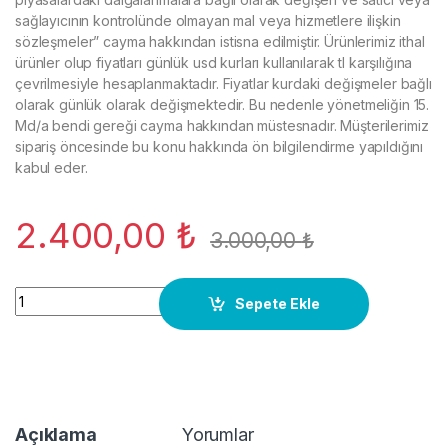
sağlayıcının kontrolünde olmayan mal veya hizmetlere ilişkin
sözleşmeler” cayma hakkından istisna edilmiştir. Ürünlerimiz ithal
ürünler olup fiyatları günlük usd kurları kullanılarak tl karşılığına
çevrilmesiyle hesaplanmaktadır. Fiyatlar kurdaki değişmeler bağlı
olarak günlük olarak değişmektedir. Bu nedenle yönetmeliğin 15.
Md/a bendi gereği cayma hakkından müstesnadır. Müşterilerimiz
sipariş öncesinde bu konu hakkında ön bilgilendirme yapıldığını
kabul eder.
2.400,00
₺
3.000,00
₺
0580313022 YAKIT POMPASI/ŞAMANDIRASI BENZİN BRAVA MARE
Sepete Ekle
Açıklama
Yorumlar