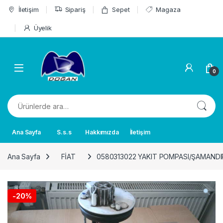
Skip to navigation
Skip to content
İletişim
Sipariş
Sepet
Magaza
Üyelik
0
Ara:
Ana Sayfa
S.s.s
Hakkımızda
İletişim
Ana Sayfa
FİAT
0580313022 YAKIT POMPASI/ŞAMANDIRA
-
20%