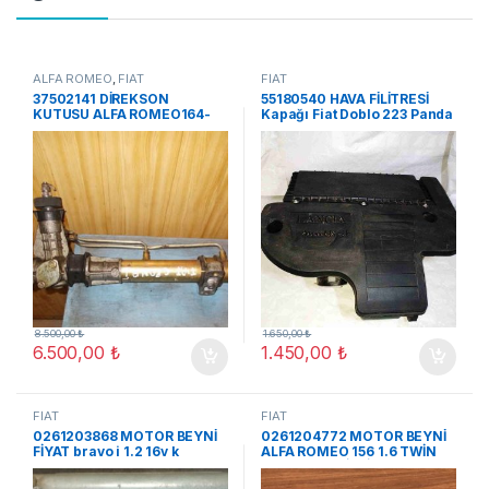
ALFA ROMEO
,
FİAT
FİAT
37502141 DİREKSON
55180540 HAVA FİLİTRESİ
KUTUSU ALFA ROMEO164-
Kapağı Fiat Doblo 223 Panda
2.0 V6 LANCIA
169 1,3 188A8000 55180540
EN252978
8.500,00
₺
1.650,00
₺
6.500,00
₺
1.450,00
₺
FİAT
FİAT
0261203868 MOTOR BEYNİ
0261204772 MOTOR BEYNİ
FİYAT bravo i 1.2 16v k
ALFA ROMEO 156 1.6 TWİN
SPARK BENZİNLİ