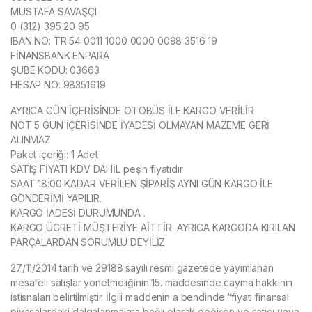
MUSTAFA SAVAŞÇI
0 (312) 395 20 95
IBAN NO: TR 54 0011 1000 0000 0098 3516 19
FİNANSBANK ENPARA
ŞUBE KODU: 03663
HESAP NO: 98351619
AYRICA GÜN İÇERİSİNDE OTOBÜS İLE KARGO VERİLİR
NOT 5 GÜN İÇERİSİNDE İYADESİ OLMAYAN MAZEME GERİ
ALINMAZ
Paket içeriği: 1 Adet
SATIŞ FİYATI KDV DAHİL peşin fiyatıdır
SAAT 18:00 KADAR VERİLEN ŞİPARİŞ AYNI GÜN KARGO İLE
GÖNDERİMİ YAPILIR.
KARGO İADESİ DURUMUNDA .
KARGO ÜCRETİ MÜŞTERİYE AİTTİR. AYRICA KARGODA KIRILAN
PARÇALARDAN SORUMLU DEYİLİZ
27/11/2014 tarih ve 29188 sayılı resmi gazetede yayımlanan
mesafeli satışlar yönetmeliğinin 15. maddesinde cayma hakkının
istisnaları belirtilmiştir. İlgili maddenin a bendinde “fiyatı finansal
piyasalardaki dalgalanmalara bağlı olarak değişen ve satıcı veya