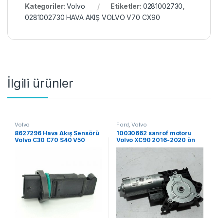
Kategoriler:
Volvo
Etiketler:
0281002730
,
0281002730 HAVA AKIŞ VOLVO V70 CX90
İlgili ürünler
Volvo
Ford
,
Volvo
8627296 Hava Akış Sensörü
10030662 sanrof motoru
Volvo C30 C70 S40 V50
Volvo XC90 2016-2020 ön
arka ORJ Yeni