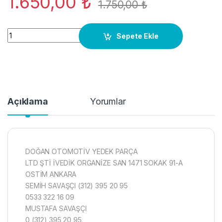
1.650,00
₺
1.750,00
₺
0281002730 HAVA AKIŞ VOLVO V70 CX90 quantity
Sepete Ekle
Açıklama
Yorumlar
DOĞAN OTOMOTİV YEDEK PARÇA
LTD ŞTİ İVEDİK ORGANİZE SAN 1471 SOKAK 91-A
OSTİM ANKARA
SEMİH SAVAŞÇI (312) 395 20 95
0533 322 16 09
MUSTAFA SAVAŞÇI
0 (312) 395 20 95