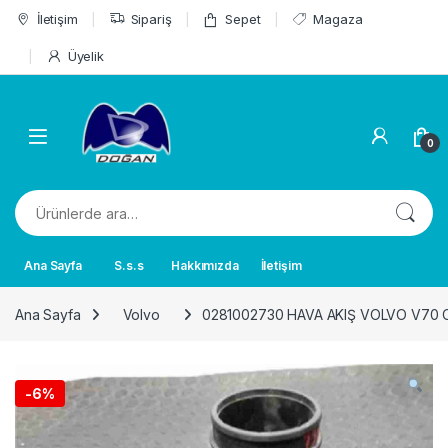
Skip to navigation
Skip to content
İletişim
Sipariş
Sepet
Magaza
Üyelik
0
Ara:
Ana Sayfa
S.s.s
Hakkımızda
İletişim
Ana Sayfa
Volvo
0281002730 HAVA AKIŞ VOLVO V70
-
6%