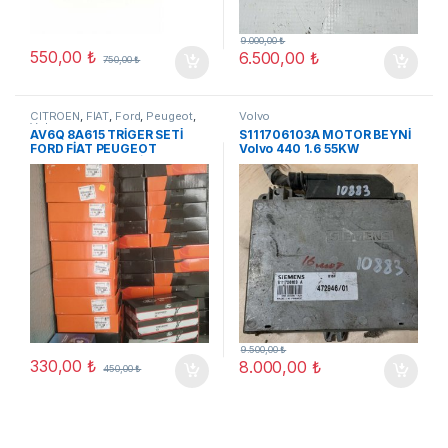
9.000,00
₺
550,00
₺
6.500,00
₺
750,00
₺
CITROEN
,
FİAT
,
Ford
,
Peugeot
,
Volvo
Volvo
AV6Q 8A615 TRİGER SETİ
S111706103A MOTOR BEYNİ
FORD FİAT PEUGEOT
Volvo 440 1.6 55KW
TOYOTA VOLVO CİTROEN
472946/01 B16F 1995
9.500,00
₺
330,00
₺
8.000,00
₺
450,00
₺