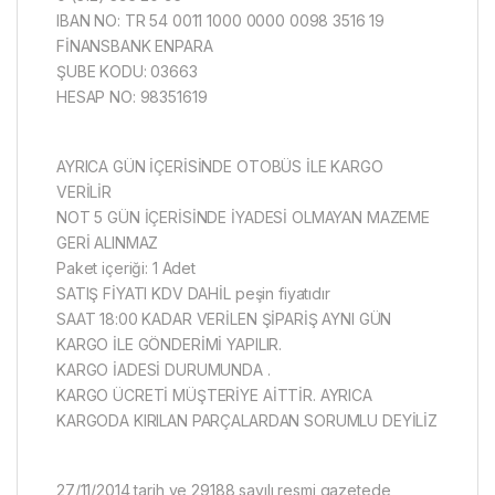
IBAN NO: TR 54 0011 1000 0000 0098 3516 19
FİNANSBANK ENPARA
ŞUBE KODU: 03663
HESAP NO: 98351619
AYRICA GÜN İÇERİSİNDE OTOBÜS İLE KARGO
VERİLİR
NOT 5 GÜN İÇERİSİNDE İYADESİ OLMAYAN MAZEME
GERİ ALINMAZ
Paket içeriği: 1 Adet
SATIŞ FİYATI KDV DAHİL peşin fiyatıdır
SAAT 18:00 KADAR VERİLEN ŞİPARİŞ AYNI GÜN
KARGO İLE GÖNDERİMİ YAPILIR.
KARGO İADESİ DURUMUNDA .
KARGO ÜCRETİ MÜŞTERİYE AİTTİR. AYRICA
KARGODA KIRILAN PARÇALARDAN SORUMLU DEYİLİZ
27/11/2014 tarih ve 29188 sayılı resmi gazetede