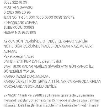
0533 322 16 09
MUSTAFA SAVAŞÇI
0 (312) 395 20 95
IBAN NO: TR 54 0011 1000 0000 0098 3516 19
FİNANSBANK ENPARA
ŞUBE KODU: 03663
HESAP NO: 98351619
AYRICA GÜN İÇERİSİNDE OTOBÜS İLE KARGO VERİLİR
NOT 5 GÜN İÇERİSİNDE İYADESİ OLMAYAN MAZEME GERİ
ALINMAZ
Paket içeriği: 1 Adet
SATIŞ FİYATI KDV DAHİL peşin fiyatıdır
SAAT 18:00 KADAR VERİLEN ŞİPARİŞ AYNI GÜN KARGO İLE
GÖNDERİMİ YAPILIR.
KARGO İADESİ DURUMUNDA .
KARGO ÜCRETİ MÜŞTERİYE AİTTİR. AYRICA KARGODA KIRILAN
PARÇALARDAN SORUMLU DEYİLİZ
27/11/2014 tarih ve 29188 sayılı resmi gazetede yayımlanan
mesafeli satışlar yönetmeliğinin 15. maddesinde cayma hakkının
istisnaları belirtilmiştir. İlgili maddenin a bendinde “fiyatı finansal