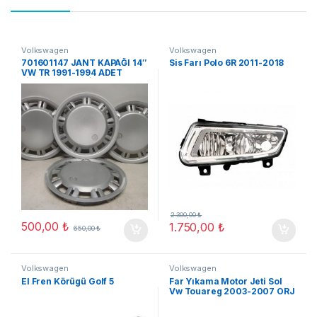
Volkswagen
Volkswagen
701601147 JANT KAPAĞI 14″
Sis Farı Polo 6R 2011-2018
VW TR 1991-1994 ADET
FİYATI ORJ YENİ
2.300,00
₺
500,00
₺
1.750,00
₺
650,00
₺
Volkswagen
Volkswagen
El Fren Körügü Golf 5
Far Yıkama Motor Jeti Sol
Vw Touareg 2003-2007 ORJ
YENİ