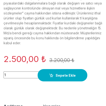
piyasalardaki dalgalanmalara bağlı olarak değişen ve satıcı veya
sağlayıcının kontrolünde olmayan mal veya hizmetlere ilişkin
sözleşmeler” cayma hakkından istisna edilmiştir. Ürünlerimiz ithal
ürünler olup fiyatları günlük usd kurları kullanılarak tl karşılığına
çevrilmesiyle hesaplanmaktadır. Fiyatlar kurdaki değişmeler bağlı
olarak günlük olarak değişmektedir. Bu nedenle yönetmeliğin 15.
Md/a bendi gereği cayma hakkından müstesnadır. Müşterilerimiz
sipariş öncesinde bu konu hakkında ön bilgilendirme yapıldığını
kabul eder.
2.500,00
₺
3.200,00
₺
0281002451 Dizel Hava debimetr-00-08 2,5,2,7,2,8-Chrysler
Sepete Ekle