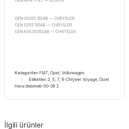
OEN HFM 5-4.7 — BOSCH
OEN 05293 155AB — CHRYSLER
OEN 5293 155AB — CHRYSLER
OEN K05293155AB — CHRYSLER
Kategoriler:
FİAT
,
Opel
,
Volkswagen
Etiketler:
2
,
5
,
7
,
8-Chrysler Voyage
,
Dizel
Hava debimetr-00-08 2
İlgili ürünler