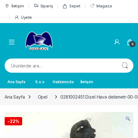
Skip to navigation
Skip to content
İletişim
Sipariş
Sepet
Magaza
Üyelik
0
Ara:
Ana Sayfa
S.s.s
Hakkımızda
İletişim
Ana Sayfa
Opel
0281002451 Dizel Hava debimetr-00-08
-
22%