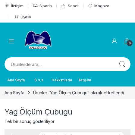
Skip to navigation
Skip to content
İletişim
Sipariş
Sepet
Magaza
Üyelik
0
Ara:
Ana Sayfa
S.s.s
Hakkımızda
İletişim
Ana Sayfa
Ürünler “Yag Ölçüm Çubugu” olarak etiketlendi
Yag Ölçüm Çubugu
Tek bir sonuç gösteriliyor