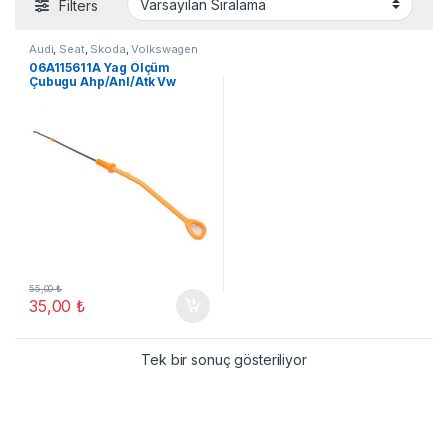
Filters
Audi
,
Seat
,
Skoda
,
Volkswagen
06A115611A Yag Ölçüm
Çubugu Ahp/Anl/Atk Vw
Jetta 91-12
55,00
₺
35,00
₺
Tek bir sonuç gösteriliyor