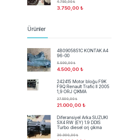
4.750,00
₺
3.750,00
₺
Ürünler
4B0905851C KONTAK A4
96-00
5.500,00
₺
4.500,00
₺
242415 Motor bloğu F9K
F9Q Renault Trafic II 2005
1,9 ORJ ÇIKMA
27.500,00
₺
21.000,00
₺
Diferansiyel Arka SUZUKI
SX4 RW (EY) 1.9 DDIS
Turbo diesel orj çıkma
30.000,00
₺