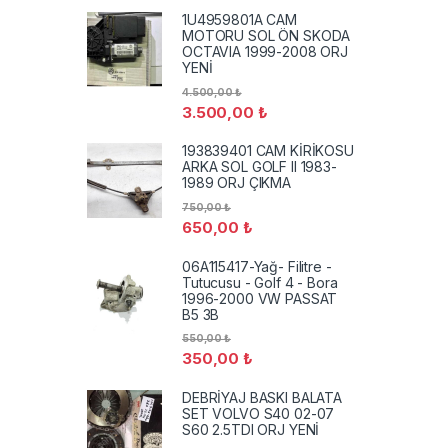
1U4959801A CAM
MOTORU SOL ÖN SKODA
OCTAVIA 1999-2008 ORJ
YENİ
4.500,00
₺
3.500,00
₺
193839401 CAM KİRİKOSU
ARKA SOL GOLF II 1983-
1989 ORJ ÇIKMA
750,00
₺
650,00
₺
06A115417-Yağ- Filitre -
Tutucusu - Golf 4 - Bora
1996-2000 VW PASSAT
B5 3B
550,00
₺
350,00
₺
DEBRİYAJ BASKI BALATA
SET VOLVO S40 02-07
S60 2.5TDI ORJ YENİ