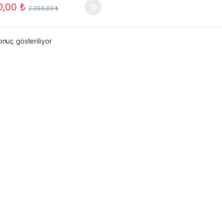
50,00
₺
2.200,00
₺
onuç gösteriliyor