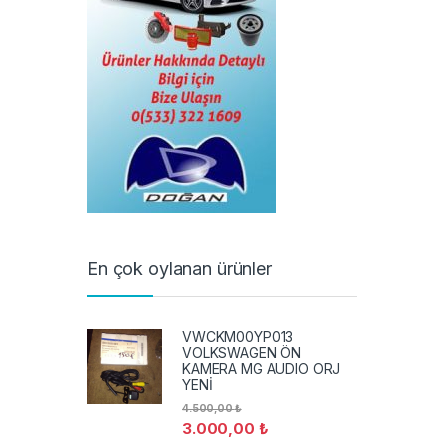
En çok oylanan ürünler
VWCKM00YP013
VOLKSWAGEN ÖN
KAMERA MG AUDIO ORJ
YENİ
4.500,00
₺
3.000,00
₺