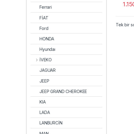
1.1
Ferrari
FİAT
Tek bir s
Ford
HONDA
Hyundaı
İVEKO
JAGUAR
JEEP
JEEP GRAND CHEROKEE
KIA
LADA
LANBURCİN
MAN