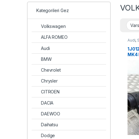
VOLK
Kategorileri Gez
Volkswagen
ALFA ROMEO
Audi
,
Audi
1J01
MK4 
BMW
GİRİ
Chevrolet
Chrysler
CITROEN
DACIA
DAEWOO
Daihatsu
Dodge