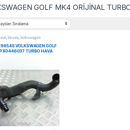
SWAGEN GOLF MK4 ORİJİNAL TURBO
Seat
,
Skoda
,
Volkswagen
29654S VOLKSWAGEN GOLF
PX0446037 TURBO HAVA
Ş BORU