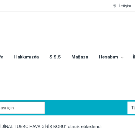
İletişim
fa
Hakkımızda
S.S.S
Mağaza
Hesabım
İ
İNAL TURBO HAVA GİRİŞ BORU” olarak etiketlendi