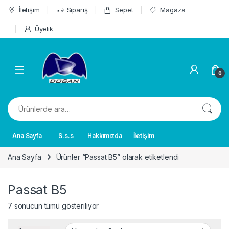
Skip to navigation
Skip to content
İletişim
Sipariş
Sepet
Magaza
Üyelik
0
Ara:
Ana Sayfa
S.s.s
Hakkımızda
İletişim
Ana Sayfa
Ürünler “Passat B5” olarak etiketlendi
Passat B5
7 sonucun tümü gösteriliyor