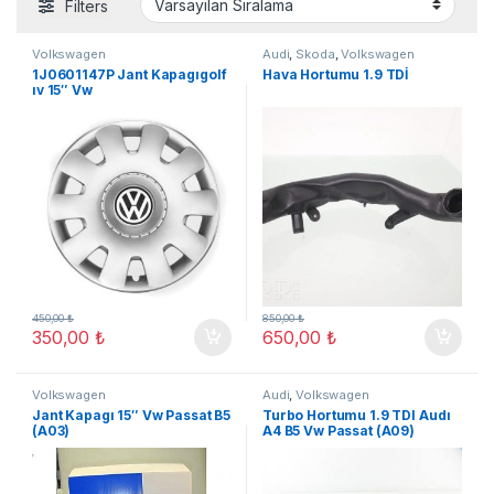
Filters
Volkswagen
Audi
,
Skoda
,
Volkswagen
1J0601147P Jant Kapagıgolf
Hava Hortumu 1.9 TDİ
ıv 15″ Vw
450,00
₺
850,00
₺
350,00
₺
650,00
₺
Volkswagen
Audi
,
Volkswagen
Jant Kapagı 15″ Vw Passat B5
Turbo Hortumu 1.9 TDI Audı
(A03)
A4 B5 Vw Passat (A09)