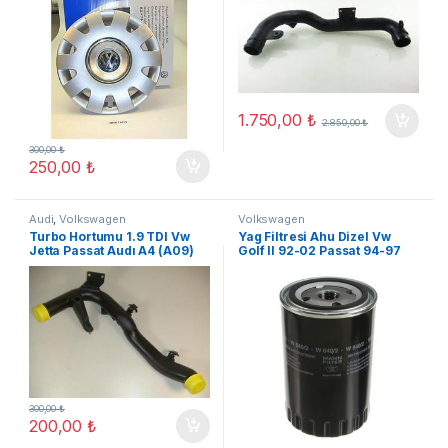
1.750,00
₺
2.850,00
₺
300,00
₺
250,00
₺
Audi
,
Volkswagen
Volkswagen
Turbo Hortumu 1.9 TDI Vw
Yag Filtresi Ahu Dizel Vw
Jetta Passat Audı A4 (A09)
Golf II 92-02 Passat 94-97
(A06)
300,00
₺
200,00
₺