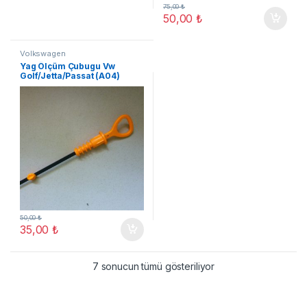
75,00
₺
50,00
₺
Volkswagen
Yag Ölçüm Çubugu Vw
Golf/Jetta/Passat (A04)
50,00
₺
35,00
₺
7 sonucun tümü gösteriliyor