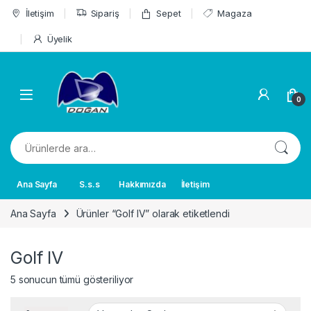
Skip to navigation
Skip to content
İletişim
Sipariş
Sepet
Magaza
Üyelik
0
Ara:
Ana Sayfa
S.s.s
Hakkımızda
İletişim
Ana Sayfa
Ürünler “Golf IV” olarak etiketlendi
Golf IV
5 sonucun tümü gösteriliyor