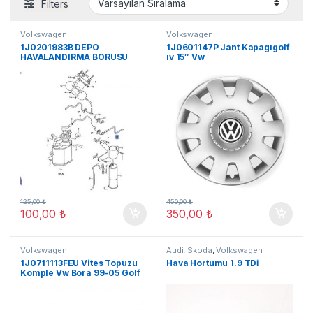
Filters
Volkswagen
Volkswagen
1J0201983B DEPO
1J0601147P Jant Kapagıgolf
HAVALANDIRMA BORUSU
ıv 15″ Vw
GOLF IV
125,00
₺
450,00
₺
100,00
₺
350,00
₺
Volkswagen
Audi
,
Skoda
,
Volkswagen
1J0711113FEU Vites Topuzu
Hava Hortumu 1.9 TDİ
Komple Vw Bora 99-05 Golf
98-04