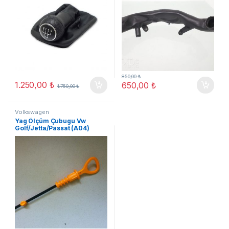
850,00
₺
1.250,00
₺
650,00
₺
1.750,00
₺
Volkswagen
Yag Ölçüm Çubugu Vw
Golf/Jetta/Passat (A04)