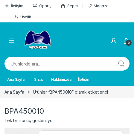
Skip to navigation
Skip to content
İletişim
Sipariş
Sepet
Magaza
Üyelik
0
Ara:
Ana Sayfa
S.s.s
Hakkımızda
İletişim
Ana Sayfa
Ürünler “BPA450010” olarak etiketlendi
BPA450010
Tek bir sonuç gösteriliyor